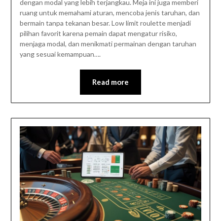
dengan modal yang lebih terjangkau. Meja ini juga memberi
ruang untuk memahami aturan, mencoba jenis taruhan, dan
bermain tanpa tekanan besar. Low limit roulette menjadi
pilihan favorit karena pemain dapat mengatur risiko,
menjaga modal, dan menikmati permainan dengan taruhan
yang sesuai kemampuan….
Read more