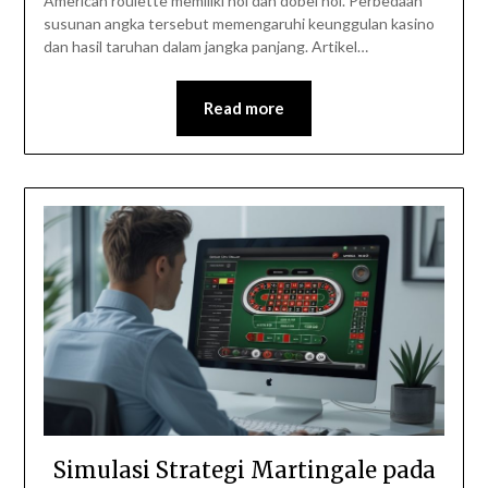
American roulette memiliki nol dan dobel nol. Perbedaan
susunan angka tersebut memengaruhi keunggulan kasino
dan hasil taruhan dalam jangka panjang. Artikel…
Read more
Simulasi Strategi Martingale pada