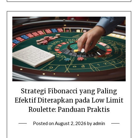
Strategi Fibonacci yang Paling
Efektif Diterapkan pada Low Limit
Roulette: Panduan Praktis
Posted on
August 2, 2026
by
admin