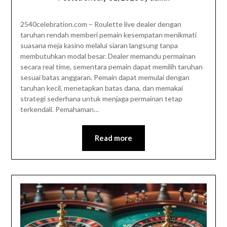
2540celebration.com – Roulette live dealer dengan
taruhan rendah memberi pemain kesempatan menikmati
suasana meja kasino melalui siaran langsung tanpa
membutuhkan modal besar. Dealer memandu permainan
secara real time, sementara pemain dapat memilih taruhan
sesuai batas anggaran. Pemain dapat memulai dengan
taruhan kecil, menetapkan batas dana, dan memakai
strategi sederhana untuk menjaga permainan tetap
terkendali. Pemahaman…
Read more