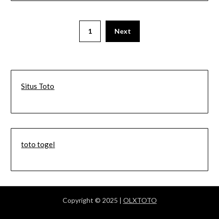
1
Next
Situs Toto
toto togel
Copyright © 2025 |
OLXTOTO