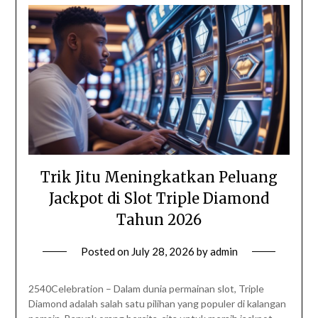
Trik Jitu Meningkatkan Peluang
Jackpot di Slot Triple Diamond
Tahun 2026
Posted on
July 28, 2026
by
admin
2540Celebration – Dalam dunia permainan slot, Triple
Diamond adalah salah satu pilihan yang populer di kalangan