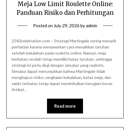
Meja Low Limit Roulette Online:
Panduan Risiko dan Perhitungan
Posted on
July 29, 2026
by
admin
2540celebration.com – Strategi Martingale sering menarik
perhatian karena menawarkan cara menaikkan taruhan
setelah kekalahan pada roulette online. Namun, meja
berbatas rendah tetap memiliki batas taruhan, sehingga
strategi ini perlu diuji dengan simulasi yang realistis.
Simulasi dapat menunjukkan bahwa Martingale tidak
menghapus risiko; rangkaian kekalahan, batas meja, dan
saldo terbatas tetap dapat menimbulkan kerugian besar.
Artikel…
Read more