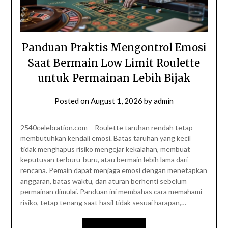
Panduan Praktis Mengontrol Emosi
Saat Bermain Low Limit Roulette
untuk Permainan Lebih Bijak
Posted on
August 1, 2026
by
admin
2540celebration.com – Roulette taruhan rendah tetap
membutuhkan kendali emosi. Batas taruhan yang kecil
tidak menghapus risiko mengejar kekalahan, membuat
keputusan terburu-buru, atau bermain lebih lama dari
rencana. Pemain dapat menjaga emosi dengan menetapkan
anggaran, batas waktu, dan aturan berhenti sebelum
permainan dimulai. Panduan ini membahas cara memahami
risiko, tetap tenang saat hasil tidak sesuai harapan,…