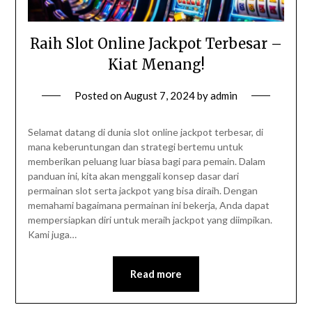
Raih Slot Online Jackpot Terbesar –
Kiat Menang!
Posted on
August 7, 2024
by
admin
Selamat datang di dunia slot online jackpot terbesar, di
mana keberuntungan dan strategi bertemu untuk
memberikan peluang luar biasa bagi para pemain. Dalam
panduan ini, kita akan menggali konsep dasar dari
permainan slot serta jackpot yang bisa diraih. Dengan
memahami bagaimana permainan ini bekerja, Anda dapat
mempersiapkan diri untuk meraih jackpot yang diimpikan.
Kami juga…
Read more