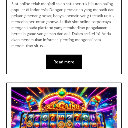
Slot online telah menjadi salah satu bentuk hiburan paling
populer di Indonesia. Dengan permainan yang menarik dan
peluang menang besar, banyak pemain yang tertarik untuk
mencoba peruntungannya. Istilah slot online terpercaya
mengacu pada platform yang memberikan pengalaman
bermain game yang aman dan adil. Dalam artikel ini, Anda
akan menemukan informasi penting mengenai cara
menemukan situs…
Read more