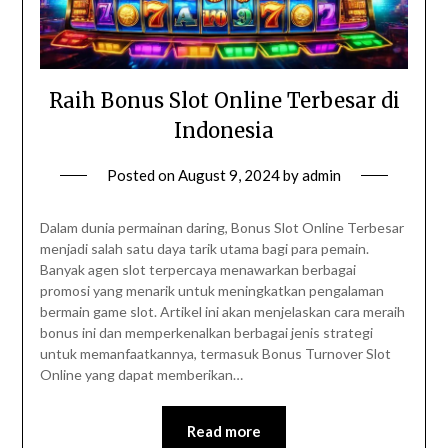
Raih Bonus Slot Online Terbesar di
Indonesia
Posted on
August 9, 2024
by
admin
Dalam dunia permainan daring, Bonus Slot Online Terbesar
menjadi salah satu daya tarik utama bagi para pemain.
Banyak agen slot terpercaya menawarkan berbagai
promosi yang menarik untuk meningkatkan pengalaman
bermain game slot. Artikel ini akan menjelaskan cara meraih
bonus ini dan memperkenalkan berbagai jenis strategi
untuk memanfaatkannya, termasuk Bonus Turnover Slot
Online yang dapat memberikan…
Read more