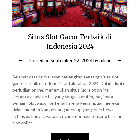
Situs Slot Gacor Terbaik di
Indonesia 2024
Posted on
September 22, 2024
by
admin
Selamat datang di ulasan terlengkap tentang situs slot
gacor terbaik di Indonesia untuk tahun 2024. Dalam dunia
perjudian online, menemukan situs judi slot online
terpercaya adalah hal yang sangat penting bagi para
pemain. Slot gacor terkenal karena kemampuan mereka
dalam memberikan peluang menang yang lebih besar,
sehingga banyak yang mencari informasi tentang bandar
slot online…