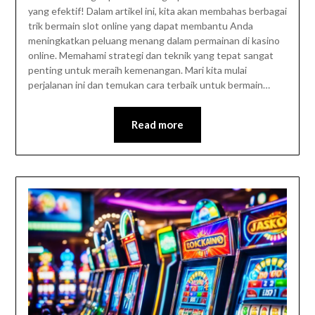
yang efektif! Dalam artikel ini, kita akan membahas berbagai
trik bermain slot online yang dapat membantu Anda
meningkatkan peluang menang dalam permainan di kasino
online. Memahami strategi dan teknik yang tepat sangat
penting untuk meraih kemenangan. Mari kita mulai
perjalanan ini dan temukan cara terbaik untuk bermain…
Read more