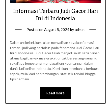
Informasi Terbaru Judi Gacor Hari
Ini di Indonesia
Posted on
August 5, 2024
by
admin
Dalam artikel ini, kami akan menyajikan segala informasi
terbaru judi yang berfokus pada fenomena Judi Gacor Hari
Ini di Indonesia. Judi Gacor telah menjadi salah satu pilihan
utama bagi banyak masyarakat untuk bersenang-senang
sekaligus berpotensi mendapatkan keuntungan dalam
dunia judi online Indonesia. Kami akan membahas berbagai
aspek, mulai dari perkembangan, statistik terkini, hingga
tips bermain…
Read more