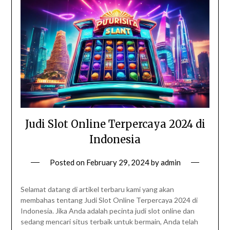
Judi Slot Online Terpercaya 2024 di
Indonesia
Posted on
February 29, 2024
by
admin
Selamat datang di artikel terbaru kami yang akan
membahas tentang Judi Slot Online Terpercaya 2024 di
Indonesia. Jika Anda adalah pecinta judi slot online dan
sedang mencari situs terbaik untuk bermain, Anda telah