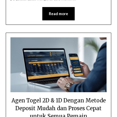
Read more
Agen Togel 2D & 1D Dengan Metode
Deposit Mudah dan Proses Cepat
untuk Semua Pemain