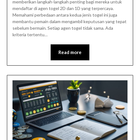
memberikan langkah-langkah penting bagi mereka untuk
mendaftar di agen togel 2D dan 1D yang terpercaya.
Memahami perbedaan antara kedua jenis togel ini juga
membantu pemain dalam mengambil keputusan yang tepat
sebelum bermain. Setiap agen togel tidak sama. Ada
kriteria tertentu…
Read more