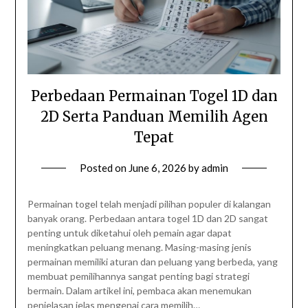
Perbedaan Permainan Togel 1D dan
2D Serta Panduan Memilih Agen
Tepat
Posted on
June 6, 2026
by
admin
Permainan togel telah menjadi pilihan populer di kalangan
banyak orang. Perbedaan antara togel 1D dan 2D sangat
penting untuk diketahui oleh pemain agar dapat
meningkatkan peluang menang. Masing-masing jenis
permainan memiliki aturan dan peluang yang berbeda, yang
membuat pemilihannya sangat penting bagi strategi
bermain. Dalam artikel ini, pembaca akan menemukan
penjelasan jelas mengenai cara memilih…