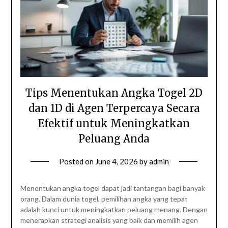
Tips Menentukan Angka Togel 2D
dan 1D di Agen Terpercaya Secara
Efektif untuk Meningkatkan
Peluang Anda
Posted on
June 4, 2026
by
admin
Menentukan angka togel dapat jadi tantangan bagi banyak
orang. Dalam dunia togel, pemilihan angka yang tepat
adalah kunci untuk meningkatkan peluang menang. Dengan
menerapkan strategi analisis yang baik dan memilih agen