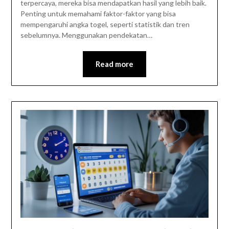
terpercaya, mereka bisa mendapatkan hasil yang lebih baik.
Penting untuk memahami faktor-faktor yang bisa
mempengaruhi angka togel, seperti statistik dan tren
sebelumnya. Menggunakan pendekatan…
Read more