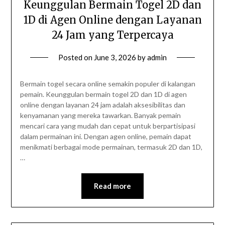
Keunggulan Bermain Togel 2D dan
1D di Agen Online dengan Layanan
24 Jam yang Terpercaya
Posted on
June 3, 2026
by
admin
Bermain togel secara online semakin populer di kalangan
pemain. Keunggulan bermain togel 2D dan 1D di agen
online dengan layanan 24 jam adalah aksesibilitas dan
kenyamanan yang mereka tawarkan. Banyak pemain
mencari cara yang mudah dan cepat untuk berpartisipasi
dalam permainan ini. Dengan agen online, pemain dapat
menikmati berbagai mode permainan, termasuk 2D dan 1D,
…
Read more