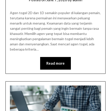
Agen togel 2D dan 1D semakin populer di kalangan pemain,
terutama karena permainan ini menawarkan peluang
menarik untuk menang. Keamanan data yang terjamin
sangat penting bagi pemain yang ingin bermain tanpa rasa
khawatir. Memilih agen yang tepat bisa membantu
meningkatkan pengalaman bermain togel menjadi lebih
aman dan menyenangkan. Saat mencari agen togel, ada
beberapa kriteria…
Read more