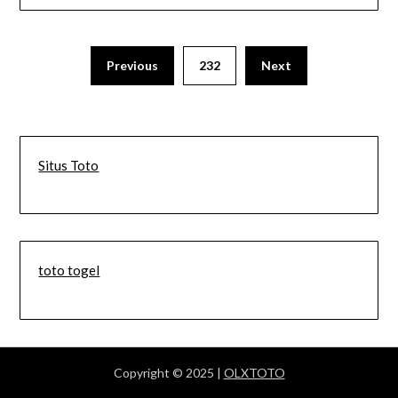
Previous
232
Next
Situs Toto
toto togel
Copyright © 2025 |
OLXTOTO