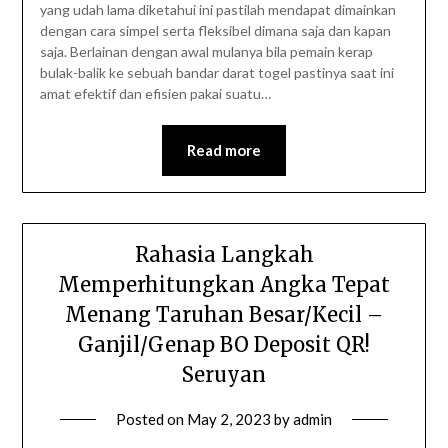
yang udah lama diketahui ini pastilah mendapat dimainkan
dengan cara simpel serta fleksibel dimana saja dan kapan
saja. Berlainan dengan awal mulanya bila pemain kerap
bulak-balik ke sebuah bandar darat togel pastinya saat ini
amat efektif dan efisien pakai suatu…
Read more
Rahasia Langkah
Memperhitungkan Angka Tepat
Menang Taruhan Besar/Kecil –
Ganjil/Genap BO Deposit QR!
Seruyan
Posted on
May 2, 2023
by
admin