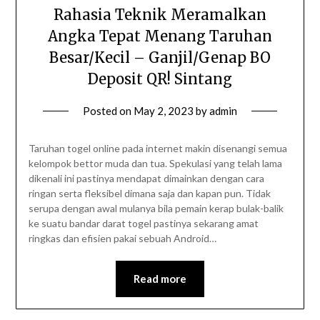
Rahasia Teknik Meramalkan
Angka Tepat Menang Taruhan
Besar/Kecil – Ganjil/Genap BO
Deposit QR! Sintang
Posted on
May 2, 2023
by
admin
Taruhan togel online pada internet makin disenangi semua
kelompok bettor muda dan tua. Spekulasi yang telah lama
dikenali ini pastinya mendapat dimainkan dengan cara
ringan serta fleksibel dimana saja dan kapan pun. Tidak
serupa dengan awal mulanya bila pemain kerap bulak-balik
ke suatu bandar darat togel pastinya sekarang amat
ringkas dan efisien pakai sebuah Android…
Read more