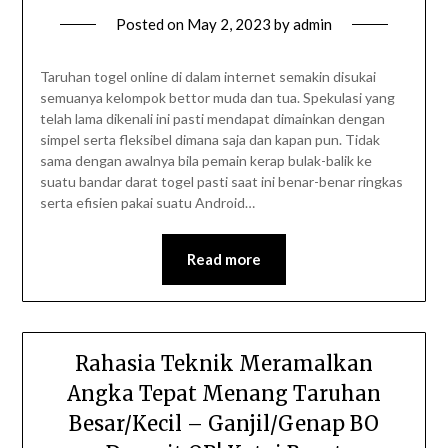
Posted on
May 2, 2023
by
admin
Taruhan togel online di dalam internet semakin disukai
semuanya kelompok bettor muda dan tua. Spekulasi yang
telah lama dikenali ini pasti mendapat dimainkan dengan
simpel serta fleksibel dimana saja dan kapan pun. Tidak
sama dengan awalnya bila pemain kerap bulak-balik ke
suatu bandar darat togel pasti saat ini benar-benar ringkas
serta efisien pakai suatu Android…
Read more
Rahasia Teknik Meramalkan
Angka Tepat Menang Taruhan
Besar/Kecil – Ganjil/Genap BO