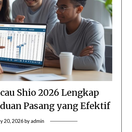
acau Shio 2026 Lengkap
duan Pasang yang Efektif
y 20, 2026
by
admin