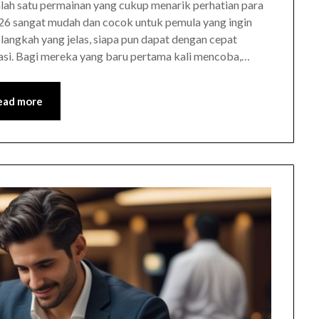
ah satu permainan yang cukup menarik perhatian para
26 sangat mudah dan cocok untuk pemula yang ingin
angkah yang jelas, siapa pun dapat dengan cepat
asi. Bagi mereka yang baru pertama kali mencoba,…
ead more