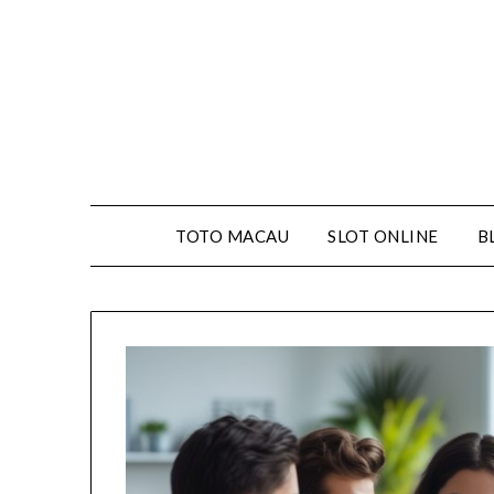
TOTO MACAU
SLOT ONLINE
B