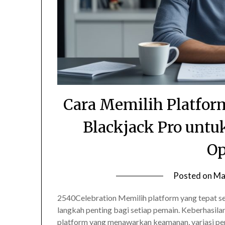
Cara Memilih Platfor
Blackjack Pro unt
Op
Posted on
Ma
2540Celebration Memilih platform yang tepat s
langkah penting bagi setiap pemain. Keberhasila
platform yang menawarkan keamanan, variasi pe