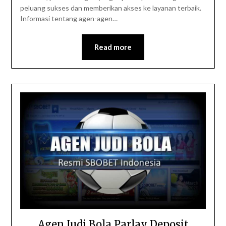
peluang sukses dan memberikan akses ke layanan terbaik.
Informasi tentang agen-agen…
Read more
Agen Judi Bola Parlay Deposit