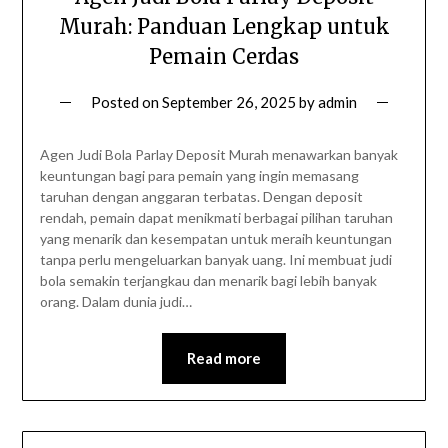
Murah: Panduan Lengkap untuk
Pemain Cerdas
Posted on
September 26, 2025
by
admin
Agen Judi Bola Parlay Deposit Murah menawarkan banyak
keuntungan bagi para pemain yang ingin memasang
taruhan dengan anggaran terbatas. Dengan deposit
rendah, pemain dapat menikmati berbagai pilihan taruhan
yang menarik dan kesempatan untuk meraih keuntungan
tanpa perlu mengeluarkan banyak uang. Ini membuat judi
bola semakin terjangkau dan menarik bagi lebih banyak
orang. Dalam dunia judi…
Read more