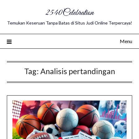
2540Celebration
Temukan Keseruan Tanpa Batas di Situs Judi Online Terpercaya!
Menu
Tag:
Analisis pertandingan