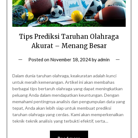
Tips Prediksi Taruhan Olahraga
Akurat – Menang Besar
Posted on
November 18, 2024
by
admin
Dalam dunia taruhan olahraga, keakuratan adalah kunci
untuk meraih kemenangan. Artikel ini akan membahas
berbagai tips bertaruh olahraga yang dapat meningkatkan
peluang Anda dalam mendapatkan keuntungan. Dengan
memahami pentingnya analisis dan pengumpulan data yang
tepat, Anda akan lebih siap untuk membuat prediksi
taruhan olahraga yang cerdas. Kami akan memperkenalkan
teknik-teknik analisis yang terbukti efektif, serta…