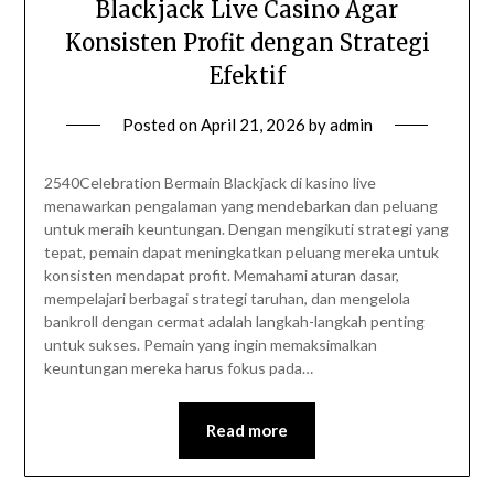
Blackjack Live Casino Agar
Konsisten Profit dengan Strategi
Efektif
Posted on
April 21, 2026
by
admin
2540Celebration Bermain Blackjack di kasino live
menawarkan pengalaman yang mendebarkan dan peluang
untuk meraih keuntungan. Dengan mengikuti strategi yang
tepat, pemain dapat meningkatkan peluang mereka untuk
konsisten mendapat profit. Memahami aturan dasar,
mempelajari berbagai strategi taruhan, dan mengelola
bankroll dengan cermat adalah langkah-langkah penting
untuk sukses. Pemain yang ingin memaksimalkan
keuntungan mereka harus fokus pada…
Read more