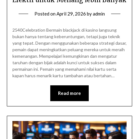
Posted on
April 29, 2026
by
admin
2540Celebration Bermain blackjack di kasino langsung
bukan hanya tentang keberuntungan, tetapi juga teknik
yang tepat. Dengan menggunakan beberapa strategi dasar,
pemain dapat meningkatkan peluang mereka untuk meraih
kemenangan. Mempelajari kemungkinan dan mengatur
taruhan dengan bijak adalah kunci untuk sukses dalam
permainan ini. Pemain yang memahami nilai kartu serta
kapan harus menarik kartu tambahan atau bertahan…
Read more