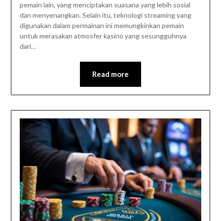
pemain lain, yang menciptakan suasana yang lebih sosial
dan menyenangkan. Selain itu, teknologi streaming yang
digunakan dalam permainan ini memungkinkan pemain
untuk merasakan atmosfer kasino yang sesungguhnya
dari…
Read more