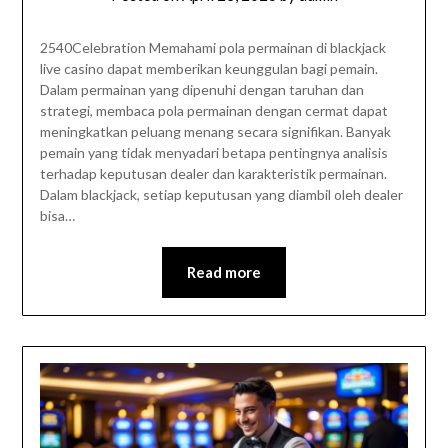
2540Celebration Memahami pola permainan di blackjack
live casino dapat memberikan keunggulan bagi pemain.
Dalam permainan yang dipenuhi dengan taruhan dan
strategi, membaca pola permainan dengan cermat dapat
meningkatkan peluang menang secara signifikan. Banyak
pemain yang tidak menyadari betapa pentingnya analisis
terhadap keputusan dealer dan karakteristik permainan.
Dalam blackjack, setiap keputusan yang diambil oleh dealer
bisa…
Read more