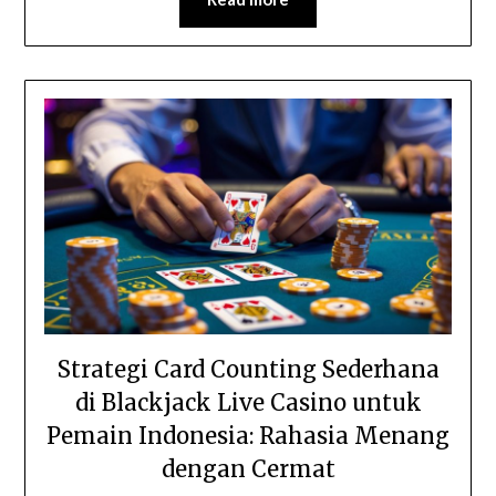
Strategi Card Counting Sederhana
di Blackjack Live Casino untuk
Pemain Indonesia: Rahasia Menang
dengan Cermat