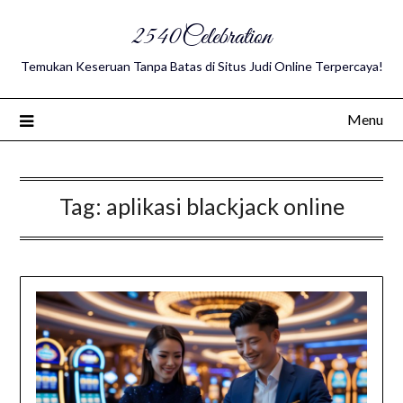
2540Celebration
Temukan Keseruan Tanpa Batas di Situs Judi Online Terpercaya!
Menu
Tag:
aplikasi blackjack online