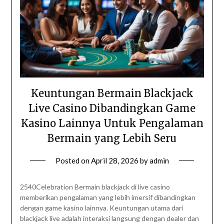
Keuntungan Bermain Blackjack
Live Casino Dibandingkan Game
Kasino Lainnya Untuk Pengalaman
Bermain yang Lebih Seru
Posted on
April 28, 2026
by
admin
2540Celebration Bermain blackjack di live casino
memberikan pengalaman yang lebih imersif dibandingkan
dengan game kasino lainnya. Keuntungan utama dari
blackjack live adalah interaksi langsung dengan dealer dan