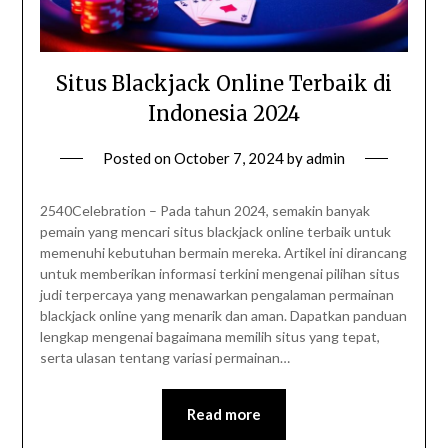
Situs Blackjack Online Terbaik di
Indonesia 2024
Posted on
October 7, 2024
by
admin
2540Celebration – Pada tahun 2024, semakin banyak
pemain yang mencari situs blackjack online terbaik untuk
memenuhi kebutuhan bermain mereka. Artikel ini dirancang
untuk memberikan informasi terkini mengenai pilihan situs
judi terpercaya yang menawarkan pengalaman permainan
blackjack online yang menarik dan aman. Dapatkan panduan
lengkap mengenai bagaimana memilih situs yang tepat,
serta ulasan tentang variasi permainan…
Read more