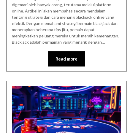
digemari oleh banyak orang, terutama melalui platform
online. Artikel ini akan membahas secara mendalam
tentang strategi dan cara menang blackjack online yang
efektif. Dengan memahami strategi bermain blackjack dan
menerapkan beberapa tips jitu, pemain dapat
meningkatkan peluang mereka untuk meraih kemenangan.
Blackjack adalah permainan yang menarik dengan…
Read more