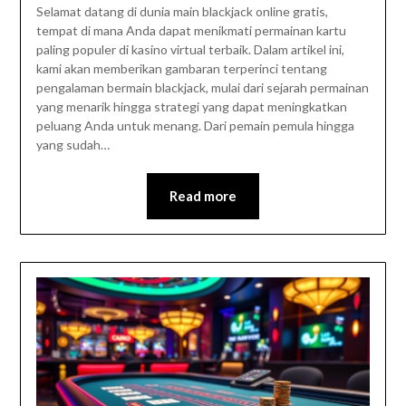
Selamat datang di dunia main blackjack online gratis,
tempat di mana Anda dapat menikmati permainan kartu
paling populer di kasino virtual terbaik. Dalam artikel ini,
kami akan memberikan gambaran terperinci tentang
pengalaman bermain blackjack, mulai dari sejarah permainan
yang menarik hingga strategi yang dapat meningkatkan
peluang Anda untuk menang. Dari pemain pemula hingga
yang sudah…
Read more