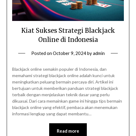
Kiat Sukses Strategi Blackjack
Online di Indonesia
Posted on
October 9, 2024
by
admin
Blackjack online semakin populer di Indonesia, dan
memahami strategi blackjack online adalah kunci untuk
meningkatkan peluang bermain percaya diri. Artikel ini
bertujuan untuk memberikan panduan strategi blackjack
terbaik dengan menjelaskan teknik dasar yang perlu
dikuasai. Dari cara memainkan game ini hingga tips bermain
blackjack online yang efektif, pembaca akan menemukan
informasi lengkap yang dapat membantu…
Read more