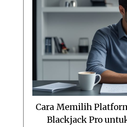
Cara Memilih Platfor
Blackjack Pro unt