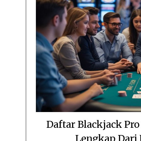
Daftar Blackjack Pr
Lengkap Dari 