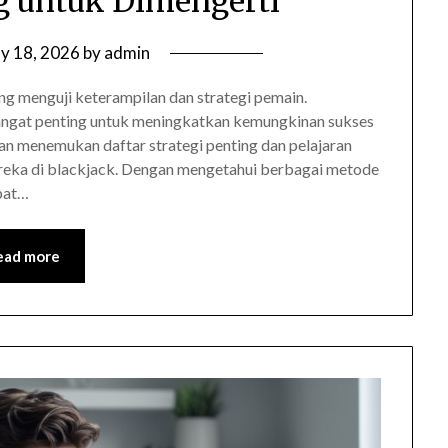
 untuk Dimengerti
y 18, 2026
by
admin
g menguji keterampilan dan strategi pemain.
angat penting untuk meningkatkan kemungkinan sukses
kan menemukan daftar strategi penting dan pelajaran
reka di blackjack. Dengan mengetahui berbagai metode
apat…
ead more