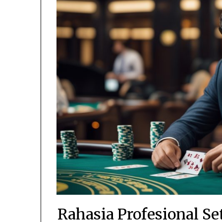
Rahasia Profesional Se