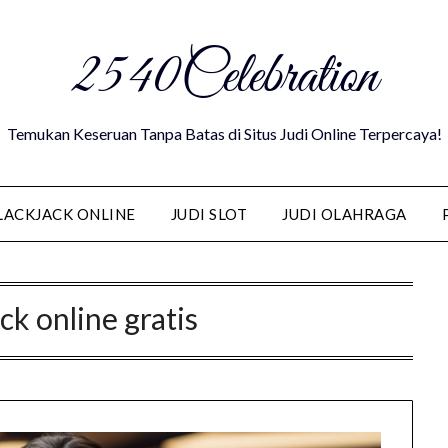
2540Celebration
Temukan Keseruan Tanpa Batas di Situs Judi Online Terpercaya!
LACKJACK ONLINE
JUDI SLOT
JUDI OLAHRAGA
ck online gratis