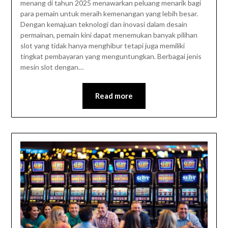
menang di tahun 2025 menawarkan peluang menarik bagi
para pemain untuk meraih kemenangan yang lebih besar.
Dengan kemajuan teknologi dan inovasi dalam desain
permainan, pemain kini dapat menemukan banyak pilihan
slot yang tidak hanya menghibur tetapi juga memiliki
tingkat pembayaran yang menguntungkan. Berbagai jenis
mesin slot dengan…
Read more