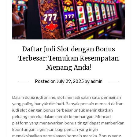
Daftar Judi Slot dengan Bonus
Terbesar: Temukan Kesempatan
Menang Anda!
Posted on
July 29, 2025
by
admin
Dalam dunia judi online, slot menjadi salah satu permainan
yang paling banyak diminati. Banyak pemain mencari daftar
judi slot dengan bonus terbesar untuk meningkatkan
peluang mereka dalam meraih kemenangan. Mencari
platform yang menawarkan bonus tinggi dapat memberikan
keuntungan signifikan bagi pemain yang ingin
memaksimalkan pengalaman bermain mereka. Bonus yang