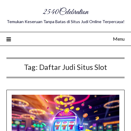
2540Celebration
Temukan Keseruan Tanpa Batas di Situs Judi Online Terpercaya!
Menu
Tag:
Daftar Judi Situs Slot