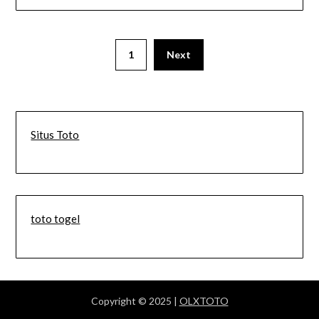
1
Next
Situs Toto
toto togel
Copyright © 2025 |
OLXTOTO