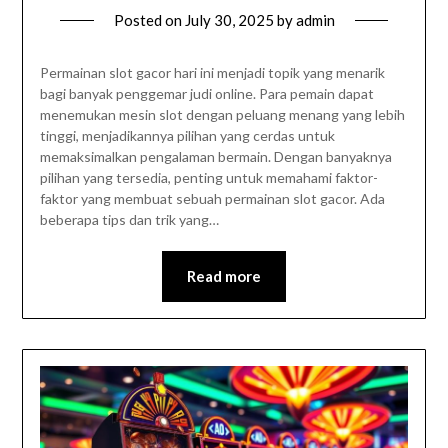
Posted on
July 30, 2025
by
admin
Permainan slot gacor hari ini menjadi topik yang menarik
bagi banyak penggemar judi online. Para pemain dapat
menemukan mesin slot dengan peluang menang yang lebih
tinggi, menjadikannya pilihan yang cerdas untuk
memaksimalkan pengalaman bermain. Dengan banyaknya
pilihan yang tersedia, penting untuk memahami faktor-
faktor yang membuat sebuah permainan slot gacor. Ada
beberapa tips dan trik yang…
Read more