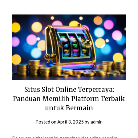
Situs Slot Online Terpercaya:
Panduan Memilih Platform Terbaik
untuk Bermain
Posted on
April 3, 2025
by
admin
Dalam era digital saat ini, permainan slot online semakin