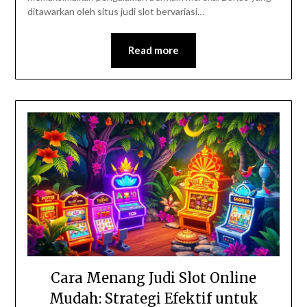
ditawarkan oleh situs judi slot bervariasi…
Read more
Cara Menang Judi Slot Online
Mudah: Strategi Efektif untuk