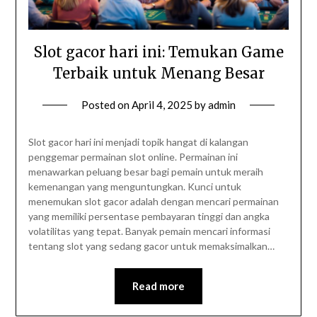
Slot gacor hari ini: Temukan Game
Terbaik untuk Menang Besar
Posted on
April 4, 2025
by
admin
Slot gacor hari ini menjadi topik hangat di kalangan
penggemar permainan slot online. Permainan ini
menawarkan peluang besar bagi pemain untuk meraih
kemenangan yang menguntungkan. Kunci untuk
menemukan slot gacor adalah dengan mencari permainan
yang memiliki persentase pembayaran tinggi dan angka
volatilitas yang tepat. Banyak pemain mencari informasi
tentang slot yang sedang gacor untuk memaksimalkan…
Read more