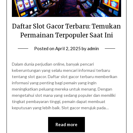
Daftar Slot Gacor Terbaru: Temukan
Permainan Terpopuler Saat Ini
Posted on
April 2, 2025
by
admin
Dalam dunia perjudian online, banyak pencari
keberuntungan yang selalu mencari informasi terbaru
tentang slot gacor. Daftar slot gacor terbaru memberikan
informasi yang penting bagi pemain yang ingin
meningkatkan peluang mereka untuk menang. Dengan
mengetahui slot mana yang sedang populer dan memiliki
tingkat pembayaran tinggi, pemain dapat membuat
keputusan yang lebih baik. Slot gacor merujuk pada…
Read more