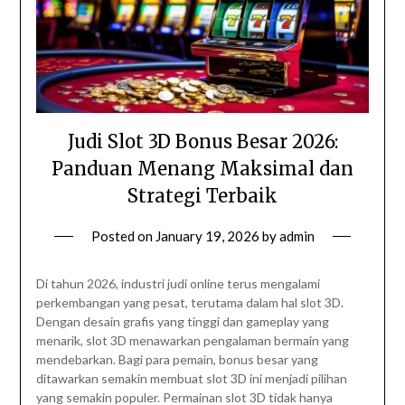
Judi Slot 3D Bonus Besar 2026:
Panduan Menang Maksimal dan
Strategi Terbaik
Posted on
January 19, 2026
by
admin
Di tahun 2026, industri judi online terus mengalami
perkembangan yang pesat, terutama dalam hal slot 3D.
Dengan desain grafis yang tinggi dan gameplay yang
menarik, slot 3D menawarkan pengalaman bermain yang
mendebarkan. Bagi para pemain, bonus besar yang
ditawarkan semakin membuat slot 3D ini menjadi pilihan
yang semakin populer. Permainan slot 3D tidak hanya