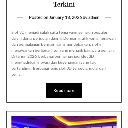
Terkini
Posted on
January 18, 2026
by
admin
Slot 3D menjadi salah satu tema yang semakin populer
dalam dunia perjudian daring. Dengan grafik yang menawan
dan pengalaman bermain yang mendebarkan, slot ini
menawarkan berbagai fitur yang menarik bagi para pemain.
Di tahun 2026, berbagai permainan judi slot 3D
menghadirkan inovasi dan kesenangan yang tak
tertandingi. Berbagai jenis slot 3D tersedia, mulai dari
tema…
Read more