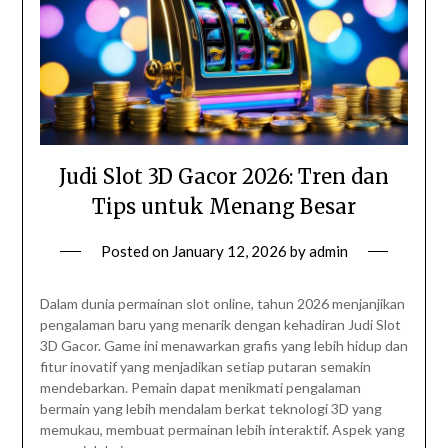
Judi Slot 3D Gacor 2026: Tren dan
Tips untuk Menang Besar
Posted on
January 12, 2026
by
admin
Dalam dunia permainan slot online, tahun 2026 menjanjikan
pengalaman baru yang menarik dengan kehadiran Judi Slot
3D Gacor. Game ini menawarkan grafis yang lebih hidup dan
fitur inovatif yang menjadikan setiap putaran semakin
mendebarkan. Pemain dapat menikmati pengalaman
bermain yang lebih mendalam berkat teknologi 3D yang
memukau, membuat permainan lebih interaktif. Aspek yang