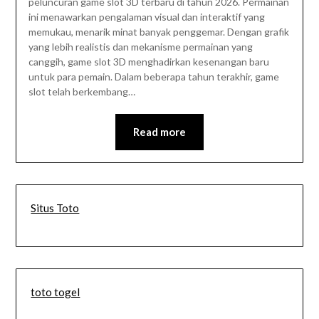
peluncuran game slot 3D terbaru di tahun 2026. Permainan
ini menawarkan pengalaman visual dan interaktif yang
memukau, menarik minat banyak penggemar. Dengan grafik
yang lebih realistis dan mekanisme permainan yang
canggih, game slot 3D menghadirkan kesenangan baru
untuk para pemain. Dalam beberapa tahun terakhir, game
slot telah berkembang…
Read more
Situs Toto
toto togel