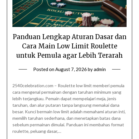
Panduan Lengkap Aturan Dasar dan
Cara Main Low Limit Roulette
untuk Pemula agar Lebih Terarah
Posted on
August 7, 2026
by
admin
2540celebration.com – Roulette low limit memberi pemula
cara mengenal permainan dengan taruhan minimum yang
lebih terjangkau. Pemain dapat mempelajari meja, jenis
taruhan, dan alur putaran tanpa langsung memakai dana
besar. Kunci bermain low limit adalah memahami aturan inti,
memilih taruhan sederhana, dan menetapkan batas dana
sebelum permainan dimulai. Panduan ini membahas format
roulette, peluang dasar,…