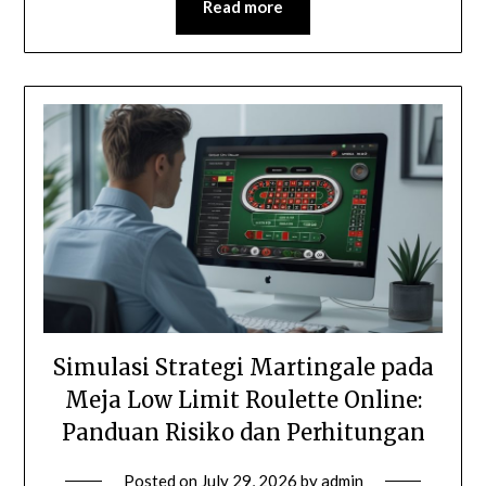
Read more
Simulasi Strategi Martingale pada
Meja Low Limit Roulette Online:
Panduan Risiko dan Perhitungan
Posted on
July 29, 2026
by
admin