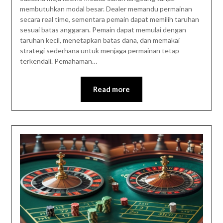
membutuhkan modal besar. Dealer memandu permainan
secara real time, sementara pemain dapat memilih taruhan
sesuai batas anggaran. Pemain dapat memulai dengan
taruhan kecil, menetapkan batas dana, dan memakai
strategi sederhana untuk menjaga permainan tetap
terkendali. Pemahaman…
Read more