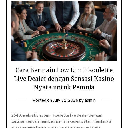
Cara Bermain Low Limit Roulette
Live Dealer dengan Sensasi Kasino
Nyata untuk Pemula
Posted on
July 31, 2026
by
admin
2540celebration.com – Roulette live dealer dengan
taruhan rendah memberi pemain kesempatan menikmati
suasana meja kasino melalui siaran langsung tanpa