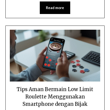
Read more
Tips Aman Bermain Low Limit
Roulette Menggunakan
Smartphone dengan Bijak