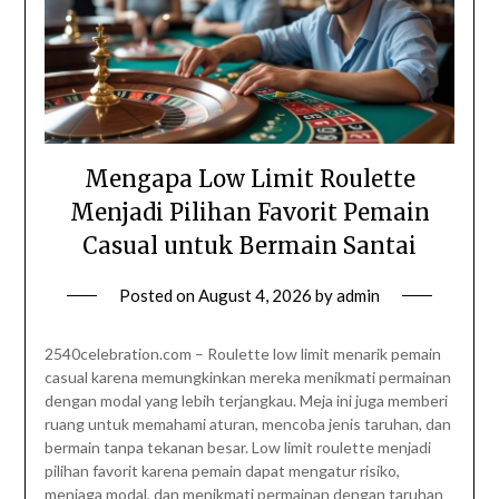
Mengapa Low Limit Roulette
Menjadi Pilihan Favorit Pemain
Casual untuk Bermain Santai
Posted on
August 4, 2026
by
admin
2540celebration.com – Roulette low limit menarik pemain
casual karena memungkinkan mereka menikmati permainan
dengan modal yang lebih terjangkau. Meja ini juga memberi
ruang untuk memahami aturan, mencoba jenis taruhan, dan
bermain tanpa tekanan besar. Low limit roulette menjadi
pilihan favorit karena pemain dapat mengatur risiko,
menjaga modal, dan menikmati permainan dengan taruhan