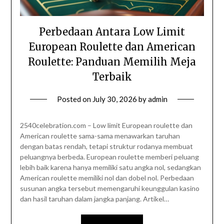
Perbedaan Antara Low Limit
European Roulette dan American
Roulette: Panduan Memilih Meja
Terbaik
Posted on
July 30, 2026
by
admin
2540celebration.com – Low limit European roulette dan
American roulette sama-sama menawarkan taruhan
dengan batas rendah, tetapi struktur rodanya membuat
peluangnya berbeda. European roulette memberi peluang
lebih baik karena hanya memiliki satu angka nol, sedangkan
American roulette memiliki nol dan dobel nol. Perbedaan
susunan angka tersebut memengaruhi keunggulan kasino
dan hasil taruhan dalam jangka panjang. Artikel…