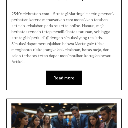
2540celebration.com – Strategi Martingale sering menarik
perhatian karena menawarkan cara menaikkan taruhan
setelah kekalahan pada roulette online. Namun, meja
berbatas rendah tetap memiliki batas taruhan, sehingga
strategi ini perlu diuji dengan simulasi yang realistis.
Simulasi dapat menunjukkan bahwa Martingale tidak
menghapus risiko; rangkaian kekalahan, batas meja, dan
saldo terbatas tetap dapat menimbulkan kerugian besar.
Artikel…
Read more