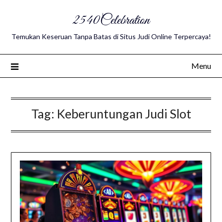
2540Celebration
Temukan Keseruan Tanpa Batas di Situs Judi Online Terpercaya!
Menu
Tag:
Keberuntungan Judi Slot