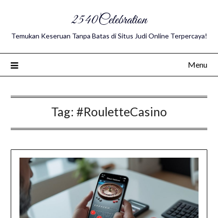
2540Celebration
Temukan Keseruan Tanpa Batas di Situs Judi Online Terpercaya!
Menu
Tag:
#RouletteCasino