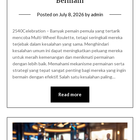
Bermain
Posted on
July 8, 2026
by
admin
2540Celebration – Banyak pemain pemula yang tertarik
mencoba Multi-Wheel Roulette, tetapi seringkali mereka
terjebak dalam kesalahan yang sama. Menghindari
kesalahan umum ini dapat meningkatkan peluang mereka
untuk meraih kemenangan dan menikmati permainan
dengan lebih baik. Memahami mekanisme permainan serta
strategi yang tepat sangat penting bagi mereka yang ingin
bermain dengan efektif. Salah satu kesalahan paling…
Read more