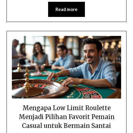
Read more
Mengapa Low Limit Roulette
Menjadi Pilihan Favorit Pemain
Casual untuk Bermain Santai