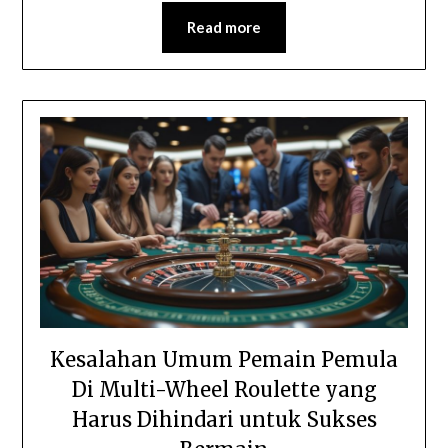
Read more
Kesalahan Umum Pemain Pemula
Di Multi-Wheel Roulette yang
Harus Dihindari untuk Sukses