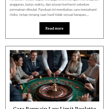
anggaran, batas waktu, dan aturan berhenti sebelum
permainan dimulai. Panduan ini membahas cara memahami
risiko, tetap tenang saat hasil tidak sesuai harapan,…
Read more