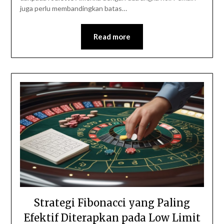
juga perlu membandingkan batas…
Read more
Strategi Fibonacci yang Paling
Efektif Diterapkan pada Low Limit