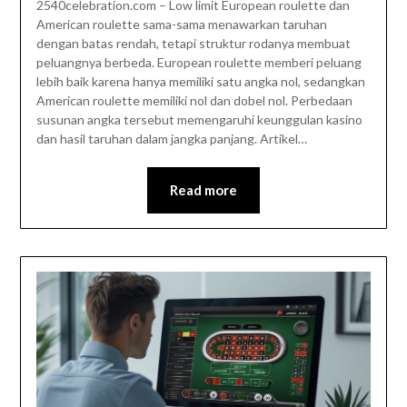
2540celebration.com – Low limit European roulette dan
American roulette sama-sama menawarkan taruhan
dengan batas rendah, tetapi struktur rodanya membuat
peluangnya berbeda. European roulette memberi peluang
lebih baik karena hanya memiliki satu angka nol, sedangkan
American roulette memiliki nol dan dobel nol. Perbedaan
susunan angka tersebut memengaruhi keunggulan kasino
dan hasil taruhan dalam jangka panjang. Artikel…
Read more