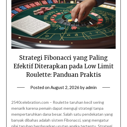
Strategi Fibonacci yang Paling
Efektif Diterapkan pada Low Limit
Roulette: Panduan Praktis
Posted on
August 2, 2026
by
admin
2540celebration.com – Roulette taruhan kecil sering
menarik karena pemain dapat menguji strategi tanpa
mempertaruhkan dana besar. Salah satu pendekatan yang
banyak dibahas adalah sistem Fibonacci, yang mengatur
nilai taruhan berdasarkan urutan angka tertentu. Strategi