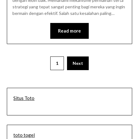
dengan lebih baik. Memahami mekanisme permainan serta
strategi yang tepat sangat penting bagi mereka yang ingin
bermain dengan efektif. Salah satu kesalahan paling…
Read more
1
Next
Situs Toto
toto togel