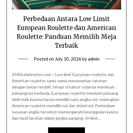
Perbedaan Antara Low Limit
European Roulette dan American
Roulette: Panduan Memilih Meja
Terbaik
Posted on
July 30, 2026
by
admin
2540celebration.com – Low limit European roulette dan
American roulette sama-sama menawarkan taruhan
dengan batas rendah, tetapi struktur rodanya membuat
peluangnya berbeda. European roulette memberi peluang
lebih baik karena hanya memiliki satu angka nol, sedangkan
American roulette memiliki nol dan dobel nol. Perbedaan
susunan angka tersebut memengaruhi keunggulan kasino
dan hasil taruhan dalam jangka panjang. Artikel…