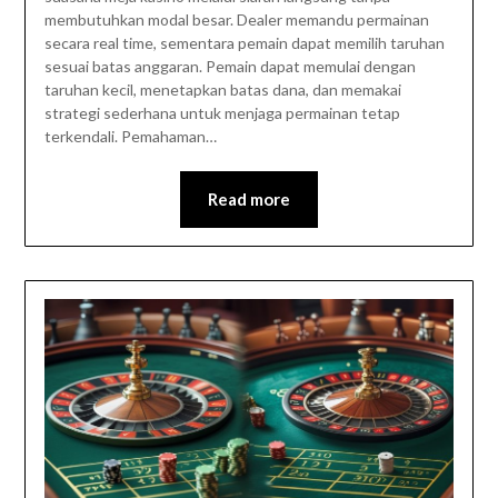
membutuhkan modal besar. Dealer memandu permainan
secara real time, sementara pemain dapat memilih taruhan
sesuai batas anggaran. Pemain dapat memulai dengan
taruhan kecil, menetapkan batas dana, dan memakai
strategi sederhana untuk menjaga permainan tetap
terkendali. Pemahaman…
Read more