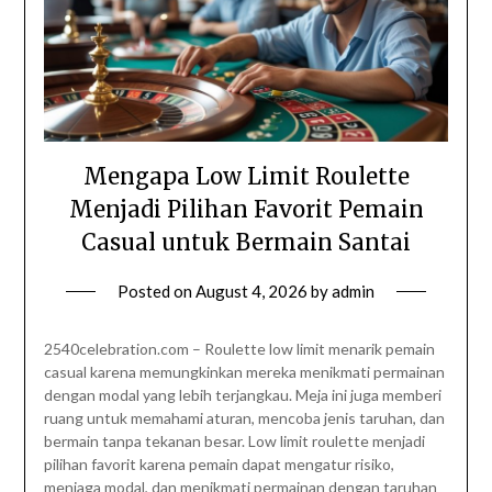
Mengapa Low Limit Roulette
Menjadi Pilihan Favorit Pemain
Casual untuk Bermain Santai
Posted on
August 4, 2026
by
admin
2540celebration.com – Roulette low limit menarik pemain
casual karena memungkinkan mereka menikmati permainan
dengan modal yang lebih terjangkau. Meja ini juga memberi
ruang untuk memahami aturan, mencoba jenis taruhan, dan
bermain tanpa tekanan besar. Low limit roulette menjadi
pilihan favorit karena pemain dapat mengatur risiko,
menjaga modal, dan menikmati permainan dengan taruhan