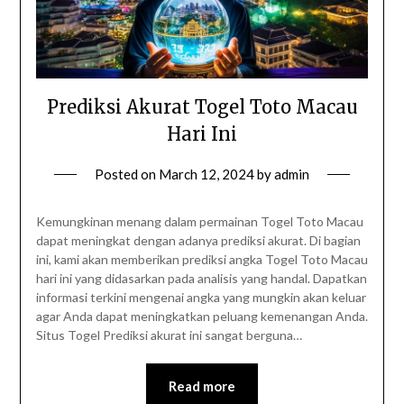
Prediksi Akurat Togel Toto Macau
Hari Ini
Posted on
March 12, 2024
by
admin
Kemungkinan menang dalam permainan Togel Toto Macau
dapat meningkat dengan adanya prediksi akurat. Di bagian
ini, kami akan memberikan prediksi angka Togel Toto Macau
hari ini yang didasarkan pada analisis yang handal. Dapatkan
informasi terkini mengenai angka yang mungkin akan keluar
agar Anda dapat meningkatkan peluang kemenangan Anda.
Situs Togel Prediksi akurat ini sangat berguna…
Read more