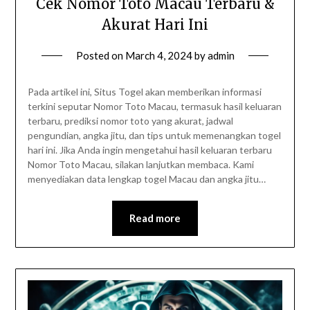
Cek Nomor Toto Macau Terbaru &
Akurat Hari Ini
Posted on
March 4, 2024
by
admin
Pada artikel ini, Situs Togel akan memberikan informasi
terkini seputar Nomor Toto Macau, termasuk hasil keluaran
terbaru, prediksi nomor toto yang akurat, jadwal
pengundian, angka jitu, dan tips untuk memenangkan togel
hari ini. Jika Anda ingin mengetahui hasil keluaran terbaru
Nomor Toto Macau, silakan lanjutkan membaca. Kami
menyediakan data lengkap togel Macau dan angka jitu…
Read more