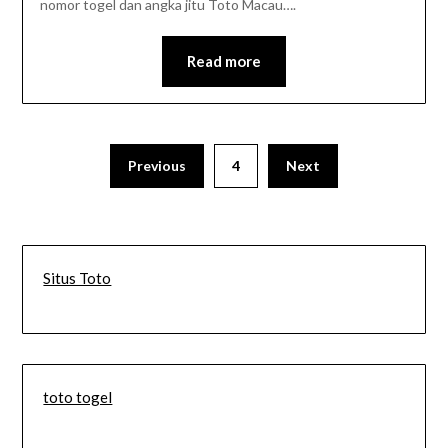
nomor togel dan angka jitu Toto Macau….
Read more
Previous
4
Next
Situs Toto
toto togel