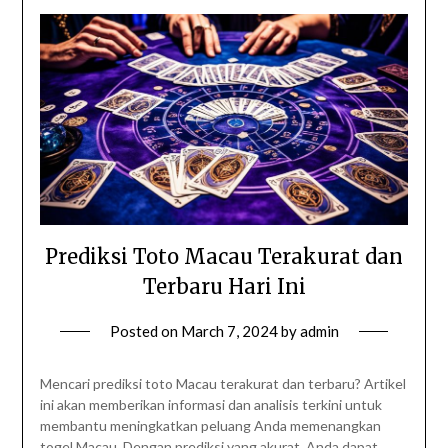
Prediksi Toto Macau Terakurat dan
Terbaru Hari Ini
Posted on
March 7, 2024
by
admin
Mencari prediksi toto Macau terakurat dan terbaru? Artikel
ini akan memberikan informasi dan analisis terkini untuk
membantu meningkatkan peluang Anda memenangkan
togel Macau. Dengan prediksi yang akurat, Anda dapat