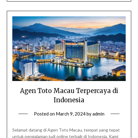
Agen Toto Macau Terpercaya di
Indonesia
Posted on
March 9, 2024
by
admin
Selamat datang di Agen Toto Macau, tempat yang tepat
untuk pengalaman judi online terbaik di Indonesia. Kami