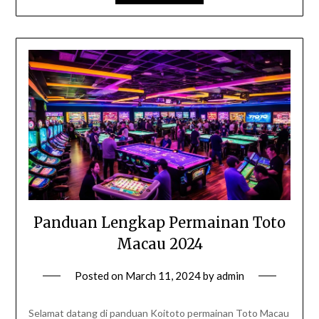
Panduan Lengkap Permainan Toto
Macau 2024
Posted on
March 11, 2024
by
admin
Selamat datang di panduan Koitoto permainan Toto Macau