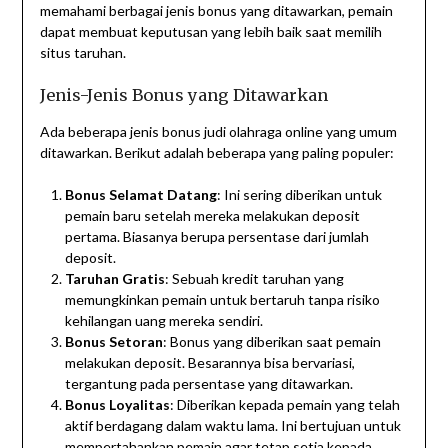
memahami berbagai jenis bonus yang ditawarkan, pemain
dapat membuat keputusan yang lebih baik saat memilih
situs taruhan.
Jenis-Jenis Bonus yang Ditawarkan
Ada beberapa jenis bonus judi olahraga online yang umum
ditawarkan. Berikut adalah beberapa yang paling populer:
Bonus Selamat Datang
: Ini sering diberikan untuk
pemain baru setelah mereka melakukan deposit
pertama. Biasanya berupa persentase dari jumlah
deposit.
Taruhan Gratis
: Sebuah kredit taruhan yang
memungkinkan pemain untuk bertaruh tanpa risiko
kehilangan uang mereka sendiri.
Bonus Setoran
: Bonus yang diberikan saat pemain
melakukan deposit. Besarannya bisa bervariasi,
tergantung pada persentase yang ditawarkan.
Bonus Loyalitas
: Diberikan kepada pemain yang telah
aktif berdagang dalam waktu lama. Ini bertujuan untuk
mempertahankan pemain agar tetap setia kepada