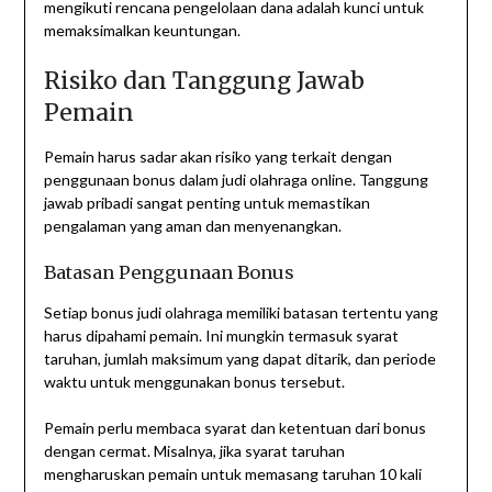
mengikuti rencana pengelolaan dana adalah kunci untuk
memaksimalkan keuntungan.
Risiko dan Tanggung Jawab
Pemain
Pemain harus sadar akan risiko yang terkait dengan
penggunaan bonus dalam judi olahraga online. Tanggung
jawab pribadi sangat penting untuk memastikan
pengalaman yang aman dan menyenangkan.
Batasan Penggunaan Bonus
Setiap bonus judi olahraga memiliki batasan tertentu yang
harus dipahami pemain. Ini mungkin termasuk syarat
taruhan, jumlah maksimum yang dapat ditarik, dan periode
waktu untuk menggunakan bonus tersebut.
Pemain perlu membaca syarat dan ketentuan dari bonus
dengan cermat. Misalnya, jika syarat taruhan
mengharuskan pemain untuk memasang taruhan 10 kali