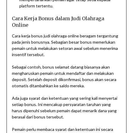
platform tertentu.
Cara Kerja Bonus dalam Judi Olahraga
Online
Cara kerja bonus judi olahraga online beragam tergantung
pada jenis bonusnya. Sebagian besar bonus memerlukan
pemain untuk melakukan setoran awal sebelum menerima
insentif tersebut.
Sebagai contoh, bonus selamat datang biasanya akan
mengharuskan pemain untuk mendaftar dan melakukan
deposit. Setelah deposit dikonfirmasi, bonus akan secara
otomatis ditambahkan ke saldo mereka.
Ada juga syarat dan ketentuan yang sering kali menyertai
setiap bonus. Ini mencakup persyaratan taruhan yang
harus dipenuhi sebelum pemain dapat menarik dana yang
berasal dari bonus tersebut.
Pemain perlu membaca syarat dan ketentuan ini secara