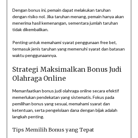
Dengan bonus ini, pemain dapat melakukan taruhan
dengan risiko nol. Jika taruhan menang, pemain hanya akan
menerima hasil kemenangan, sementara jumlah taruhan
tidak dikembalikan.
Penting untuk memahami syarat penggunaan free bet,
termasuk jenis taruhan yang memenuhi syarat dan batasan
waktu penggunaannya.
Strategi Maksimalkan Bonus Judi
Olahraga Online
Memanfaatkan bonus judi olahraga online secara efektif
memerlukan pendekatan yang sistematis. Fokus pada
pemilihan bonus yang sesuai, memahami syarat dan
ketentuan, serta pengelolaan dana dengan bijak adalah
langkah penting.
Tips Memilih Bonus yang Tepat