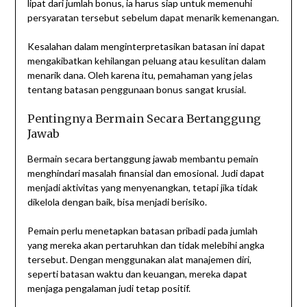
lipat dari jumlah bonus, ia harus siap untuk memenuhi
persyaratan tersebut sebelum dapat menarik kemenangan.
Kesalahan dalam menginterpretasikan batasan ini dapat
mengakibatkan kehilangan peluang atau kesulitan dalam
menarik dana. Oleh karena itu, pemahaman yang jelas
tentang batasan penggunaan bonus sangat krusial.
Pentingnya Bermain Secara Bertanggung
Jawab
Bermain secara bertanggung jawab membantu pemain
menghindari masalah finansial dan emosional. Judi dapat
menjadi aktivitas yang menyenangkan, tetapi jika tidak
dikelola dengan baik, bisa menjadi berisiko.
Pemain perlu menetapkan batasan pribadi pada jumlah
yang mereka akan pertaruhkan dan tidak melebihi angka
tersebut. Dengan menggunakan alat manajemen diri,
seperti batasan waktu dan keuangan, mereka dapat
menjaga pengalaman judi tetap positif.