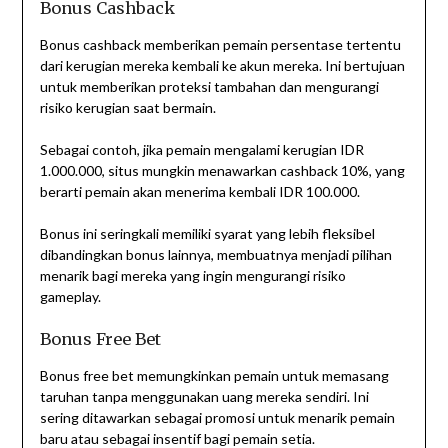
Bonus Cashback
Bonus cashback memberikan pemain persentase tertentu
dari kerugian mereka kembali ke akun mereka. Ini bertujuan
untuk memberikan proteksi tambahan dan mengurangi
risiko kerugian saat bermain.
Sebagai contoh, jika pemain mengalami kerugian IDR
1.000.000, situs mungkin menawarkan cashback 10%, yang
berarti pemain akan menerima kembali IDR 100.000.
Bonus ini seringkali memiliki syarat yang lebih fleksibel
dibandingkan bonus lainnya, membuatnya menjadi pilihan
menarik bagi mereka yang ingin mengurangi risiko
gameplay.
Bonus Free Bet
Bonus free bet memungkinkan pemain untuk memasang
taruhan tanpa menggunakan uang mereka sendiri. Ini
sering ditawarkan sebagai promosi untuk menarik pemain
baru atau sebagai insentif bagi pemain setia.