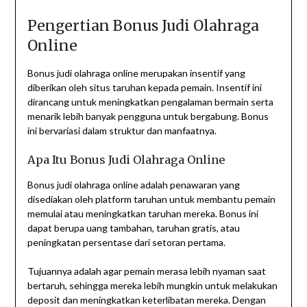
Pengertian Bonus Judi Olahraga
Online
Bonus judi olahraga online merupakan insentif yang
diberikan oleh situs taruhan kepada pemain. Insentif ini
dirancang untuk meningkatkan pengalaman bermain serta
menarik lebih banyak pengguna untuk bergabung. Bonus
ini bervariasi dalam struktur dan manfaatnya.
Apa Itu Bonus Judi Olahraga Online
Bonus judi olahraga online adalah penawaran yang
disediakan oleh platform taruhan untuk membantu pemain
memulai atau meningkatkan taruhan mereka. Bonus ini
dapat berupa uang tambahan, taruhan gratis, atau
peningkatan persentase dari setoran pertama.
Tujuannya adalah agar pemain merasa lebih nyaman saat
bertaruh, sehingga mereka lebih mungkin untuk melakukan
deposit dan meningkatkan keterlibatan mereka. Dengan