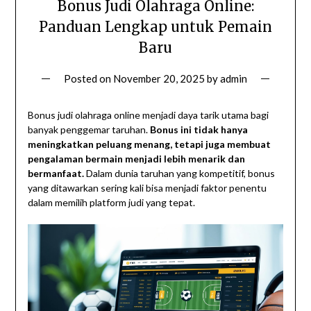
Bonus Judi Olahraga Online:
Panduan Lengkap untuk Pemain
Baru
Posted on
November 20, 2025
by
admin
Bonus judi olahraga online menjadi daya tarik utama bagi
banyak penggemar taruhan.
Bonus ini tidak hanya
meningkatkan peluang menang, tetapi juga membuat
pengalaman bermain menjadi lebih menarik dan
bermanfaat.
Dalam dunia taruhan yang kompetitif, bonus
yang ditawarkan sering kali bisa menjadi faktor penentu
dalam memilih platform judi yang tepat.