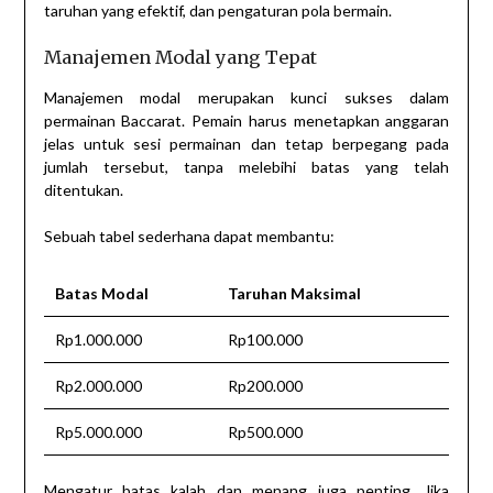
taruhan yang efektif, dan pengaturan pola bermain.
Manajemen Modal yang Tepat
Manajemen modal merupakan kunci sukses dalam
permainan Baccarat. Pemain harus menetapkan anggaran
jelas untuk sesi permainan dan tetap berpegang pada
jumlah tersebut, tanpa melebihi batas yang telah
ditentukan.
Sebuah tabel sederhana dapat membantu:
Batas Modal
Taruhan Maksimal
Rp1.000.000
Rp100.000
Rp2.000.000
Rp200.000
Rp5.000.000
Rp500.000
Mengatur batas kalah dan menang juga penting. Jika