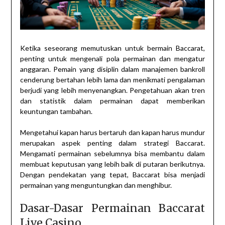
Ketika seseorang memutuskan untuk bermain Baccarat,
penting untuk mengenali pola permainan dan mengatur
anggaran. Pemain yang disiplin dalam manajemen bankroll
cenderung bertahan lebih lama dan menikmati pengalaman
berjudi yang lebih menyenangkan. Pengetahuan akan tren
dan statistik dalam permainan dapat memberikan
keuntungan tambahan.
Mengetahui kapan harus bertaruh dan kapan harus mundur
merupakan aspek penting dalam strategi Baccarat.
Mengamati permainan sebelumnya bisa membantu dalam
membuat keputusan yang lebih baik di putaran berikutnya.
Dengan pendekatan yang tepat, Baccarat bisa menjadi
permainan yang menguntungkan dan menghibur.
Dasar-Dasar Permainan Baccarat
Live Casino