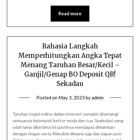
Read more
Rahasia Langkah
Memperhitungkan Angka Tepat
Menang Taruhan Besar/Kecil –
Ganjil/Genap BO Deposit QR!
Sekadau
Posted on
May 3, 2023
by
admin
Taruhan togel online dalam internet semakin disenangi
semuanya kelompok bettor muda dan tua. Spekulasi yang
udah lama diketahui ini pastinya mendapat dimainkan
dengan ringan serta fleksibel dimana saja dan kapan pun.