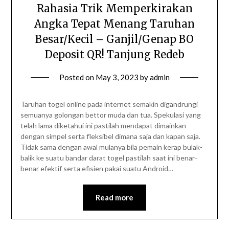
Rahasia Trik Memperkirakan
Angka Tepat Menang Taruhan
Besar/Kecil – Ganjil/Genap BO
Deposit QR! Tanjung Redeb
Posted on
May 3, 2023
by
admin
Taruhan togel online pada internet semakin digandrungi
semuanya golongan bettor muda dan tua. Spekulasi yang
telah lama diketahui ini pastilah mendapat dimainkan
dengan simpel serta fleksibel dimana saja dan kapan saja.
Tidak sama dengan awal mulanya bila pemain kerap bulak-
balik ke suatu bandar darat togel pastilah saat ini benar-
benar efektif serta efisien pakai suatu Android…
Read more