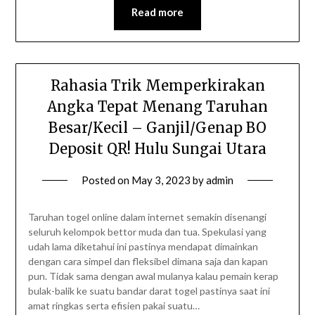
Read more
Rahasia Trik Memperkirakan
Angka Tepat Menang Taruhan
Besar/Kecil – Ganjil/Genap BO
Deposit QR! Hulu Sungai Utara
Posted on
May 3, 2023
by
admin
Taruhan togel online dalam internet semakin disenangi
seluruh kelompok bettor muda dan tua. Spekulasi yang
udah lama diketahui ini pastinya mendapat dimainkan
dengan cara simpel dan fleksibel dimana saja dan kapan
pun. Tidak sama dengan awal mulanya kalau pemain kerap
bulak-balik ke suatu bandar darat togel pastinya saat ini
amat ringkas serta efisien pakai suatu…