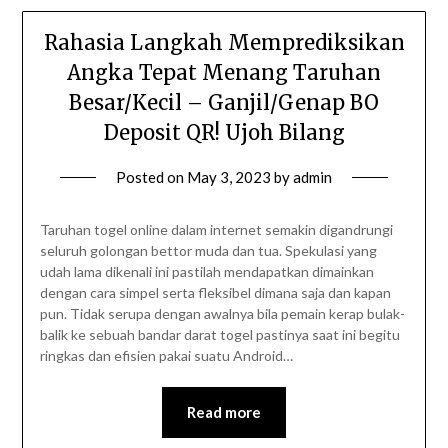
Rahasia Langkah Memprediksikan
Angka Tepat Menang Taruhan
Besar/Kecil – Ganjil/Genap BO
Deposit QR! Ujoh Bilang
Posted on
May 3, 2023
by
admin
Taruhan togel online dalam internet semakin digandrungi
seluruh golongan bettor muda dan tua. Spekulasi yang
udah lama dikenali ini pastilah mendapatkan dimainkan
dengan cara simpel serta fleksibel dimana saja dan kapan
pun. Tidak serupa dengan awalnya bila pemain kerap bulak-
balik ke sebuah bandar darat togel pastinya saat ini begitu
ringkas dan efisien pakai suatu Android…
Read more