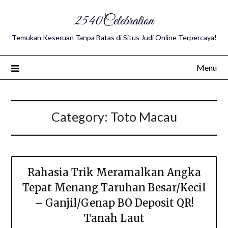
2540Celebration
Temukan Keseruan Tanpa Batas di Situs Judi Online Terpercaya!
Menu
Category:
Toto Macau
Rahasia Trik Meramalkan Angka
Tepat Menang Taruhan Besar/Kecil
– Ganjil/Genap BO Deposit QR!
Tanah Laut