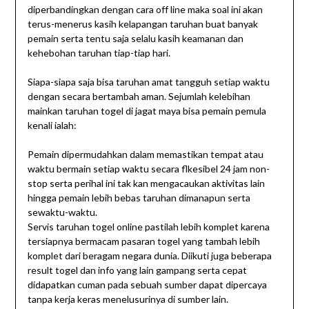
diperbandingkan dengan cara off line maka soal ini akan
terus-menerus kasih kelapangan taruhan buat banyak
pemain serta tentu saja selalu kasih keamanan dan
kehebohan taruhan tiap-tiap hari.
Siapa-siapa saja bisa taruhan amat tangguh setiap waktu
dengan secara bertambah aman. Sejumlah kelebihan
mainkan taruhan togel di jagat maya bisa pemain pemula
kenali ialah:
Pemain dipermudahkan dalam memastikan tempat atau
waktu bermain setiap waktu secara flkesibel 24 jam non-
stop serta perihal ini tak kan mengacaukan aktivitas lain
hingga pemain lebih bebas taruhan dimanapun serta
sewaktu-waktu.
Servis taruhan togel online pastilah lebih komplet karena
tersiapnya bermacam pasaran togel yang tambah lebih
komplet dari beragam negara dunia. Diikuti juga beberapa
result togel dan info yang lain gampang serta cepat
didapatkan cuman pada sebuah sumber dapat dipercaya
tanpa kerja keras menelusurinya di sumber lain.