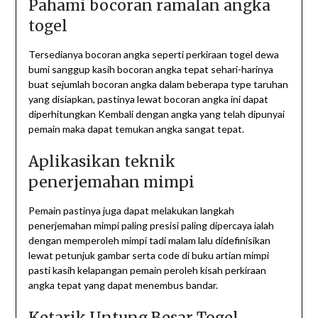
Pahami bocoran ramalan angka
togel
Tersedianya bocoran angka seperti perkiraan togel dewa
bumi sanggup kasih bocoran angka tepat sehari-harinya
buat sejumlah bocoran angka dalam beberapa type taruhan
yang disiapkan, pastinya lewat bocoran angka ini dapat
diperhitungkan Kembali dengan angka yang telah dipunyai
pemain maka dapat temukan angka sangat tepat.
Aplikasikan teknik
penerjemahan mimpi
Pemain pastinya juga dapat melakukan langkah
penerjemahan mimpi paling presisi paling dipercaya ialah
dengan memperoleh mimpi tadi malam lalu didefinisikan
lewat petunjuk gambar serta code di buku artian mimpi
pasti kasih kelapangan pemain peroleh kisah perkiraan
angka tepat yang dapat menembus bandar.
Ketarik Untung Besar Togel