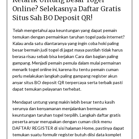
Online? Selekasnya Daftar Gratis
Situs Sah BO Deposit QR!
Telah mengetahui apa keuntungan yang dapat pemain
temukan dengan permainkan taruhan togel pada internet?
Kalau anda satu diantaranya yang ingin coba hoki paling
besar bermain judi togel di jagat maya pastilah tidak harus
berasa risau sebab bisa kerjakan Cara dan bagian paling
gampang. Menjadi pemain pemula dalam mulai permainan
menarik togel online ini, karena itu tentu pemain cuman
perlu melakukan langkah paling gampang register akun
anyar situs BO deposit QR terpercaya serta terbaik pasti
dapat temukan pelayanan terhebat.
Mendapat untung yang makin lebih besar tentu kasih
serunya dan kenyamanan menjalankan bermacam
keuntungan taruhan togel terpilih. Langkah daftar gratis
peserta anyar merupakan dengan cuman click menu
DAFTAR/ REGISTER di sisi halaman Home, pastinya dapat
temukan suatu formulir register butuh diisi data komplet