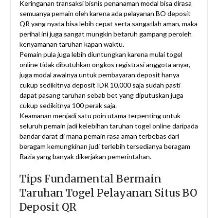
Keringanan transaksi bisnis penanaman modal bisa dirasa
semuanya pemain oleh karena ada pelayanan BO deposit
QR yang nyata bisa lebih cepat serta sangatlah aman, maka
perihal ini juga sangat mungkin betaruh gampang peroleh
kenyamanan taruhan kapan waktu.
Pemain pula juga lebih diuntungkan karena mulai togel
online tidak dibutuhkan ongkos registrasi anggota anyar,
juga modal awalnya untuk pembayaran deposit hanya
cukup sedikitnya deposit IDR 10.000 saja sudah pasti
dapat pasang taruhan sebab bet yang diputuskan juga
cukup sedikitnya 100 perak saja.
Keamanan menjadi satu poin utama terpenting untuk
seluruh pemain jadi kelebihan taruhan togel online daripada
bandar darat di mana pemain rasa aman terbebas dari
beragam kemungkinan judi terlebih tersedianya beragam
Razia yang banyak dikerjakan pemerintahan.
Tips Fundamental Bermain
Taruhan Togel Pelayanan Situs BO
Deposit QR