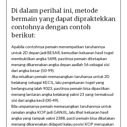
Di dalam perihal ini, metode
bermain yang dapat dipraktekkan
contohnya dengan contoh
berikut:
Apabila contohnya pemain menempatkan taruhannya
untuk 2D depan jadi BESAR, kemudian keluaran hasil togel
membuktikan angka 5698, pastinya pemain ditetapkan
menang dikarenakan angka depan aadlah 56 sebagai sisi
dari angka besar (50-99).
Jika misalkan pemain memasangkan taruhanya untuk 2D
belakang sebagai KECIL, lalu pengeluaran togel yang
berlangsung ialah 9023, pastinya pemain bisa dipastikan
menang lantaran angka belakang yakni 23 yang termaksud
sisi dari angka kecil (00-49).
Bila umpamanya pemain memasangkan taruhannya untuk
ramalan angka KOP jadi GANJIL, lalu lihat keluaran hasil
angka yang tampak yakni 2388, pasti pemain bisa dikatakan
menang dikarenakan didapati kalau posisi KOP merupakan