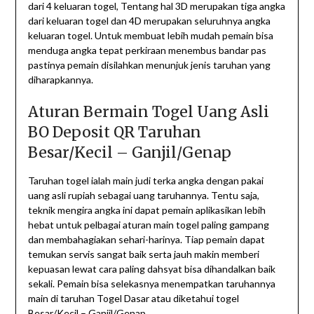
dari 4 keluaran togel, Tentang hal 3D merupakan tiga angka
dari keluaran togel dan 4D merupakan seluruhnya angka
keluaran togel. Untuk membuat lebih mudah pemain bisa
menduga angka tepat perkiraan menembus bandar pas
pastinya pemain disilahkan menunjuk jenis taruhan yang
diharapkannya.
Aturan Bermain Togel Uang Asli
BO Deposit QR Taruhan
Besar/Kecil – Ganjil/Genap
Taruhan togel ialah main judi terka angka dengan pakai
uang asli rupiah sebagai uang taruhannya. Tentu saja,
teknik mengira angka ini dapat pemain aplikasikan lebih
hebat untuk pelbagai aturan main togel paling gampang
dan membahagiakan sehari-harinya. Tiap pemain dapat
temukan servis sangat baik serta jauh makin memberi
kepuasan lewat cara paling dahsyat bisa dihandalkan baik
sekali. Pemain bisa selekasnya menempatkan taruhannya
main di taruhan Togel Dasar atau diketahui togel
Besar/Kecil – Ganjil/Genap.