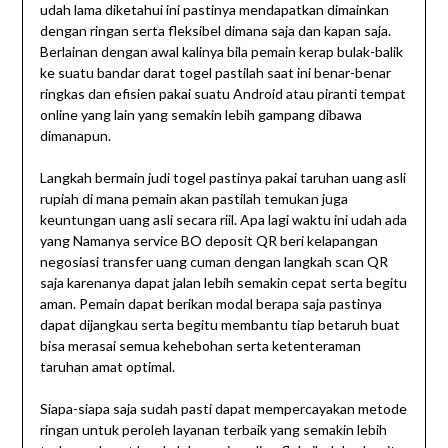
udah lama diketahui ini pastinya mendapatkan dimainkan
dengan ringan serta fleksibel dimana saja dan kapan saja.
Berlainan dengan awal kalinya bila pemain kerap bulak-balik
ke suatu bandar darat togel pastilah saat ini benar-benar
ringkas dan efisien pakai suatu Android atau piranti tempat
online yang lain yang semakin lebih gampang dibawa
dimanapun.
Langkah bermain judi togel pastinya pakai taruhan uang asli
rupiah di mana pemain akan pastilah temukan juga
keuntungan uang asli secara riil. Apa lagi waktu ini udah ada
yang Namanya service BO deposit QR beri kelapangan
negosiasi transfer uang cuman dengan langkah scan QR
saja karenanya dapat jalan lebih semakin cepat serta begitu
aman. Pemain dapat berikan modal berapa saja pastinya
dapat dijangkau serta begitu membantu tiap betaruh buat
bisa merasai semua kehebohan serta ketenteraman
taruhan amat optimal.
Siapa-siapa saja sudah pasti dapat mempercayakan metode
ringan untuk peroleh layanan terbaik yang semakin lebih