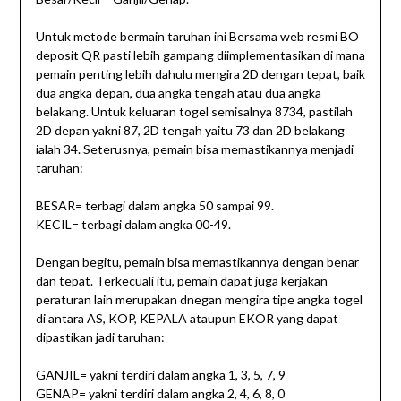
Untuk metode bermain taruhan ini Bersama web resmi BO
deposit QR pasti lebih gampang diimplementasikan di mana
pemain penting lebih dahulu mengira 2D dengan tepat, baik
dua angka depan, dua angka tengah atau dua angka
belakang. Untuk keluaran togel semisalnya 8734, pastilah
2D depan yakni 87, 2D tengah yaitu 73 dan 2D belakang
ialah 34. Seterusnya, pemain bisa memastikannya menjadi
taruhan:
BESAR= terbagi dalam angka 50 sampai 99.
KECIL= terbagi dalam angka 00-49.
Dengan begitu, pemain bisa memastikannya dengan benar
dan tepat. Terkecuali itu, pemain dapat juga kerjakan
peraturan lain merupakan dnegan mengira tipe angka togel
di antara AS, KOP, KEPALA ataupun EKOR yang dapat
dipastikan jadi taruhan:
GANJIL= yakni terdiri dalam angka 1, 3, 5, 7, 9
GENAP= yakni terdiri dalam angka 2, 4, 6, 8, 0