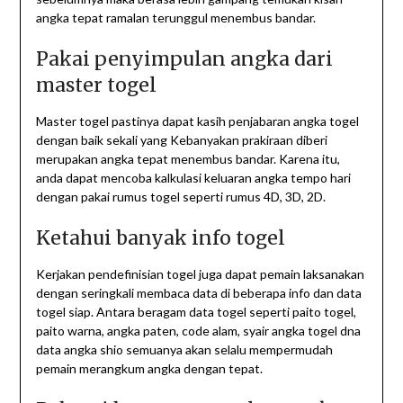
angka tepat ramalan terunggul menembus bandar.
Pakai penyimpulan angka dari
master togel
Master togel pastinya dapat kasih penjabaran angka togel
dengan baik sekali yang Kebanyakan prakiraan diberi
merupakan angka tepat menembus bandar. Karena itu,
anda dapat mencoba kalkulasi keluaran angka tempo hari
dengan pakai rumus togel seperti rumus 4D, 3D, 2D.
Ketahui banyak info togel
Kerjakan pendefinisian togel juga dapat pemain laksanakan
dengan seringkali membaca data di beberapa info dan data
togel siap. Antara beragam data togel seperti paito togel,
paito warna, angka paten, code alam, syair angka togel dna
data angka shio semuanya akan selalu mempermudah
pemain merangkum angka dengan tepat.