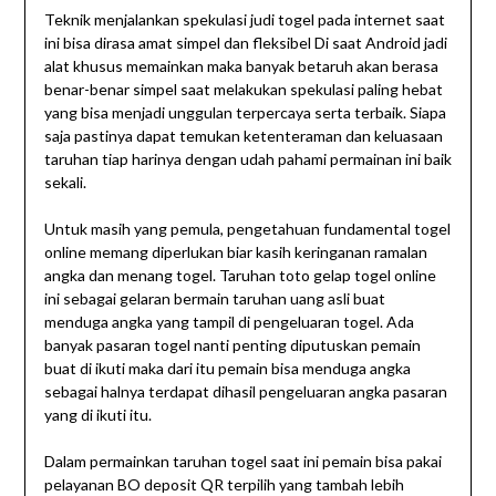
Teknik menjalankan spekulasi judi togel pada internet saat
ini bisa dirasa amat simpel dan fleksibel Di saat Android jadi
alat khusus memainkan maka banyak betaruh akan berasa
benar-benar simpel saat melakukan spekulasi paling hebat
yang bisa menjadi unggulan terpercaya serta terbaik. Siapa
saja pastinya dapat temukan ketenteraman dan keluasaan
taruhan tiap harinya dengan udah pahami permainan ini baik
sekali.
Untuk masih yang pemula, pengetahuan fundamental togel
online memang diperlukan biar kasih keringanan ramalan
angka dan menang togel. Taruhan toto gelap togel online
ini sebagai gelaran bermain taruhan uang asli buat
menduga angka yang tampil di pengeluaran togel. Ada
banyak pasaran togel nanti penting diputuskan pemain
buat di ikuti maka dari itu pemain bisa menduga angka
sebagai halnya terdapat dihasil pengeluaran angka pasaran
yang di ikuti itu.
Dalam permainkan taruhan togel saat ini pemain bisa pakai
pelayanan BO deposit QR terpilih yang tambah lebih