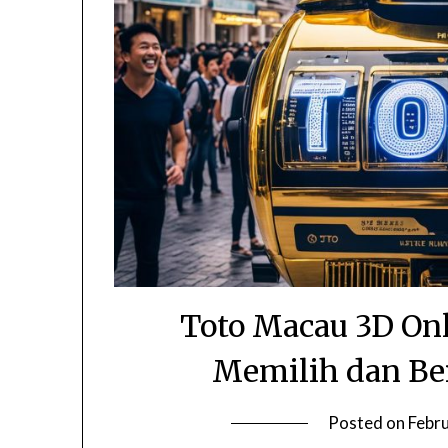
Toto Macau 3D Onl
Memilih dan Be
Posted on
Febr