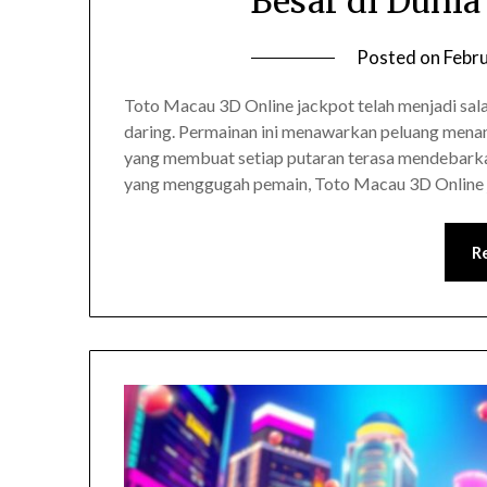
Besar di Duni
Posted on
Febr
Toto Macau 3D Online jackpot telah menjadi sala
daring. Permainan ini menawarkan peluang menan
yang membuat setiap putaran terasa mendebarkan
yang menggugah pemain, Toto Macau 3D Online 
R