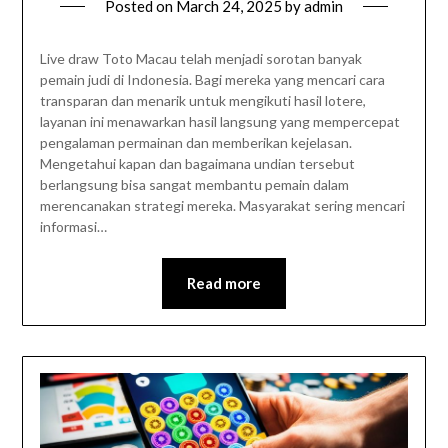
Posted on
March 24, 2025
by
admin
Live draw Toto Macau telah menjadi sorotan banyak
pemain judi di Indonesia. Bagi mereka yang mencari cara
transparan dan menarik untuk mengikuti hasil lotere,
layanan ini menawarkan hasil langsung yang mempercepat
pengalaman permainan dan memberikan kejelasan.
Mengetahui kapan dan bagaimana undian tersebut
berlangsung bisa sangat membantu pemain dalam
merencanakan strategi mereka. Masyarakat sering mencari
informasi…
Read more