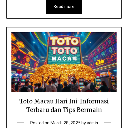
Read more
Toto Macau Hari Ini: Informasi
Terbaru dan Tips Bermain
Posted on
March 28, 2025
by
admin