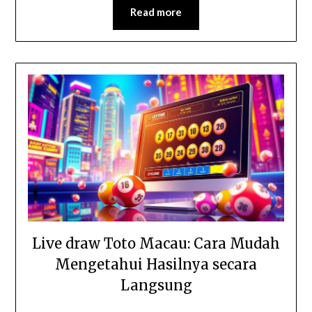
Read more
Live draw Toto Macau: Cara Mudah
Mengetahui Hasilnya secara
Langsung