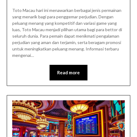
Toto Macau hari ini menawarkan berbagai jenis permainan
yang menarik bagi para penggemar perjudian. Dengan
peluang menang yang kompetitif dan variasi game yang
luas, Toto Macau menjadi pilihan utama bagi para bettor di
seluruh dunia. Para pemain dapat menikmati pengalaman
perjudian yang aman dan terjamin, serta beragam promosi
untuk meningkatkan peluang menang. Informasi terbaru
mengenai…
Read more