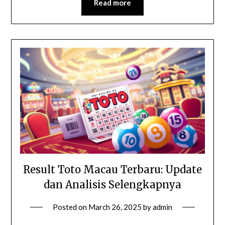
Read more
Result Toto Macau Terbaru: Update
dan Analisis Selengkapnya
Posted on
March 26, 2025
by
admin