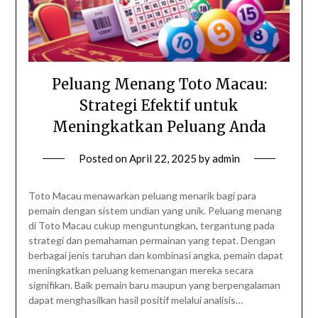
Peluang Menang Toto Macau:
Strategi Efektif untuk
Meningkatkan Peluang Anda
Posted on
April 22, 2025
by
admin
Toto Macau menawarkan peluang menarik bagi para
pemain dengan sistem undian yang unik. Peluang menang
di Toto Macau cukup menguntungkan, tergantung pada
strategi dan pemahaman permainan yang tepat. Dengan
berbagai jenis taruhan dan kombinasi angka, pemain dapat
meningkatkan peluang kemenangan mereka secara
signifikan. Baik pemain baru maupun yang berpengalaman
dapat menghasilkan hasil positif melalui analisis…