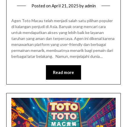
Posted on
April 21, 2025
by
admin
Agen Toto Macau telah menjadi salah satu pilihan populer
di kalangan penjudi di Asia. Banyak orang mencari cara
untuk mendapatkan akses yang lebih baik ke layanan
taruhan yang aman dan terpercaya. Agen ini dikenal karena
menawarkan platform yang user-friendly dan berbagai
permainan menarik, membuatnya menarik bagi pemain dari
berbagai latar belakang. Namun, menjelajahi dunia…
Read more