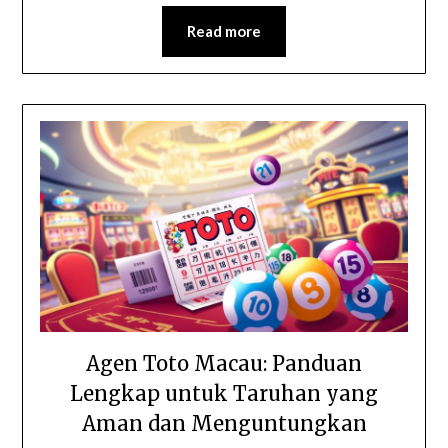
Read more
Agen Toto Macau: Panduan
Lengkap untuk Taruhan yang
Aman dan Menguntungkan