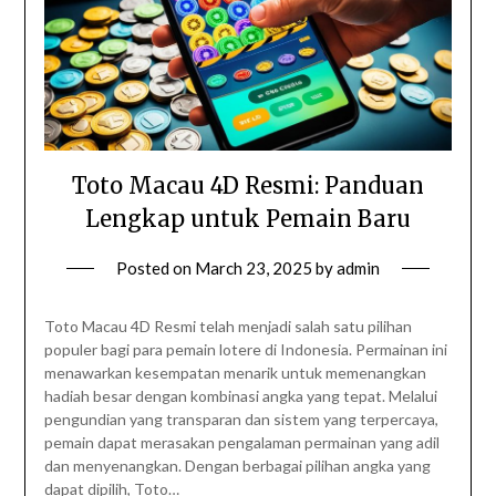
Toto Macau 4D Resmi: Panduan
Lengkap untuk Pemain Baru
Posted on
March 23, 2025
by
admin
Toto Macau 4D Resmi telah menjadi salah satu pilihan
populer bagi para pemain lotere di Indonesia. Permainan ini
menawarkan kesempatan menarik untuk memenangkan
hadiah besar dengan kombinasi angka yang tepat. Melalui
pengundian yang transparan dan sistem yang terpercaya,
pemain dapat merasakan pengalaman permainan yang adil
dan menyenangkan. Dengan berbagai pilihan angka yang
dapat dipilih, Toto…