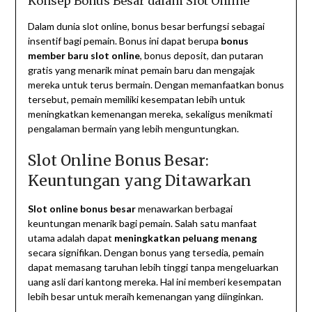
Konsep Bonus Besar dalam Slot Online
Dalam dunia slot online, bonus besar berfungsi sebagai
insentif bagi pemain. Bonus ini dapat berupa
bonus
member baru slot online
, bonus deposit, dan putaran
gratis yang menarik minat pemain baru dan mengajak
mereka untuk terus bermain. Dengan memanfaatkan bonus
tersebut, pemain memiliki kesempatan lebih untuk
meningkatkan kemenangan mereka, sekaligus menikmati
pengalaman bermain yang lebih menguntungkan.
Slot Online Bonus Besar:
Keuntungan yang Ditawarkan
Slot online bonus besar
menawarkan berbagai
keuntungan menarik bagi pemain. Salah satu manfaat
utama adalah dapat
meningkatkan peluang menang
secara signifikan. Dengan bonus yang tersedia, pemain
dapat memasang taruhan lebih tinggi tanpa mengeluarkan
uang asli dari kantong mereka. Hal ini memberi kesempatan
lebih besar untuk meraih kemenangan yang diinginkan.