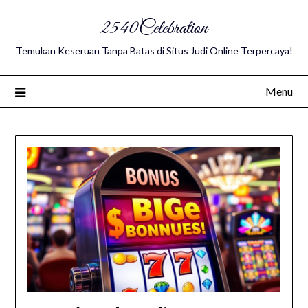
2540Celebration
Temukan Keseruan Tanpa Batas di Situs Judi Online Terpercaya!
Menu