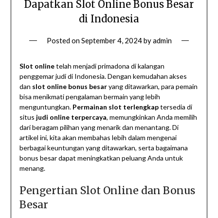
Dapatkan Slot Online Bonus Besar
di Indonesia
Posted on
September 4, 2024
by
admin
Slot online
telah menjadi primadona di kalangan
penggemar judi di Indonesia. Dengan kemudahan akses
dan
slot online bonus besar
yang ditawarkan, para pemain
bisa menikmati pengalaman bermain yang lebih
menguntungkan.
Permainan slot terlengkap
tersedia di
situs
judi online terpercaya
, memungkinkan Anda memilih
dari beragam pilihan yang menarik dan menantang. Di
artikel ini, kita akan membahas lebih dalam mengenai
berbagai keuntungan yang ditawarkan, serta bagaimana
bonus besar dapat meningkatkan peluang Anda untuk
menang.
Pengertian Slot Online dan Bonus
Besar