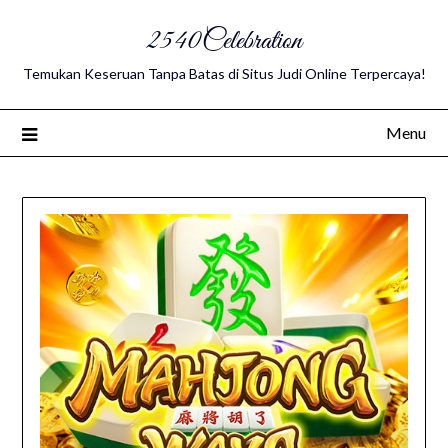
2540Celebration
Temukan Keseruan Tanpa Batas di Situs Judi Online Terpercaya!
Menu