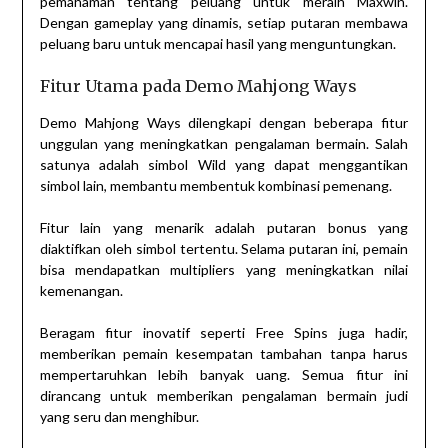
pemahaman tentang peluang untuk meraih Maxwin.
Dengan gameplay yang dinamis, setiap putaran membawa
peluang baru untuk mencapai hasil yang menguntungkan.
Fitur Utama pada Demo Mahjong Ways
Demo Mahjong Ways dilengkapi dengan beberapa fitur
unggulan yang meningkatkan pengalaman bermain. Salah
satunya adalah simbol Wild yang dapat menggantikan
simbol lain, membantu membentuk kombinasi pemenang.
Fitur lain yang menarik adalah putaran bonus yang
diaktifkan oleh simbol tertentu. Selama putaran ini, pemain
bisa mendapatkan multipliers yang meningkatkan nilai
kemenangan.
Beragam fitur inovatif seperti Free Spins juga hadir,
memberikan pemain kesempatan tambahan tanpa harus
mempertaruhkan lebih banyak uang. Semua fitur ini
dirancang untuk memberikan pengalaman bermain judi
yang seru dan menghibur.