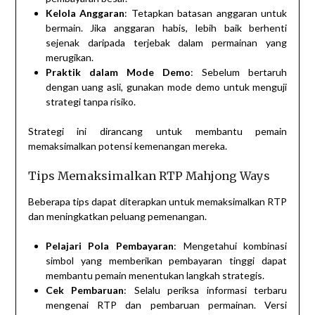
Kelola Anggaran
: Tetapkan batasan anggaran untuk
bermain. Jika anggaran habis, lebih baik berhenti
sejenak daripada terjebak dalam permainan yang
merugikan.
Praktik dalam Mode Demo
: Sebelum bertaruh
dengan uang asli, gunakan mode demo untuk menguji
strategi tanpa risiko.
Strategi ini dirancang untuk membantu pemain
memaksimalkan potensi kemenangan mereka.
Tips Memaksimalkan RTP Mahjong Ways
Beberapa tips dapat diterapkan untuk memaksimalkan RTP
dan meningkatkan peluang pemenangan.
Pelajari Pola Pembayaran
: Mengetahui kombinasi
simbol yang memberikan pembayaran tinggi dapat
membantu pemain menentukan langkah strategis.
Cek Pembaruan
: Selalu periksa informasi terbaru
mengenai RTP dan pembaruan permainan. Versi