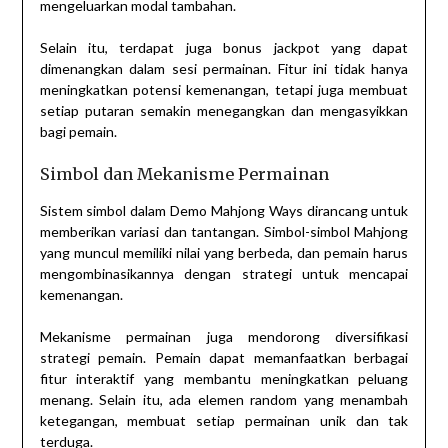
mengeluarkan modal tambahan.
Selain itu, terdapat juga bonus jackpot yang dapat
dimenangkan dalam sesi permainan. Fitur ini tidak hanya
meningkatkan potensi kemenangan, tetapi juga membuat
setiap putaran semakin menegangkan dan mengasyikkan
bagi pemain.
Simbol dan Mekanisme Permainan
Sistem simbol dalam Demo Mahjong Ways dirancang untuk
memberikan variasi dan tantangan. Simbol-simbol Mahjong
yang muncul memiliki nilai yang berbeda, dan pemain harus
mengombinasikannya dengan strategi untuk mencapai
kemenangan.
Mekanisme permainan juga mendorong diversifikasi
strategi pemain. Pemain dapat memanfaatkan berbagai
fitur interaktif yang membantu meningkatkan peluang
menang. Selain itu, ada elemen random yang menambah
ketegangan, membuat setiap permainan unik dan tak
terduga.