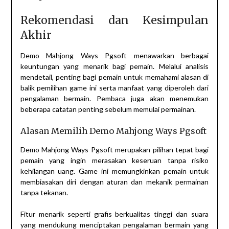
Rekomendasi dan Kesimpulan
Akhir
Demo Mahjong Ways Pgsoft menawarkan berbagai
keuntungan yang menarik bagi pemain. Melalui analisis
mendetail, penting bagi pemain untuk memahami alasan di
balik pemilihan game ini serta manfaat yang diperoleh dari
pengalaman bermain. Pembaca juga akan menemukan
beberapa catatan penting sebelum memulai permainan.
Alasan Memilih Demo Mahjong Ways Pgsoft
Demo Mahjong Ways Pgsoft merupakan pilihan tepat bagi
pemain yang ingin merasakan keseruan tanpa risiko
kehilangan uang. Game ini memungkinkan pemain untuk
membiasakan diri dengan aturan dan mekanik permainan
tanpa tekanan.
Fitur menarik seperti grafis berkualitas tinggi dan suara
yang mendukung menciptakan pengalaman bermain yang