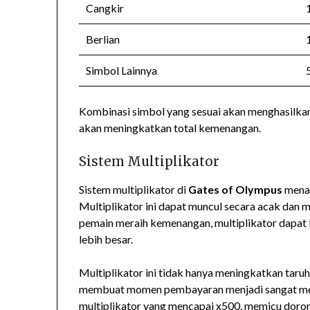
Cangkir
Berlian
Simbol Lainnya
Kombinasi simbol yang sesuai akan menghasilkan
akan meningkatkan total kemenangan.
Sistem Multiplikator
Sistem multiplikator di
Gates of Olympus
menam
Multiplikator ini dapat muncul secara acak dan 
pemain meraih kemenangan, multiplikator dapa
lebih besar.
Multiplikator ini tidak hanya meningkatkan taruh
membuat momen pembayaran menjadi sangat m
multiplikator yang mencapai x500, memicu doro