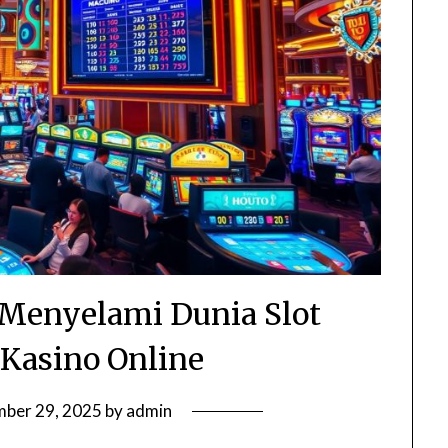
 Menyelami Dunia Slot
 Kasino Online
ber 29, 2025
by
admin