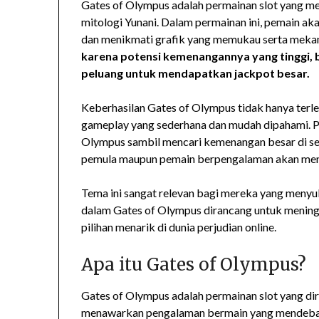
Gates of Olympus adalah permainan slot yang 
mitologi Yunani. Dalam permainan ini, pemain ak
dan menikmati grafik yang memukau serta mekan
karena potensi kemenangannya yang tinggi, 
peluang untuk mendapatkan jackpot besar.
Keberhasilan Gates of Olympus tidak hanya terle
gameplay yang sederhana dan mudah dipahami. P
Olympus sambil mencari kemenangan besar di set
pemula maupun pemain berpengalaman akan men
Tema ini sangat relevan bagi mereka yang menyuk
dalam Gates of Olympus dirancang untuk menin
pilihan menarik di dunia perjudian online.
Apa itu Gates of Olympus?
Gates of Olympus adalah permainan slot yang dir
menawarkan pengalaman bermain yang mendebarka