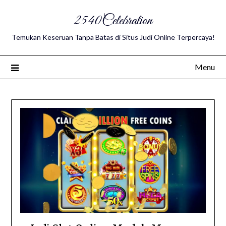
2540Celebration
Temukan Keseruan Tanpa Batas di Situs Judi Online Terpercaya!
Menu