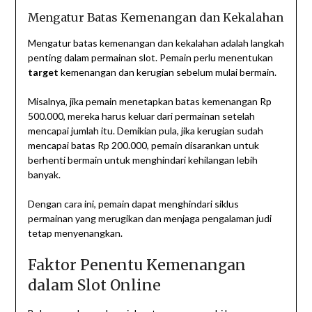
Mengatur Batas Kemenangan dan Kekalahan
Mengatur batas kemenangan dan kekalahan adalah langkah
penting dalam permainan slot. Pemain perlu menentukan
target
kemenangan dan kerugian sebelum mulai bermain.
Misalnya, jika pemain menetapkan batas kemenangan Rp
500.000, mereka harus keluar dari permainan setelah
mencapai jumlah itu. Demikian pula, jika kerugian sudah
mencapai batas Rp 200.000, pemain disarankan untuk
berhenti bermain untuk menghindari kehilangan lebih
banyak.
Dengan cara ini, pemain dapat menghindari siklus
permainan yang merugikan dan menjaga pengalaman judi
tetap menyenangkan.
Faktor Penentu Kemenangan
dalam Slot Online