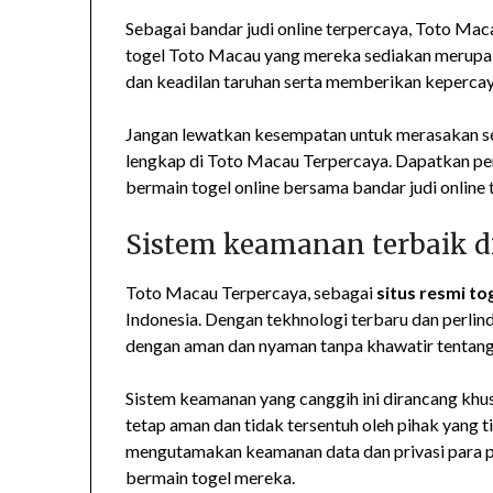
Sebagai bandar judi online terpercaya, Toto Ma
togel Toto Macau yang mereka sediakan merupakan
dan keadilan taruhan serta memberikan keperca
Jangan lewatkan kesempatan untuk merasakan s
lengkap di Toto Macau Terpercaya. Dapatkan pe
bermain togel online bersama bandar judi online 
Sistem keamanan terbaik d
Toto Macau Terpercaya, sebagai
situs resmi to
Indonesia. Dengan tekhnologi terbaru dan perlin
dengan aman dan nyaman tanpa khawatir tentang
Sistem keamanan yang canggih ini dirancang khu
tetap aman dan tidak tersentuh oleh pihak yang
mengutamakan keamanan data dan privasi para p
bermain togel mereka.