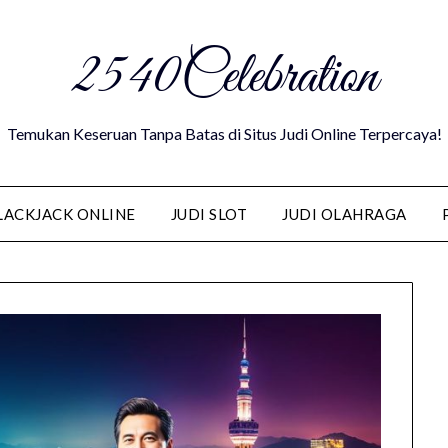
2540Celebration
Temukan Keseruan Tanpa Batas di Situs Judi Online Terpercaya!
LACKJACK ONLINE
JUDI SLOT
JUDI OLAHRAGA