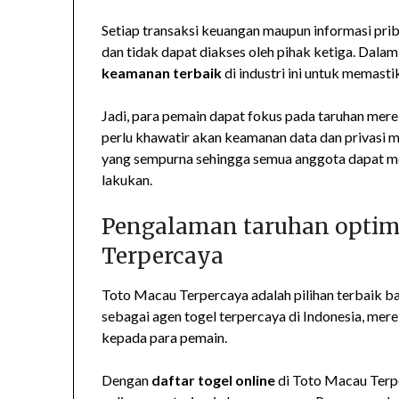
Setiap transaksi keuangan maupun informasi pri
dan tidak dapat diakses oleh pihak ketiga. Dal
keamanan terbaik
di industri ini untuk memast
Jadi, para pemain dapat fokus pada taruhan mer
perlu khawatir akan keamanan data dan privas
yang sempurna sehingga semua anggota dapat me
lakukan.
Pengalaman taruhan optim
Terpercaya
Toto Macau Terpercaya adalah pilihan terbaik bag
sebagai agen togel terpercaya di Indonesia, me
kepada para pemain.
Dengan
daftar togel online
di Toto Macau Terpe