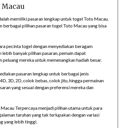
o Macau
alah memiliki pasaran lengkap untuk togel Toto Macau.
 berbagai pilihan pasaran togel Toto Macau yang bisa
ra pecinta togel dengan menyediakan beragam
 lebih banyak pilihan pasaran, pemain dapat
an peluang mereka untuk memenangkan hadiah besar.
yediakan pasaran lengkap untuk berbagai jenis
4D, 3D, 2D, colok bebas, colok jitu, hingga permainan
asaran yang sesuai dengan preferensi mereka dan
 Macau Terpercaya menjadi pilihan utama untuk para
laman taruhan yang tak terlupakan dengan variasi
yang lebih tinggi.