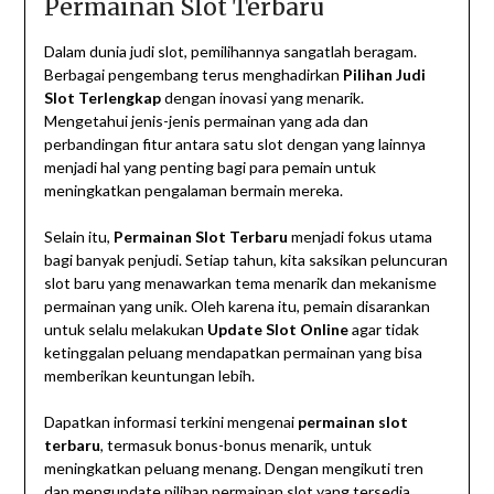
Permainan Slot Terbaru
Dalam dunia judi slot, pemilihannya sangatlah beragam.
Berbagai pengembang terus menghadirkan
Pilihan Judi
Slot Terlengkap
dengan inovasi yang menarik.
Mengetahui jenis-jenis permainan yang ada dan
perbandingan fitur antara satu slot dengan yang lainnya
menjadi hal yang penting bagi para pemain untuk
meningkatkan pengalaman bermain mereka.
Selain itu,
Permainan Slot Terbaru
menjadi fokus utama
bagi banyak penjudi. Setiap tahun, kita saksikan peluncuran
slot baru yang menawarkan tema menarik dan mekanisme
permainan yang unik. Oleh karena itu, pemain disarankan
untuk selalu melakukan
Update Slot Online
agar tidak
ketinggalan peluang mendapatkan permainan yang bisa
memberikan keuntungan lebih.
Dapatkan informasi terkini mengenai
permainan slot
terbaru
, termasuk bonus-bonus menarik, untuk
meningkatkan peluang menang. Dengan mengikuti tren
dan mengupdate pilihan permainan slot yang tersedia,