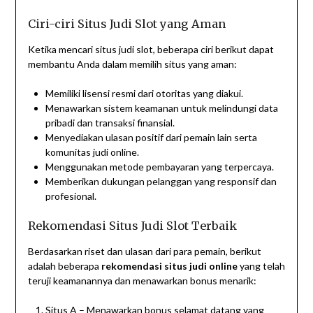
Ciri-ciri Situs Judi Slot yang Aman
Ketika mencari situs judi slot, beberapa ciri berikut dapat
membantu Anda dalam memilih situs yang aman:
Memiliki lisensi resmi dari otoritas yang diakui.
Menawarkan sistem keamanan untuk melindungi data
pribadi dan transaksi finansial.
Menyediakan ulasan positif dari pemain lain serta
komunitas judi online.
Menggunakan metode pembayaran yang terpercaya.
Memberikan dukungan pelanggan yang responsif dan
profesional.
Rekomendasi Situs Judi Slot Terbaik
Berdasarkan riset dan ulasan dari para pemain, berikut
adalah beberapa
rekomendasi situs judi online
yang telah
teruji keamanannya dan menawarkan bonus menarik:
Situs A – Menawarkan bonus selamat datang yang