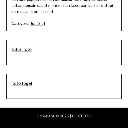
setiap pemain dapat menemukan keseruan serta strategi
baru dalam bermain slot.
Category:
Judi Slot
Situs Toto
toto togel
Copyright © 2025 |
OLXTOTO