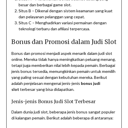
besar dan berbagai game slot.
Situs B – Dikenal dengan sistem keamanan yang kuat
dan pelayanan pelanggan yang cepat.
Situs C – Menghadirkan variasi permainan dengan
teknologi terbaru dan afiliasi terpercaya.
Bonus dan Promosi dalam Judi Slot
Bonus dan promosi menjadi aspek menarik dalam judi slot
online. Mereka tidak hanya meningkatkan peluang menang,
tetapi juga memberikan nilai lebih kepada pemain. Berbagai
jenis bonus tersedia, memungkinkan pemain untuk memilih
yang paling sesuai dengan kebutuhan mereka. Berikut
adalah penjelasan mengenai jenis-jenis
bonus judi
slot
terbesar yang bisa didapatkan.
Jenis-jenis Bonus Judi Slot Terbesar
Dalam dunia judi slot, beberapa jenis bonus sangat populer
di kalangan pemain. Berikut adalah beberapa di antaranya: