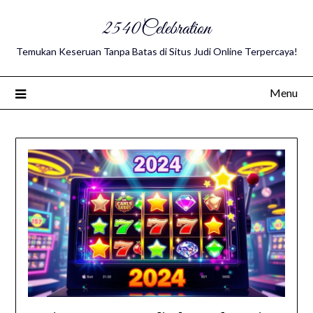
2540Celebration
Temukan Keseruan Tanpa Batas di Situs Judi Online Terpercaya!
Menu