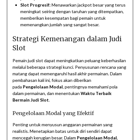
Slot Progresif:
Menawarkan jackpot besar yang terus
meningkat seiring dengan taruhan yang ditempatkan,
memberikan kesempatan bagi pemain untuk
memenangkan jumlah yang sangat besar.
Strategi Kemenangan dalam Judi
Slot
Pemain judi slot dapat meningkatkan peluang keberhasilan
melalui beberapa strategi kunci. Penyusunan rencana yang
matang dapat memengaruhi hasil akhir permainan. Dalam
pembahasan kali ini, fokus akan diberikan
pada
Pengelolaan Modal
, pentingnya memahami pola
dalam permainan, dan menentukan
Waktu Terbaik
Bermain Judi Slot
.
Pengelolaan Modal yang Efektif
Penting untuk menyusun anggaran permainan yang
realistis. Menetapkan batas untuk diri sendiri dapat
mencegah kerugian besar. Dalam
Pengelolaan Modal
,