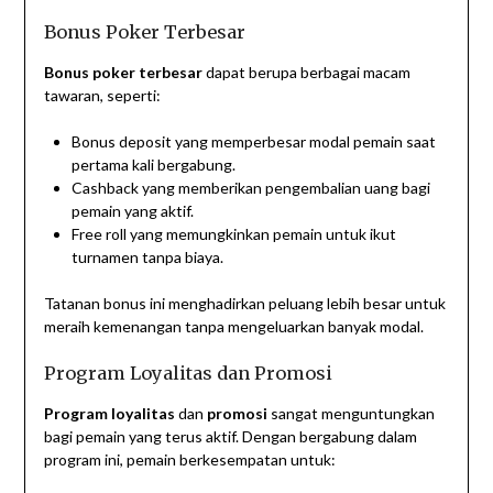
Bonus Poker Terbesar
Bonus poker terbesar
dapat berupa berbagai macam
tawaran, seperti:
Bonus deposit yang memperbesar modal pemain saat
pertama kali bergabung.
Cashback yang memberikan pengembalian uang bagi
pemain yang aktif.
Free roll yang memungkinkan pemain untuk ikut
turnamen tanpa biaya.
Tatanan bonus ini menghadirkan peluang lebih besar untuk
meraih kemenangan tanpa mengeluarkan banyak modal.
Program Loyalitas dan Promosi
Program loyalitas
dan
promosi
sangat menguntungkan
bagi pemain yang terus aktif. Dengan bergabung dalam
program ini, pemain berkesempatan untuk: