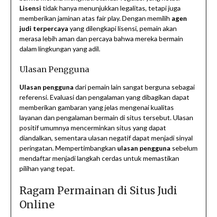
Lisensi
tidak hanya menunjukkan legalitas, tetapi juga
memberikan jaminan atas fair play. Dengan memilih
agen
judi terpercaya
yang dilengkapi lisensi, pemain akan
merasa lebih aman dan percaya bahwa mereka bermain
dalam lingkungan yang adil.
Ulasan Pengguna
Ulasan pengguna
dari pemain lain sangat berguna sebagai
referensi. Evaluasi dan pengalaman yang dibagikan dapat
memberikan gambaran yang jelas mengenai kualitas
layanan dan pengalaman bermain di situs tersebut. Ulasan
positif umumnya mencerminkan situs yang dapat
diandalkan, sementara ulasan negatif dapat menjadi sinyal
peringatan. Mempertimbangkan
ulasan pengguna
sebelum
mendaftar menjadi langkah cerdas untuk memastikan
pilihan yang tepat.
Ragam Permainan di Situs Judi
Online