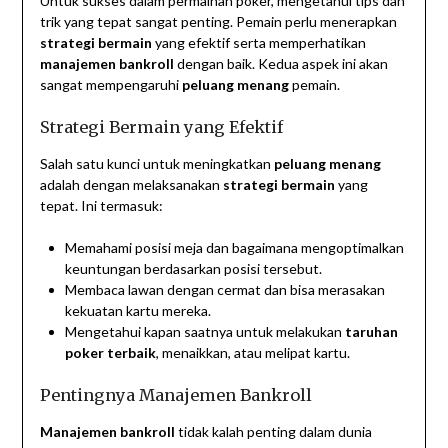
Untuk sukses dalam permainan poker, mengetahui tips dan
trik yang tepat sangat penting. Pemain perlu menerapkan
strategi bermain
yang efektif serta memperhatikan
manajemen bankroll
dengan baik. Kedua aspek ini akan
sangat mempengaruhi
peluang menang
pemain.
Strategi Bermain yang Efektif
Salah satu kunci untuk meningkatkan
peluang menang
adalah dengan melaksanakan
strategi bermain
yang
tepat. Ini termasuk:
Memahami posisi meja dan bagaimana mengoptimalkan
keuntungan berdasarkan posisi tersebut.
Membaca lawan dengan cermat dan bisa merasakan
kekuatan kartu mereka.
Mengetahui kapan saatnya untuk melakukan
taruhan
poker terbaik
, menaikkan, atau melipat kartu.
Pentingnya Manajemen Bankroll
Manajemen bankroll
tidak kalah penting dalam dunia