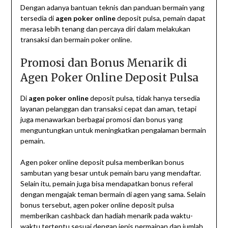
Dengan adanya bantuan teknis dan panduan bermain yang
tersedia di
agen poker online
deposit pulsa, pemain dapat
merasa lebih tenang dan percaya diri dalam melakukan
transaksi dan bermain poker online.
Promosi dan Bonus Menarik di
Agen Poker Online Deposit Pulsa
Di
agen poker online
deposit pulsa, tidak hanya tersedia
layanan pelanggan dan transaksi cepat dan aman, tetapi
juga menawarkan berbagai promosi dan bonus yang
menguntungkan untuk meningkatkan pengalaman bermain
pemain.
Agen poker online deposit pulsa memberikan bonus
sambutan yang besar untuk pemain baru yang mendaftar.
Selain itu, pemain juga bisa mendapatkan bonus referal
dengan mengajak teman bermain di agen yang sama. Selain
bonus tersebut, agen poker online deposit pulsa
memberikan cashback dan hadiah menarik pada waktu-
waktu tertentu sesuai dengan jenis permainan dan jumlah