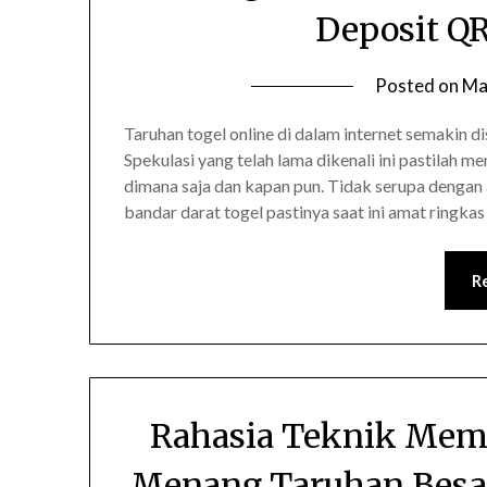
Deposit QR
Posted on
Ma
Taruhan togel online di dalam internet semakin d
Spekulasi yang telah lama dikenali ini pastilah 
dimana saja dan kapan pun. Tidak serupa dengan 
bandar darat togel pastinya saat ini amat ringkas
R
Rahasia Teknik Mem
Menang Taruhan Besar