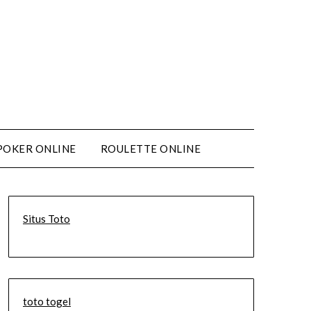
POKER ONLINE
ROULETTE ONLINE
Situs Toto
toto togel