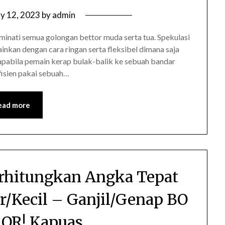
y 12, 2023
by
admin
iminati semua golongan bettor muda serta tua. Spekulasi
ainkan dengan cara ringan serta fleksibel dimana saja
 apabila pemain kerap bulak-balik ke sebuah bandar
fisien pakai sebuah…
ead more
rhitungkan Angka Tepat
/Kecil – Ganjil/Genap BO
 QR! Kapuas