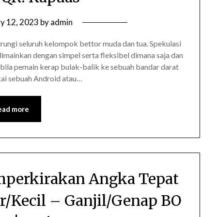
y 12, 2023
by
admin
drungi seluruh kelompok bettor muda dan tua. Spekulasi
dimainkan dengan simpel serta fleksibel dimana saja dan
bila pemain kerap bulak-balik ke sebuah bandar darat
akai sebuah Android atau…
ead more
perkirakan Angka Tepat
/Kecil – Ganjil/Genap BO