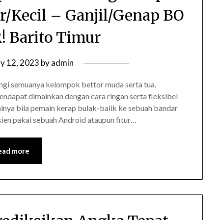
/Kecil – Ganjil/Genap BO
! Barito Timur
y 12, 2023
by
admin
angi semuanya kelompok bettor muda serta tua.
 mendapat dimainkan dengan cara ringan serta fleksibel
lnya bila pemain kerap bulak-balik ke sebuah bandar
isien pakai sebuah Android ataupun fitur…
ead more