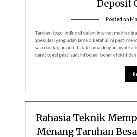
Deposit 
Posted on
Ma
Taruhan togel online di dalam internet makin dig
Spekulasi yang udah lama diketahui ini pasti m
saja dan kapan pun. Tidak sama dengan awal kal
darat togel pasti saat ini benar-benar efektif dan
R
Rahasia Teknik Memp
Menang Taruhan Besar