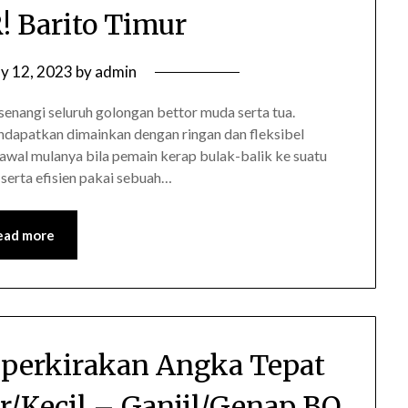
! Barito Timur
y 12, 2023
by
admin
isenangi seluruh golongan bettor muda serta tua.
mendapatkan dimainkan dengan ringan dan fleksibel
awal mulanya bila pemain kerap bulak-balik ke suatu
 serta efisien pakai sebuah…
ead more
perkirakan Angka Tepat
/Kecil – Ganjil/Genap BO