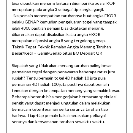
bisa dipastikan menang lantaran dijumpai jika posisi KOP
merupakan pada angka 3 sebagai tipe angka ganjil.
Jika pemain menempatkan taruhannya buat angka EKOR
selaku GENAP kemudian pengeluaran togel yang tampak
ialah 4308 pastilah pemain bisa dikatakan menang,
dikarenakan dapat disaksikan kalau angka EKOR
merupakan di posisi angka 8 yang tergolong genap.
Teknik Tepat Teknik Ramalan Angka Menang Taruhan
Besar/Kecil – Ganjil/Genap Situs BO Deposit QR
Siapakah yang tidak akan menang taruhan paling besar
permainan togel dengan penawaran beberapa ratus juta
rupiah? Tentu bermain togel 4D hadiah 10 juta pula
permainan 4D hadiah 100 juta pastinya dapat pemain
temukan dengan kesempatan menang yang semakin besar.
Beberapa betaruh bisa mengerjakan bermacam spekulasi
sengit yang dapat menjadi unggulan dalam melakukan
bermacam ketenteraman serta serunya taruhan tiap
harinya. Tiap-tiap pemain bakal merasakan pelbagai
serunya dan kenyamanan taruhan sewaktu-waktu.