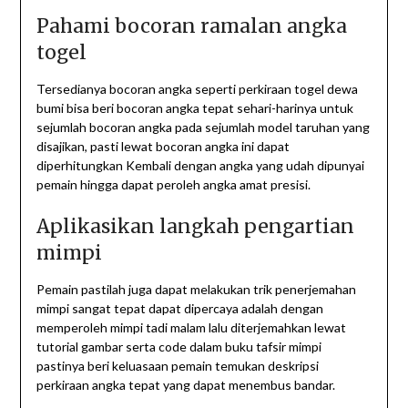
Pahami bocoran ramalan angka
togel
Tersedianya bocoran angka seperti perkiraan togel dewa
bumi bisa beri bocoran angka tepat sehari-harinya untuk
sejumlah bocoran angka pada sejumlah model taruhan yang
disajikan, pasti lewat bocoran angka ini dapat
diperhitungkan Kembali dengan angka yang udah dipunyai
pemain hingga dapat peroleh angka amat presisi.
Aplikasikan langkah pengartian
mimpi
Pemain pastilah juga dapat melakukan trik penerjemahan
mimpi sangat tepat dapat dipercaya adalah dengan
memperoleh mimpi tadi malam lalu diterjemahkan lewat
tutorial gambar serta code dalam buku tafsir mimpi
pastinya beri keluasaan pemain temukan deskripsi
perkiraan angka tepat yang dapat menembus bandar.