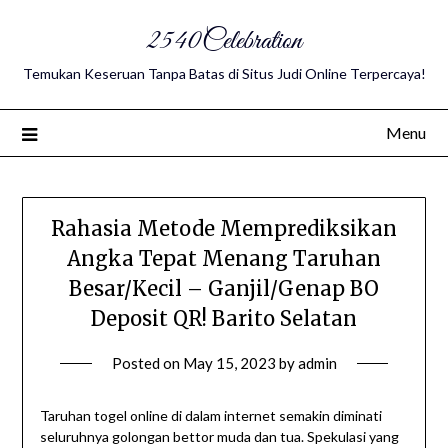
2540Celebration
Temukan Keseruan Tanpa Batas di Situs Judi Online Terpercaya!
Menu
Rahasia Metode Memprediksikan
Angka Tepat Menang Taruhan
Besar/Kecil – Ganjil/Genap BO
Deposit QR! Barito Selatan
Posted on
May 15, 2023
by
admin
Taruhan togel online di dalam internet semakin diminati
seluruhnya golongan bettor muda dan tua. Spekulasi yang