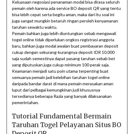
Keluasaan negosiasi penanaman modal bisa dirasa seluruh
pemain oleh karena ada service BO deposit QR yang tentu
bisa lebih cepat serta begitu aman, maka dari itu soal ini
juga sangat mungkin betaruh ringan peroleh kenyamanan
taruhan sewaktu waktu.
Pemain bahkan juga lebih diuntungkan sebab mengawali
togel online tidak diperlukan ongkos registrasi anggota
baru, bahkan juga modal awalan buat pembayaran deposit
cukup dengan sekurang-kurangnya deposit IDR 10.000
saja sudah semestinya dapat pasang taruhan sebab bet
yang diputuskan juga cukup minimum 100 perak saja.
Keamanan menjadi satu poin utama terpenting buat
semuanya pemain jadi kelebihan taruhan togel online
daripada bandar darat di mana pemain merasakan aman
luput dari pelbagai kemungkinan judi khususnya
tersedianya beberapa Razia yang banyak dilaksanakan
pemerintahan.
Tutorial Fundamental Bermain
Taruhan Togel Pelayanan Situs BO
Deposit QR