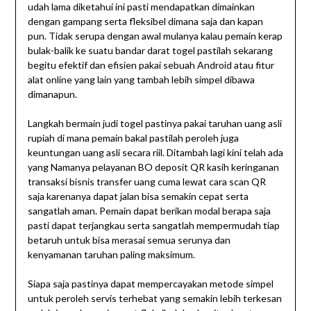
udah lama diketahui ini pasti mendapatkan dimainkan
dengan gampang serta fleksibel dimana saja dan kapan
pun. Tidak serupa dengan awal mulanya kalau pemain kerap
bulak-balik ke suatu bandar darat togel pastilah sekarang
begitu efektif dan efisien pakai sebuah Android atau fitur
alat online yang lain yang tambah lebih simpel dibawa
dimanapun.
Langkah bermain judi togel pastinya pakai taruhan uang asli
rupiah di mana pemain bakal pastilah peroleh juga
keuntungan uang asli secara riil. Ditambah lagi kini telah ada
yang Namanya pelayanan BO deposit QR kasih keringanan
transaksi bisnis transfer uang cuma lewat cara scan QR
saja karenanya dapat jalan bisa semakin cepat serta
sangatlah aman. Pemain dapat berikan modal berapa saja
pasti dapat terjangkau serta sangatlah mempermudah tiap
betaruh untuk bisa merasai semua serunya dan
kenyamanan taruhan paling maksimum.
Siapa saja pastinya dapat mempercayakan metode simpel
untuk peroleh servis terhebat yang semakin lebih terkesan