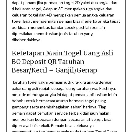
dapat pahami jika permainan togel 2D yakni dua angka dari
4 keluaran togel, Adapun 3D merupakan tiga angka dari
keluaran togel dan 4D merupakan semua angka keluaran
togel. Buat memperingan pemain bisa menerka angka tepat
perkiraan menembus bandar cocok pastilah pemain
dipersilakan memutuskan jenis taruhan yang
dikehendakinya.
Ketetapan Main Togel Uang Asli
BO Deposit QR Taruhan
Besar/Kecil – Ganjil/Genap
Taruhan togel yakni bermain judi kira-kira angka dengan
pakai uang asli rupiah sebagai uang taruhannya. Pastinya,
metode menduga angka ini dapat pemain aplikasikan lebih
heboh untuk bermacam aturan bermain togel paling
gampang serta membahagiakan sehari-harinya. Tiap
pemain dapat temukan service terbaik dan jauh makin
memberikan kepuasan dengan secara amat sengit bisa
dipercaya baik sekali. Pemain bisa selekasnya
menempatkan taruhannya main pada taruhan Togel Dasar