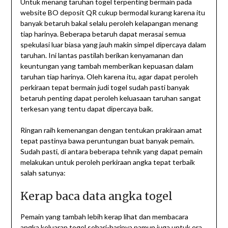
Untuk menang taruhan togel terpenting bermain pada
website BO deposit QR cukup bermodal kurang karena itu
banyak betaruh bakal selalu peroleh kelapangan menang
tiap harinya. Beberapa betaruh dapat merasai semua
spekulasi luar biasa yang jauh makin simpel dipercaya dalam
taruhan. Ini lantas pastilah berikan kenyamanan dan
keuntungan yang tambah memberikan kepuasan dalam
taruhan tiap harinya. Oleh karena itu, agar dapat peroleh
perkiraan tepat bermain judi togel sudah pasti banyak
betaruh penting dapat peroleh keluasaan taruhan sangat
terkesan yang tentu dapat dipercaya baik.
Ringan raih kemenangan dengan tentukan prakiraan amat
tepat pastinya bawa peruntungan buat banyak pemain.
Sudah pasti, di antara beberapa tehnik yang dapat pemain
melakukan untuk peroleh perkiraan angka tepat terbaik
salah satunya:
Kerap baca data angka togel
Pemain yang tambah lebih kerap lihat dan membacara
angka keluaran togel sehari-harinya namun juga untuk era