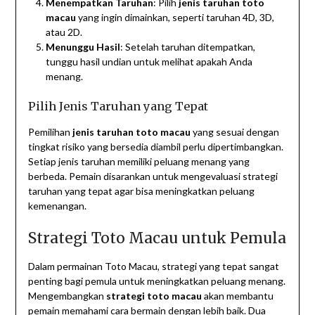
Menempatkan Taruhan
: Pilih
jenis taruhan toto
macau
yang ingin dimainkan, seperti taruhan 4D, 3D,
atau 2D.
Menunggu Hasil
: Setelah taruhan ditempatkan,
tunggu hasil undian untuk melihat apakah Anda
menang.
Pilih Jenis Taruhan yang Tepat
Pemilihan
jenis taruhan toto macau
yang sesuai dengan
tingkat risiko yang bersedia diambil perlu dipertimbangkan.
Setiap jenis taruhan memiliki peluang menang yang
berbeda. Pemain disarankan untuk mengevaluasi strategi
taruhan yang tepat agar bisa meningkatkan peluang
kemenangan.
Strategi Toto Macau untuk Pemula
Dalam permainan Toto Macau, strategi yang tepat sangat
penting bagi pemula untuk meningkatkan peluang menang.
Mengembangkan
strategi toto macau
akan membantu
pemain memahami cara bermain dengan lebih baik. Dua