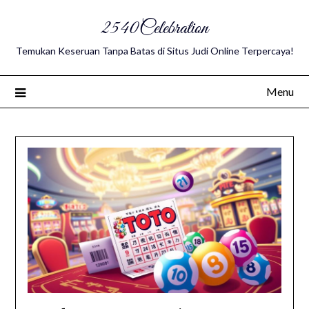
2540Celebration
Temukan Keseruan Tanpa Batas di Situs Judi Online Terpercaya!
Menu