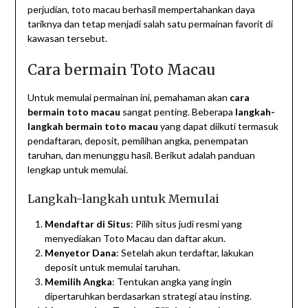
perjudian, toto macau berhasil mempertahankan daya
tariknya dan tetap menjadi salah satu permainan favorit di
kawasan tersebut.
Cara bermain Toto Macau
Untuk memulai permainan ini, pemahaman akan
cara
bermain toto macau
sangat penting. Beberapa
langkah-
langkah bermain toto macau
yang dapat diikuti termasuk
pendaftaran, deposit, pemilihan angka, penempatan
taruhan, dan menunggu hasil. Berikut adalah panduan
lengkap untuk memulai.
Langkah-langkah untuk Memulai
Mendaftar di Situs
: Pilih situs judi resmi yang
menyediakan Toto Macau dan daftar akun.
Menyetor Dana
: Setelah akun terdaftar, lakukan
deposit untuk memulai taruhan.
Memilih Angka
: Tentukan angka yang ingin
dipertaruhkan berdasarkan strategi atau insting.