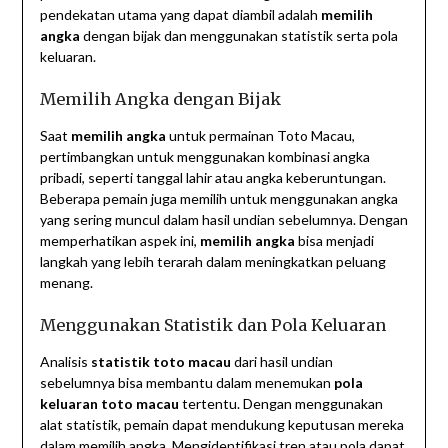
pendekatan utama yang dapat diambil adalah
memilih
angka
dengan bijak dan menggunakan statistik serta pola
keluaran.
Memilih Angka dengan Bijak
Saat
memilih angka
untuk permainan Toto Macau,
pertimbangkan untuk menggunakan kombinasi angka
pribadi, seperti tanggal lahir atau angka keberuntungan.
Beberapa pemain juga memilih untuk menggunakan angka
yang sering muncul dalam hasil undian sebelumnya. Dengan
memperhatikan aspek ini,
memilih angka
bisa menjadi
langkah yang lebih terarah dalam meningkatkan peluang
menang.
Menggunakan Statistik dan Pola Keluaran
Analisis
statistik toto macau
dari hasil undian
sebelumnya bisa membantu dalam menemukan
pola
keluaran toto macau
tertentu. Dengan menggunakan
alat statistik, pemain dapat mendukung keputusan mereka
dalam memilih angka. Mengidentifikasi tren atau pola dapat