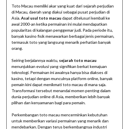
Toto Macau memiliki akar yang kuat dari sejarah perjudian
di Macau, daerah yang diakui sebagai pusat perjudian di
Asia.
Asal usul toto macau
dapat ditelusuri kembali ke
awal 2000-an ketika permainan ini mulai mendapatkan
popularitas di kalangan penggemar judi. Pada periode itu,
banyak kasino fisik menawarkan berbagai jenis permainan,
termasuk toto yang langsung menarik perhatian banyak
orang.
Seiring berjalannya waktu,
sejarah toto macau
menunjukkan evolusi yang signifikan berkat kemajuan
teknologi. Permainan ini awalnya hanya bisa diakses di
kasino, tetapi dengan munculnya platform online, banyak
pemain kini dapat menikmati toto macau di mana saja.
Transformasi tersebut menandai momen penting dalam
dunia perjudian online di Asia, memberikan lebih banyak
pilihan dan kenyamanan bagi para pemain.
Perkembangan toto macau mencerminkan kebutuhan
untuk memberikan variasi permainan yang menarik dan
mendebarkan. Dengan terus berkembangnya industri