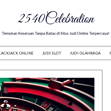
2540Celebration
Temukan Keseruan Tanpa Batas di Situs Judi Online Terpercaya!
LACKJACK ONLINE
JUDI SLOT
JUDI OLAHRAGA