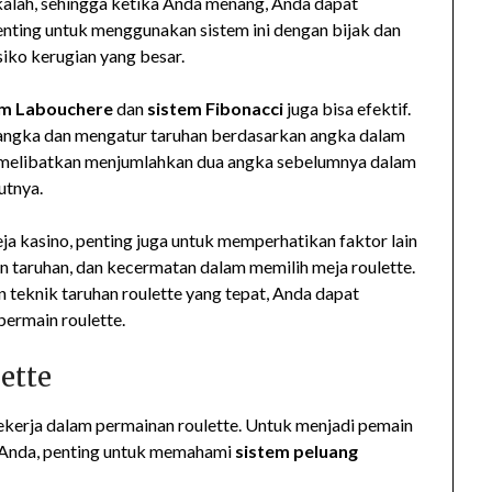
alah, sehingga ketika Anda menang, Anda dapat
ting untuk menggunakan sistem ini dengan bijak dan
siko kerugian yang besar.
em Labouchere
dan
sistem Fibonacci
juga bisa efektif.
angka dan mengatur taruhan berdasarkan angka dalam
ci melibatkan menjumlahkan dua angka sebelumnya dalam
utnya.
 kasino, penting juga untuk memperhatikan faktor lain
n taruhan, dan kecermatan dalam memilih meja roulette.
 teknik taruhan roulette yang tepat, Anda dapat
ermain roulette.
ette
kerja dalam permainan roulette. Untuk menjadi pemain
 Anda, penting untuk memahami
sistem peluang