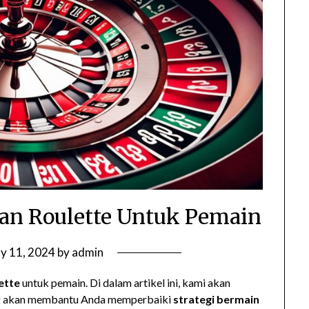
an Roulette Untuk Pemain
y 11, 2024
by
admin
ette
untuk pemain. Di dalam artikel ini, kami akan
ng akan membantu Anda memperbaiki
strategi bermain