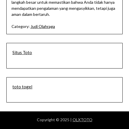
langkah besar untuk memastikan bahwa Anda tidak hanya
mendapatkan pengalaman yang mengasyikkan, tetapi juga
aman dalam bertaruh.
Category:
Judi Olahraga
Situs Toto
toto togel
Copyright © 2025 |
OLXTOTO