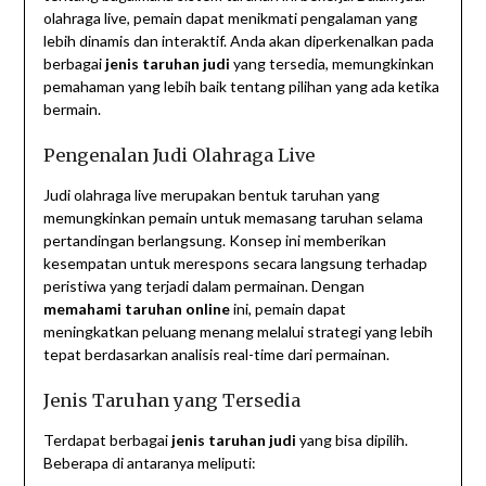
olahraga live, pemain dapat menikmati pengalaman yang
lebih dinamis dan interaktif. Anda akan diperkenalkan pada
berbagai
jenis taruhan judi
yang tersedia, memungkinkan
pemahaman yang lebih baik tentang pilihan yang ada ketika
bermain.
Pengenalan Judi Olahraga Live
Judi olahraga live merupakan bentuk taruhan yang
memungkinkan pemain untuk memasang taruhan selama
pertandingan berlangsung. Konsep ini memberikan
kesempatan untuk merespons secara langsung terhadap
peristiwa yang terjadi dalam permainan. Dengan
memahami taruhan online
ini, pemain dapat
meningkatkan peluang menang melalui strategi yang lebih
tepat berdasarkan analisis real-time dari permainan.
Jenis Taruhan yang Tersedia
Terdapat berbagai
jenis taruhan judi
yang bisa dipilih.
Beberapa di antaranya meliputi: