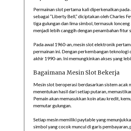
Permainan slot pertama kali diperkenalkan pada 
sebagai “Liberty Bell,” diciptakan oleh Charles F
tiga gulungan dan lima simbol, termasuk lonceng
menjadi lebih canggih dengan penambahan fitur 
Pada awal 1960-an, mesin slot elektronik perta
permainan ini. Dengan perkembangan teknologi di
akhir 1990-an. Ini memungkinkan akses yang lebih
Bagaimana Mesin Slot Bekerja
Mesin slot beroperasi berdasarkan sistem ac
menentukan hasil dari setiap putaran, memastika
Pemain akan memasukkan koin atau kredit, kemu
memutar gulungan.
Setiap mesin memiliki paytable yang menunjukka
simbol yang cocok muncul di garis pembayaran, 