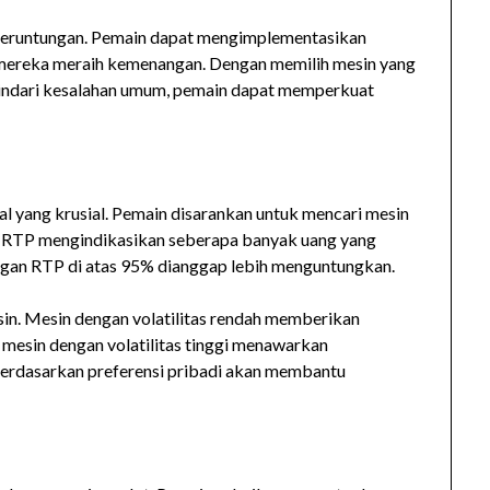
eberuntungan. Pemain dapat mengimplementasikan
 mereka meraih kemenangan. Dengan memilih mesin yang
hindari kesalahan umum, pemain dapat memperkuat
al yang krusial. Pemain disarankan untuk mencari mesin
i. RTP mengindikasikan seberapa banyak uang yang
gan RTP di atas 95% dianggap lebih menguntungkan.
esin. Mesin dengan volatilitas rendah memberikan
, mesin dengan volatilitas tinggi menawarkan
berdasarkan preferensi pribadi akan membantu