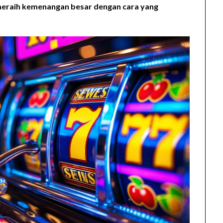
meraih kemenangan besar dengan cara yang