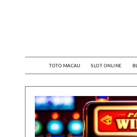
TOTO MACAU
SLOT ONLINE
B