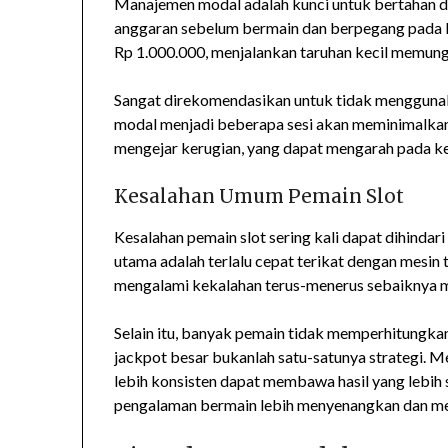
Manajemen modal adalah kunci untuk bertahan d
anggaran sebelum bermain dan berpegang pada ba
Rp 1.000.000, menjalankan taruhan kecil memung
Sangat direkomendasikan untuk tidak menggunak
modal menjadi beberapa sesi akan meminimalkan r
mengejar kerugian, yang dapat mengarah pada k
Kesalahan Umum Pemain Slot
Kesalahan pemain slot sering kali dapat dihindar
utama adalah terlalu cepat terikat dengan mesin
mengalami kekalahan terus-menerus sebaiknya m
Selain itu, banyak pemain tidak memperhitungka
jackpot besar bukanlah satu-satunya strategi. M
lebih konsisten dapat membawa hasil yang lebih 
pengalaman bermain lebih menyenangkan dan m