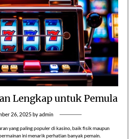
uan Lengkap untuk Pemula
ber 26, 2025
by
admin
an yang paling populer di kasino, baik fisik maupun
 permainan ini menarik perhatian banyak pemain.