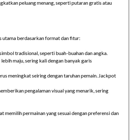
gkatkan peluang menang, seperti putaran gratis atau
s utama berdasarkan format dan fitur:
simbol tradisional, seperti buah-buahan dan angka.
 lebih maju, sering kali dengan banyak garis
rus meningkat seiring dengan taruhan pemain. Jackpot
emberikan pengalaman visual yang menarik, sering
at memilih permainan yang sesuai dengan preferensi dan