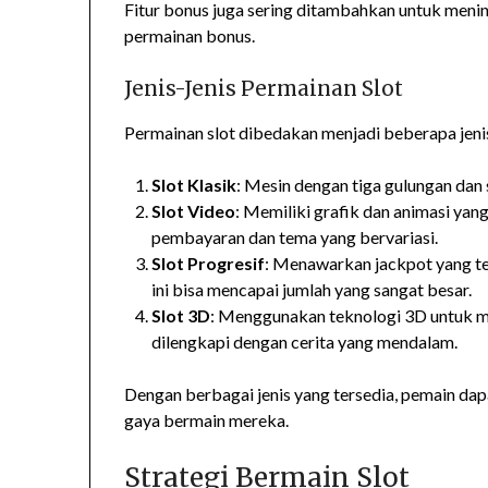
Fitur bonus juga sering ditambahkan untuk menin
permainan bonus.
Jenis-Jenis Permainan Slot
Permainan slot dibedakan menjadi beberapa jeni
Slot Klasik
: Mesin dengan tiga gulungan dan 
Slot Video
: Memiliki grafik dan animasi yang
pembayaran dan tema yang bervariasi.
Slot Progresif
: Menawarkan jackpot yang te
ini bisa mencapai jumlah yang sangat besar.
Slot 3D
: Menggunakan teknologi 3D untuk m
dilengkapi dengan cerita yang mendalam.
Dengan berbagai jenis yang tersedia, pemain dap
gaya bermain mereka.
Strategi Bermain Slot