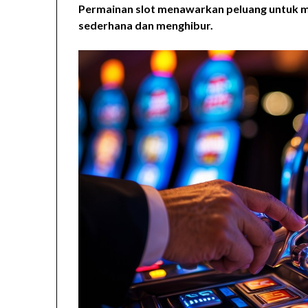
Permainan slot menawarkan peluang untuk 
sederhana dan menghibur.