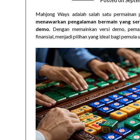
Posted on
Septe
Mahjong Ways adalah salah satu permainan p
menawarkan pengalaman bermain yang seru
demo.
Dengan memainkan versi demo, pemain
finansial, menjadi pilihan yang ideal bagi pemul