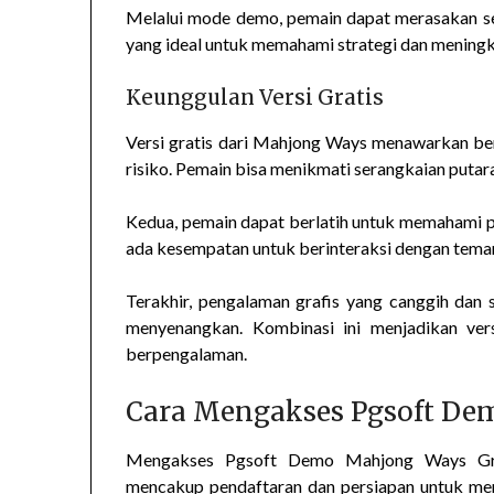
Melalui mode demo, pemain dapat merasakan sen
yang ideal untuk memahami strategi dan meningk
Keunggulan Versi Gratis
Versi gratis dari Mahjong Ways menawarkan be
risiko. Pemain bisa menikmati serangkaian putar
Kedua, pemain dapat berlatih untuk memahami po
ada kesempatan untuk berinteraksi dengan tem
Terakhir, pengalaman grafis yang canggih dan 
menyenangkan. Kombinasi ini menjadikan ver
berpengalaman.
Cara Mengakses Pgsoft De
Mengakses Pgsoft Demo Mahjong Ways Grat
mencakup pendaftaran dan persiapan untuk memu