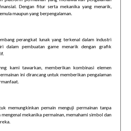
inansial. Dengan fitur serta mekanika yang menarik,
 pemula maupun yang berpengalaman.
embang perangkat lunak yang terkenal dalam industri
iri dalam pembuatan game menarik dengan grafik
f.
nng kami tawarkan, memberikan kombinasi elemen
Permainan ini dirancang untuk memberikan pengalaman
ermanfaat.
uk memungkinkan pemain menguji permainan tanpa
sa mengenal mekanika permainan, memahami simbol dan
reka.