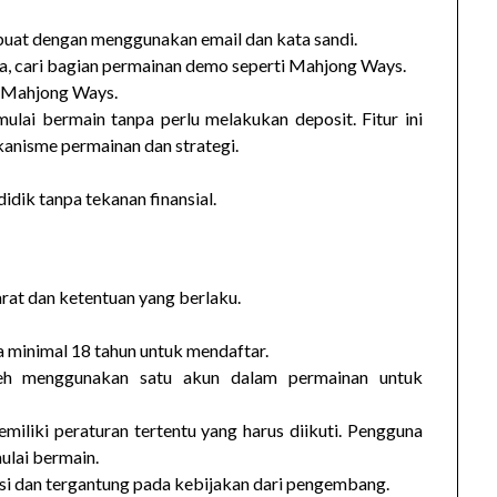
ibuat dengan menggunakan email dan kata sandi.
ma, cari bagian permainan demo seperti Mahjong Ways.
k Mahjong Ways.
ulai bermain tanpa perlu melakukan deposit. Fitur ini
isme permainan dan strategi.
ik tanpa tekanan finansial.
at dan ketentuan yang berlaku.
a minimal 18 tahun untuk mendaftar.
eh menggunakan satu akun dalam permainan untuk
miliki peraturan tertentu yang harus diikuti. Pengguna
ulai bermain.
si dan tergantung pada kebijakan dari pengembang.