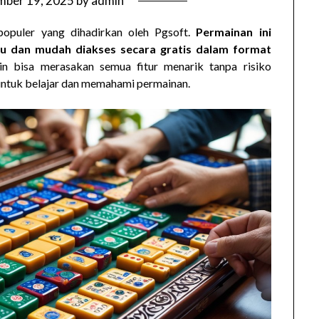
mber 19, 2025
by
admin
opuler yang dihadirkan oleh Pgsoft.
Permainan ini
 dan mudah diakses secara gratis dalam format
 bisa merasakan semua fitur menarik tanpa risiko
a untuk belajar dan memahami permainan.