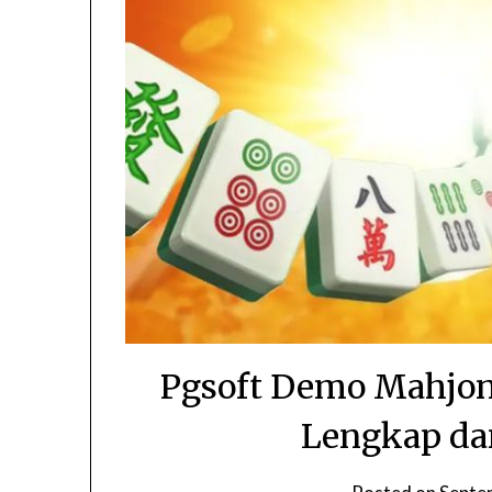
Pgsoft Demo Mahjon
Lengkap da