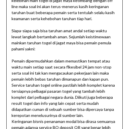
kelebihan main togel di jagat maya ketimbang dengan off
line maka soal ini akan terus-menerus kasih keringanan
taruhan buat beberapa pemain serta tentulah selalu kasih
keamanan serta kehebohan taruhan tiap hari.
Siapa-siapa saja bisa taruhan amat andal setiap waktu
lewat langkah bertambah aman. Sejumlah keistimewaan
mainkan taruhan togel di jagat maya bisa pemain pemula
pahami yakni:
Pemain dipermudahkan dalam memastikan tempat atau
waktu main setiap saat secara flkesibel 24 jam non-stop
serta soal ini tak kan mengacaukan pekerjaan lain maka
pemain lebih bebas taruhan dimanapun dan kapan pun.
Service taruhan togel online pastilah lebih komplet karena
tersiapnya pelbagai pasaran togel yang tambah lebih
komplet dari pelbagai negara dunia. Diikuti juga beberapa
result togel dan info yang lain cepat serta mudah
didapatkan cuman di sebuah sumber bisa dipercaya tanpa
kerepotan menelusurinya di sumber lain.
Keringanan bisnis penanaman modal bisa dirasa semuanya
pemain adanya service BO deposit QR yang benar lebih