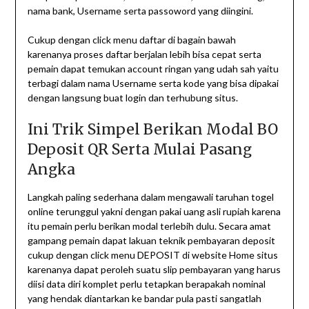
nama bank, Username serta passoword yang diingini.
Cukup dengan click menu daftar di bagain bawah
karenanya proses daftar berjalan lebih bisa cepat serta
pemain dapat temukan account ringan yang udah sah yaitu
terbagi dalam nama Username serta kode yang bisa dipakai
dengan langsung buat login dan terhubung situs.
Ini Trik Simpel Berikan Modal BO
Deposit QR Serta Mulai Pasang
Angka
Langkah paling sederhana dalam mengawali taruhan togel
online terunggul yakni dengan pakai uang asli rupiah karena
itu pemain perlu berikan modal terlebih dulu. Secara amat
gampang pemain dapat lakuan teknik pembayaran deposit
cukup dengan click menu DEPOSIT di website Home situs
karenanya dapat peroleh suatu slip pembayaran yang harus
diisi data diri komplet perlu tetapkan berapakah nominal
yang hendak diantarkan ke bandar pula pasti sangatlah