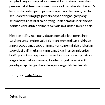
simple. Hanya cukup lekas memastikan sistem bayar dan
pemain bakal temukan nomor maksud transfer dari faksi CS
karena itu sudah pasti pemain dapat kirimkan uang serta
sesudah terkirim juga pemain dapat dengan gampang
selekasnya lihat nilai saldo yang udah semakin bertambah
dengan cara utuh dengan tidak ada potongan berapa saja.
Metode paling gampang dalam menjalankan permainan
taruhan togel online yakni dengan memastikan prakiraan
angka tepat amat tepat hingga tentu pemain bisa lakukan
spekulasi paling utama yang dapat kasih untung begitu
berlimpah di setiap penempatan. Dengan punyai prakiraan
angka tepat lekas menangi taruhan togel besar/kecil –
ganjil/genap dengan keuntungan sangatlah berlimpah.
Category:
Toto Macau
Situs Toto