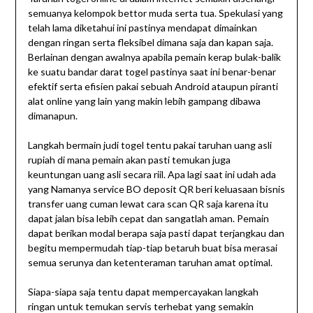
semuanya kelompok bettor muda serta tua. Spekulasi yang
telah lama diketahui ini pastinya mendapat dimainkan
dengan ringan serta fleksibel dimana saja dan kapan saja.
Berlainan dengan awalnya apabila pemain kerap bulak-balik
ke suatu bandar darat togel pastinya saat ini benar-benar
efektif serta efisien pakai sebuah Android ataupun piranti
alat online yang lain yang makin lebih gampang dibawa
dimanapun.
Langkah bermain judi togel tentu pakai taruhan uang asli
rupiah di mana pemain akan pasti temukan juga
keuntungan uang asli secara riil. Apa lagi saat ini udah ada
yang Namanya service BO deposit QR beri keluasaan bisnis
transfer uang cuman lewat cara scan QR saja karena itu
dapat jalan bisa lebih cepat dan sangatlah aman. Pemain
dapat berikan modal berapa saja pasti dapat terjangkau dan
begitu mempermudah tiap-tiap betaruh buat bisa merasai
semua serunya dan ketenteraman taruhan amat optimal.
Siapa-siapa saja tentu dapat mempercayakan langkah
ringan untuk temukan servis terhebat yang semakin