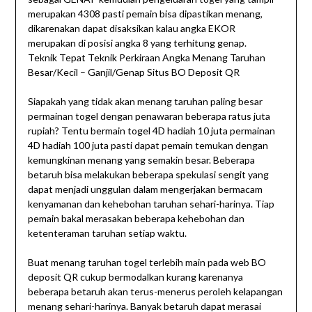
merupakan 4308 pasti pemain bisa dipastikan menang,
dikarenakan dapat disaksikan kalau angka EKOR
merupakan di posisi angka 8 yang terhitung genap.
Teknik Tepat Teknik Perkiraan Angka Menang Taruhan
Besar/Kecil – Ganjil/Genap Situs BO Deposit QR
Siapakah yang tidak akan menang taruhan paling besar
permainan togel dengan penawaran beberapa ratus juta
rupiah? Tentu bermain togel 4D hadiah 10 juta permainan
4D hadiah 100 juta pasti dapat pemain temukan dengan
kemungkinan menang yang semakin besar. Beberapa
betaruh bisa melakukan beberapa spekulasi sengit yang
dapat menjadi unggulan dalam mengerjakan bermacam
kenyamanan dan kehebohan taruhan sehari-harinya. Tiap
pemain bakal merasakan beberapa kehebohan dan
ketenteraman taruhan setiap waktu.
Buat menang taruhan togel terlebih main pada web BO
deposit QR cukup bermodalkan kurang karenanya
beberapa betaruh akan terus-menerus peroleh kelapangan
menang sehari-harinya. Banyak betaruh dapat merasai