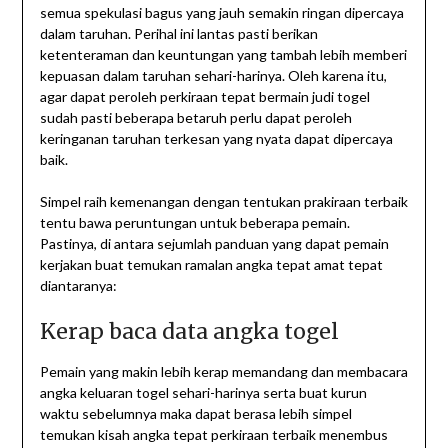
semua spekulasi bagus yang jauh semakin ringan dipercaya
dalam taruhan. Perihal ini lantas pasti berikan
ketenteraman dan keuntungan yang tambah lebih memberi
kepuasan dalam taruhan sehari-harinya. Oleh karena itu,
agar dapat peroleh perkiraan tepat bermain judi togel
sudah pasti beberapa betaruh perlu dapat peroleh
keringanan taruhan terkesan yang nyata dapat dipercaya
baik.
Simpel raih kemenangan dengan tentukan prakiraan terbaik
tentu bawa peruntungan untuk beberapa pemain.
Pastinya, di antara sejumlah panduan yang dapat pemain
kerjakan buat temukan ramalan angka tepat amat tepat
diantaranya:
Kerap baca data angka togel
Pemain yang makin lebih kerap memandang dan membacara
angka keluaran togel sehari-harinya serta buat kurun
waktu sebelumnya maka dapat berasa lebih simpel
temukan kisah angka tepat perkiraan terbaik menembus