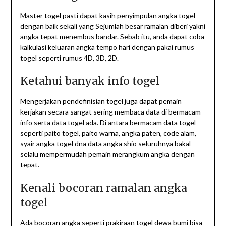
Master togel pasti dapat kasih penyimpulan angka togel
dengan baik sekali yang Sejumlah besar ramalan diberi yakni
angka tepat menembus bandar. Sebab itu, anda dapat coba
kalkulasi keluaran angka tempo hari dengan pakai rumus
togel seperti rumus 4D, 3D, 2D.
Ketahui banyak info togel
Mengerjakan pendefinisian togel juga dapat pemain
kerjakan secara sangat sering membaca data di bermacam
info serta data togel ada. Di antara bermacam data togel
seperti paito togel, paito warna, angka paten, code alam,
syair angka togel dna data angka shio seluruhnya bakal
selalu mempermudah pemain merangkum angka dengan
tepat.
Kenali bocoran ramalan angka
togel
Ada bocoran angka seperti prakiraan togel dewa bumi bisa