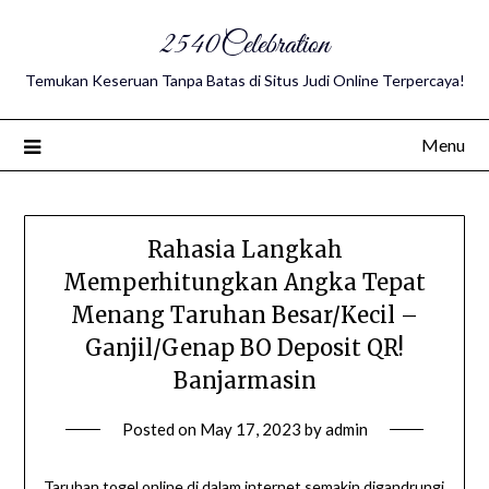
2540Celebration
Temukan Keseruan Tanpa Batas di Situs Judi Online Terpercaya!
Menu
Rahasia Langkah
Memperhitungkan Angka Tepat
Menang Taruhan Besar/Kecil –
Ganjil/Genap BO Deposit QR!
Banjarmasin
Posted on
May 17, 2023
by
admin
Taruhan togel online di dalam internet semakin digandrungi