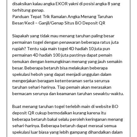
disaksikan kalau angka EKOR yakni di posisi angka 8 yang
terhitung genap.
Panduan Tepat Trik Ramalan Angka Menang Taruhan
Besar/Kecil – Ganjil/Genap Situs BO Deposit QR
Siapakah yang tidak mau menang taruhan paling besar
permainan togel dengan penawaran beberapa ratus juta
rupiah? Tentu saja main togel 4D hadiah 10 juta pun
permainan 4D hadiah 100 juta pastinya dapat pemain
temukan dengan kemungkinan menang yang jauh semakin
besar. Beberapa betaruh bisa melakukan beberapa
spekulasi heboh yang dapat menjadi unggulan dalam
mengerjakan beragam ketenteraman serta serunya
taruhan sehari-harinya. Tiap pemain akan merasakan
bermacam serunya dan keamanan taruhan sewaktu-waktu.
Buat menang taruhan togel terlebih main di website BO
deposit QR cukup bermodalkan kurang karena itu
beberapa betaruh bakal selalu peroleh keringanan menang
sehari-harinya. Beberapa betaruh dapat merasai semua
spekulasi luar biasa yang lebih gampang dihandalkan dalam