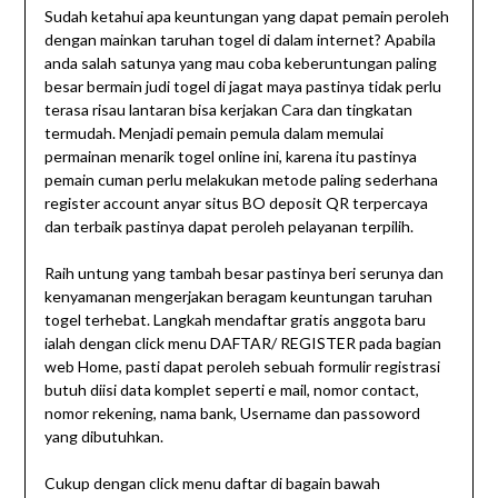
Sudah ketahui apa keuntungan yang dapat pemain peroleh
dengan mainkan taruhan togel di dalam internet? Apabila
anda salah satunya yang mau coba keberuntungan paling
besar bermain judi togel di jagat maya pastinya tidak perlu
terasa risau lantaran bisa kerjakan Cara dan tingkatan
termudah. Menjadi pemain pemula dalam memulai
permainan menarik togel online ini, karena itu pastinya
pemain cuman perlu melakukan metode paling sederhana
register account anyar situs BO deposit QR terpercaya
dan terbaik pastinya dapat peroleh pelayanan terpilih.
Raih untung yang tambah besar pastinya beri serunya dan
kenyamanan mengerjakan beragam keuntungan taruhan
togel terhebat. Langkah mendaftar gratis anggota baru
ialah dengan click menu DAFTAR/ REGISTER pada bagian
web Home, pasti dapat peroleh sebuah formulir registrasi
butuh diisi data komplet seperti e mail, nomor contact,
nomor rekening, nama bank, Username dan passoword
yang dibutuhkan.
Cukup dengan click menu daftar di bagain bawah