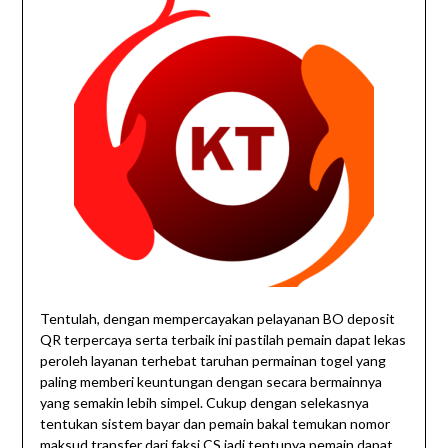
Tentulah, dengan mempercayakan pelayanan BO deposit
QR terpercaya serta terbaik ini pastilah pemain dapat lekas
peroleh layanan terhebat taruhan permainan togel yang
paling memberi keuntungan dengan secara bermainnya
yang semakin lebih simpel. Cukup dengan selekasnya
tentukan sistem bayar dan pemain bakal temukan nomor
maksud transfer dari faksi CS jadi tentunya pemain dapat