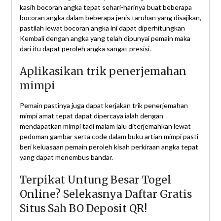
kasih bocoran angka tepat sehari-harinya buat beberapa
bocoran angka dalam beberapa jenis taruhan yang disajikan,
pastilah lewat bocoran angka ini dapat diperhitungkan
Kembali dengan angka yang telah dipunyai pemain maka
dari itu dapat peroleh angka sangat presisi.
Aplikasikan trik penerjemahan
mimpi
Pemain pastinya juga dapat kerjakan trik penerjemahan
mimpi amat tepat dapat dipercaya ialah dengan
mendapatkan mimpi tadi malam lalu diterjemahkan lewat
pedoman gambar serta code dalam buku artian mimpi pasti
beri keluasaan pemain peroleh kisah perkiraan angka tepat
yang dapat menembus bandar.
Terpikat Untung Besar Togel
Online? Selekasnya Daftar Gratis
Situs Sah BO Deposit QR!