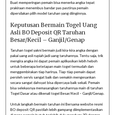
Buat memperingan pemain bisa menerka angka tepat
prakiraan menembus bandar pas pastinya pemain
dipersilakan pilih model taruhan yang diinginnya.
Keputusan Bermain Togel Uang
Asli BO Deposit QR Taruhan
Besar/Kecil – Ganjil/Genap
Taruhan togel yakni bermain judi kira-kira angka dengan
pakai uang asli rupiah jadi uang taruhannya. Tentu saja, trik
mengira angka ini dapat pemain aplikasikan lebih heboh
untuk beberapa ketetapan main togel termudah dan
menggembirakan tiap harinya. Tiap-tiap pemain dapat
peroleh servis sangat baik dan semakin mengesankan
secara sangat dahsyat bisa dipercaya baik sekali. Pemain
bisa selekasnya memasangkan taruhannya main di taruhan
Togel Dasar atau dikenali togel Besar/Kecil – Ganjil/Genap.
Untuk langkah bermain taruhan ini Bersama website resmi
BO deposit QR pastilah lebih gampang diimplementasikan
di mana pemain butuh terlebih dulu menduga 2D dengan