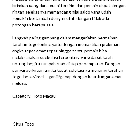
kirimkan uang dan seusai terkirim dan pemain dapat dengan
ringan selekasnya memandang nilai saldo yang udah
semakin bertambah dengan utuh dengan tidak ada
potongan berapa saja.
Langkah paling gampang dalam mengerjakan permainan
taruhan togel online yaitu dengan memastikan prakiraan
angka tepat amat tepat hingga tentu pemain bisa
melaksanakan spekulasi terpenting yang dapat kasih
untung begitu tumpah ruah di tiap penempatan. Dengan
punyai perkiraan angka tepat selekasnya menangi taruhan
togel besar/kecil – ganjil/genap dengan keuntungan amat
meluap.
Category:
Toto Macau
Situs Toto