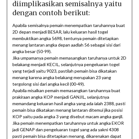
diimplikasikan semisalnya yaitu
dengan contoh berikut:
Apabila semisalnya pemain menempatkan taruhannya buat
2D depan menjadi BESAR, lalu keluaran hasil togel
membuktikan angka 5698, tentunya pemain ditetapkan
menang lantaran angka depan aadlah 56 sebagai sisi dari
angka besar (50-99).
Jika umpamanya pemain memasangkan taruhanya untuk 2D
belakang menjadi KECIL, selanjutnya pengeluaran togel
yang terjadi yaitu 9023, pastilah pemain bisa dikatakan
menang karena angka belakang merupakan 23 yang
tergolong sisi dari angka kecil (00-49).
Apabila misalkan pemain memasangkan taruhannya buat
prakiraan angka KOP menjadi GANJIL, selanjutnya
memandang keluaran hasil angka yang ada ialah 2388, pasti
pemain bisa dikatakan menang lantaran ditemui jika posisi
KOP yaitu pada angka 3 yang disebut macam angka ganjil.
Jika pemain menempatkan taruhannya untuk angka EKOR
jadi GENAP dan pengeluaran togel yang ada yakni 4308
pasti pemain bisa ditetapkan menang, dikarenakan dapat