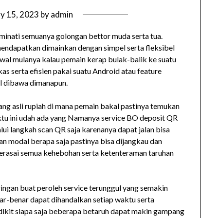
y 15, 2023
by
admin
diminati semuanya golongan bettor muda serta tua.
 mendapatkan dimainkan dengan simpel serta fleksibel
wal mulanya kalau pemain kerap bulak-balik ke suatu
as serta efisien pakai suatu Android atau feature
el dibawa dimanapun.
uang asli rupiah di mana pemain bakal pastinya temukan
waktu ini udah ada yang Namanya service BO deposit QR
lui langkah scan QR saja karenanya dapat jalan bisa
an modal berapa saja pastinya bisa dijangkau dan
merasai semua kehebohan serta ketenteraman taruhan
ringan buat peroleh service terunggul yang semakin
nar-benar dapat dihandalkan setiap waktu serta
ikit siapa saja beberapa betaruh dapat makin gampang