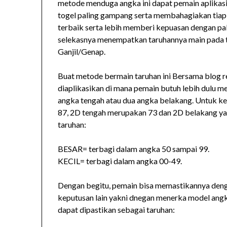
metode menduga angka ini dapat pemain aplikas
togel paling gampang serta membahagiakan tiap 
terbaik serta lebih memberi kepuasan dengan pal
selekasnya menempatkan taruhannya main pada ta
Ganjil/Genap.
Buat metode bermain taruhan ini Bersama blog 
diaplikasikan di mana pemain butuh lebih dulu m
angka tengah atau dua angka belakang. Untuk k
87, 2D tengah merupakan 73 dan 2D belakang yai
taruhan:
BESAR= terbagi dalam angka 50 sampai 99.
KECIL= terbagi dalam angka 00-49.
Dengan begitu, pemain bisa memastikannya dengan
keputusan lain yakni dnegan menerka model ang
dapat dipastikan sebagai taruhan: