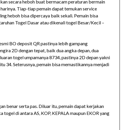
ikan secara heboh buat bermacam peraturan bermain
harinya. Tiap-tiap pemain dapat temukan service
ing heboh bisa dipercaya baik sekali. Pemain bisa
ruhan Togel Dasar atau dikenali togel Besar/Kecil –
resmi BO deposit QR pastinya lebih gampang
engira 2D dengan tepat, baik dua angka depan, dua
eluaran togel umpamanya 8734, pastinya 2D depan yakni
tu 34. Seterusnya, pemain bisa memastikannya menjadi
 benar serta pas. Diluar itu, pemain dapat kerjakan
ka togel di antara AS, KOP, KEPALA maupun EKOR yang