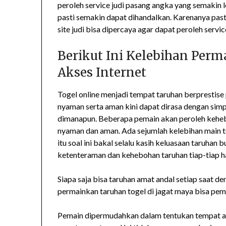
peroleh service judi pasang angka yang semakin
pasti semakin dapat dihandalkan. Karenanya pas
site judi bisa dipercaya agar dapat peroleh servic
Berikut Ini Kelebihan Per
Akses Internet
Togel online menjadi tempat taruhan berprestise 
nyaman serta aman kini dapat dirasa dengan simpe
dimanapun. Beberapa pemain akan peroleh keheb
nyaman dan aman. Ada sejumlah kelebihan main to
itu soal ini bakal selalu kasih keluasaan taruha
ketenteraman dan kehebohan taruhan tiap-tiap ha
Siapa saja bisa taruhan amat andal setiap saat 
permainkan taruhan togel di jagat maya bisa pem
Pemain dipermudahkan dalam tentukan tempat ata