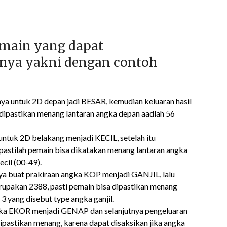
rmain yang dapat
nya yakni dengan contoh
a untuk 2D depan jadi BESAR, kemudian keluaran hasil
dipastikan menang lantaran angka depan aadlah 56
ntuk 2D belakang menjadi KECIL, setelah itu
 pastilah pemain bisa dikatakan menang lantaran angka
ecil (00-49).
 buat prakiraan angka KOP menjadi GANJIL, lalu
rupakan 2388, pasti pemain bisa dipastikan menang
 3 yang disebut type angka ganjil.
ka EKOR menjadi GENAP dan selanjutnya pengeluaran
dipastikan menang, karena dapat disaksikan jika angka