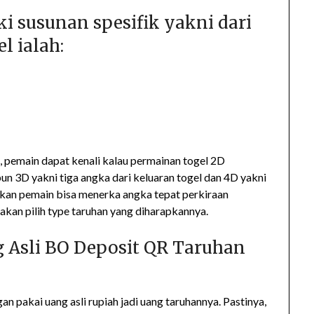
ki susunan spesifik yakni dari
l ialah:
, pemain dapat kenali kalau permainan togel 2D
un 3D yakni tiga angka dari keluaran togel dan 4D yakni
an pemain bisa menerka angka tepat perkiraan
kan pilih type taruhan yang diharapkannya.
 Asli BO Deposit QR Taruhan
an pakai uang asli rupiah jadi uang taruhannya. Pastinya,