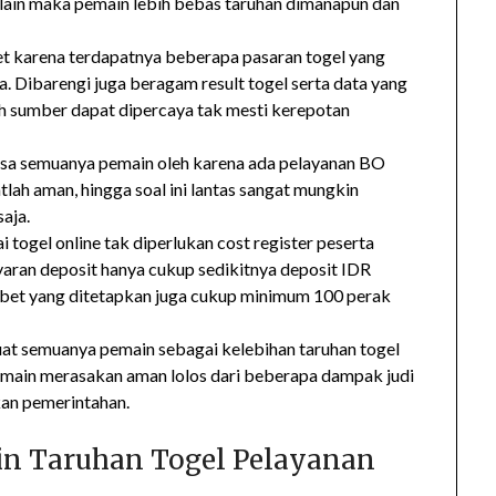
n lain maka pemain lebih bebas taruhan dimanapun dan
plet karena terdapatnya beberapa pasaran togel yang
. Dibarengi juga beragam result togel serta data yang
h sumber dapat dipercaya tak mesti kerepotan
asa semuanya pemain oleh karena ada pelayanan BO
tlah aman, hingga soal ini lantas sangat mungkin
aja.
togel online tak diperlukan cost register peserta
aran deposit hanya cukup sedikitnya deposit IDR
n bet yang ditetapkan juga cukup minimum 100 perak
at semuanya pemain sebagai kelebihan taruhan togel
emain merasakan aman lolos dari beberapa dampak judi
kan pemerintahan.
n Taruhan Togel Pelayanan