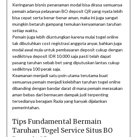
Keringanan bisnis penanaman modal bisa dirasa semuanya
pemain adanya pelayanan BO deposit QR yang nyata lebih
bisa cepat serta benar-benar aman, maka ini juga sangat
mungkin betaruh gampang temukan kenyamanan taruhan
setiap waktu.
Pemain juga lebih diuntungkan karena mulai togel online
tak dibutuhkan cost registrasi anggota anyar, bahkan juga
modal awal mula untuk pembayaran deposit cukup dengan
sedikitnya deposit IDR 10.000 saja pasti telah dapat
pasang taruhan sebab bet yang diputuskan lantas cukup
sedikitnya 100 perak saja.
Keamanan menjadi satu poin utama terutama buat
semuanya pemain menjadi kelebihan taruhan togel online
dibanding dengan bandar darat di mana pemain merasakan
aman bebas dari bermacam dampak judi terpenting
tersedianya beragam Razia yang banyak dijalankan
pemerintahan.
Tips Fundamental Bermain
Taruhan Togel Service Situs BO