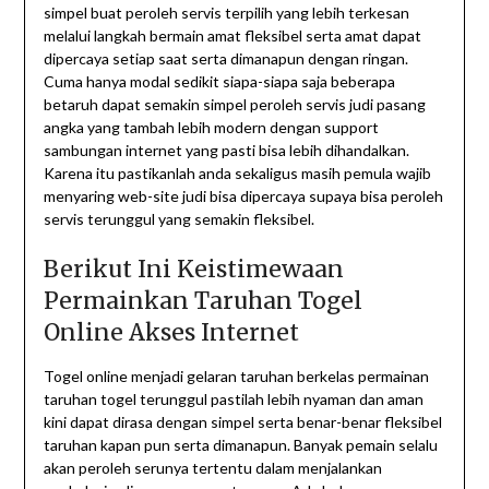
simpel buat peroleh servis terpilih yang lebih terkesan
melalui langkah bermain amat fleksibel serta amat dapat
dipercaya setiap saat serta dimanapun dengan ringan.
Cuma hanya modal sedikit siapa-siapa saja beberapa
betaruh dapat semakin simpel peroleh servis judi pasang
angka yang tambah lebih modern dengan support
sambungan internet yang pasti bisa lebih dihandalkan.
Karena itu pastikanlah anda sekaligus masih pemula wajib
menyaring web-site judi bisa dipercaya supaya bisa peroleh
servis terunggul yang semakin fleksibel.
Berikut Ini Keistimewaan
Permainkan Taruhan Togel
Online Akses Internet
Togel online menjadi gelaran taruhan berkelas permainan
taruhan togel terunggul pastilah lebih nyaman dan aman
kini dapat dirasa dengan simpel serta benar-benar fleksibel
taruhan kapan pun serta dimanapun. Banyak pemain selalu
akan peroleh serunya tertentu dalam menjalankan