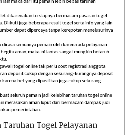
n lain maka dari itu pemain lebih bebas taruhan
plet dikarenakan tersiapnya bermacam pasaran togel
Diikuti juga beberapa result togel serta info yang lain
sumber dapat dipercaya tanpa kerepotan menelusurinya
a dirasa semuanya pemain oleh karena ada pelayanan
 begitu aman, maka ini lantas sangat mungkin betaruh
ktu.
awali togel online tak perlu cost registrasi anggota
ran deposit cukup dengan sekurang-kurangnya deposit
n karena bet yang dipastikan juga cukup sekurang-
uat seluruh pemain jadi kelebihan taruhan togel online
ain merasakan aman luput dari bermacam dampak judi
ankan pemerintahan.
n Taruhan Togel Pelayanan