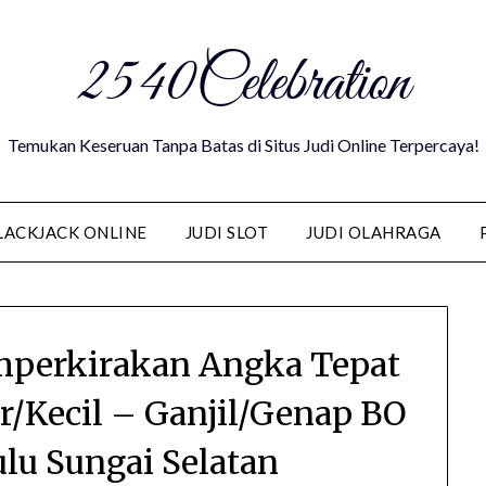
2540Celebration
Temukan Keseruan Tanpa Batas di Situs Judi Online Terpercaya!
LACKJACK ONLINE
JUDI SLOT
JUDI OLAHRAGA
perkirakan Angka Tepat
/Kecil – Ganjil/Genap BO
ulu Sungai Selatan