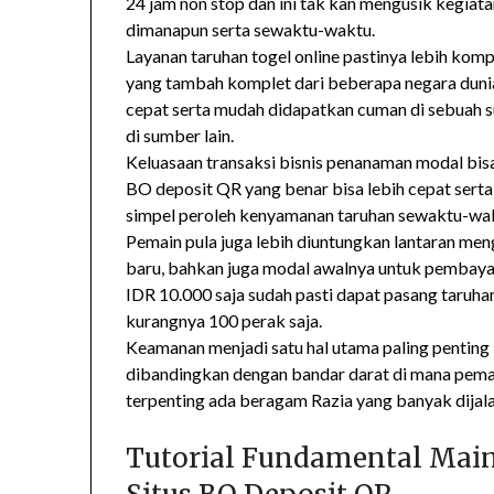
24 jam non stop dan ini tak kan mengusik kegiata
dimanapun serta sewaktu-waktu.
Layanan taruhan togel online pastinya lebih kom
yang tambah komplet dari beberapa negara dunia. 
cepat serta mudah didapatkan cuman di sebuah 
di sumber lain.
Keluasaan transaksi bisnis penanaman modal bis
BO deposit QR yang benar bisa lebih cepat serta
simpel peroleh kenyamanan taruhan sewaktu-wa
Pemain pula juga lebih diuntungkan lantaran meng
baru, bahkan juga modal awalnya untuk pembaya
IDR 10.000 saja sudah pasti dapat pasang taruha
kurangnya 100 perak saja.
Keamanan menjadi satu hal utama paling penting b
dibandingkan dengan bandar darat di mana pem
terpenting ada beragam Razia yang banyak dijal
Tutorial Fundamental Mai