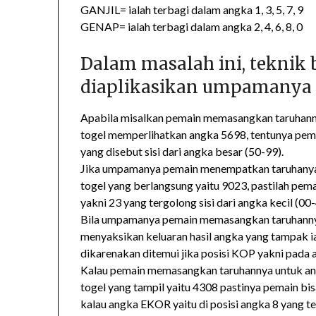
GANJIL= ialah terbagi dalam angka 1, 3, 5, 7, 9
GENAP= ialah terbagi dalam angka 2, 4, 6, 8, 0
Dalam masalah ini, teknik
diaplikasikan umpamanya 
Apabila misalkan pemain memasangkan taruhanny
togel memperlihatkan angka 5698, tentunya pem
yang disebut sisi dari angka besar (50-99).
Jika umpamanya pemain menempatkan taruhanya 
togel yang berlangsung yaitu 9023, pastilah pem
yakni 23 yang tergolong sisi dari angka kecil (00-
Bila umpamanya pemain memasangkan taruhannya
menyaksikan keluaran hasil angka yang tampak i
dikarenakan ditemui jika posisi KOP yakni pada 
Kalau pemain memasangkan taruhannya untuk a
togel yang tampil yaitu 4308 pastinya pemain bi
kalau angka EKOR yaitu di posisi angka 8 yang te