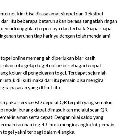
nternet kini bisa dirasa amat simpel dan fleksibel
dari itu beberapa betaruh akan berasa sangatlah ringan
 menjadi unggulan terpercaya dan terbaik. Siapa-siapa
inganan taruhan tiap harinya dengan telah mendalami
ogel online memanglah diperlukan biar kasih
ruhan toto gelap togel online ini sebagai tempat
ang keluar di pengeluaran togel. Terdapat sejumlah
 untuk di ikuti maka dari itu pemain bisa mengira
gka pasaran yang di ikuti itu.
sa pakai service BO deposit QR terpilih yang semakin
ukup modal kurang dapat dimasukkan melalui scan QR
emakin aman serta cepat. Dengan nilai saldo yang
rmain taruhan togel. Untuk mengira angka ini, pemain
an togel yakni terbagi dalam 4 angka.