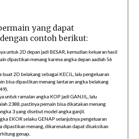
 bermain yang dapat
dengan contoh berikut:
a untuk 2D depan jadi BESAR, kemudian keluaran hasil
ain dipastikan menang karena angka depan aadlah 56
buat 2D belakang sebagai KECIL, lalu pengeluaran
ain bisa dipastikan menang lantaran angka belakang
49).
 untuk ramalan angka KOP jadi GANJIL, lalu
alah 2388, pastinya pemain bisa dikatakan menang
angka 3 yang disebut model angka ganjil.
ngka EKOR selaku GENAP selanjutnya pengeluaran
sa dipastikan menang, dikarenakan dapat disaksikan
rhitung genap.