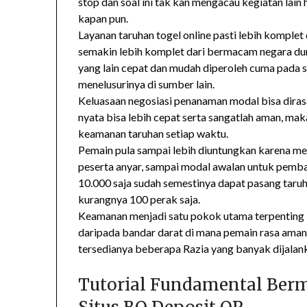
stop dan soal ini tak kan mengacau kegiatan lai
kapan pun.
Layanan taruhan togel online pasti lebih komple
semakin lebih komplet dari bermacam negara duni
yang lain cepat dan mudah diperoleh cuma pada s
menelusurinya di sumber lain.
Keluasaan negosiasi penanaman modal bisa dira
nyata bisa lebih cepat serta sangatlah aman, mak
keamanan taruhan setiap waktu.
Pemain pula sampai lebih diuntungkan karena meng
peserta anyar, sampai modal awalan untuk pemba
10.000 saja sudah semestinya dapat pasang taruh
kurangnya 100 perak saja.
Keamanan menjadi satu pokok utama terpenting bu
daripada bandar darat di mana pemain rasa aman
tersedianya beberapa Razia yang banyak dijalan
Tutorial Fundamental Berm