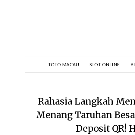
TOTO MACAU
SLOT ONLINE
B
Rahasia Langkah Mem
Menang Taruhan Besar
Deposit QR! 