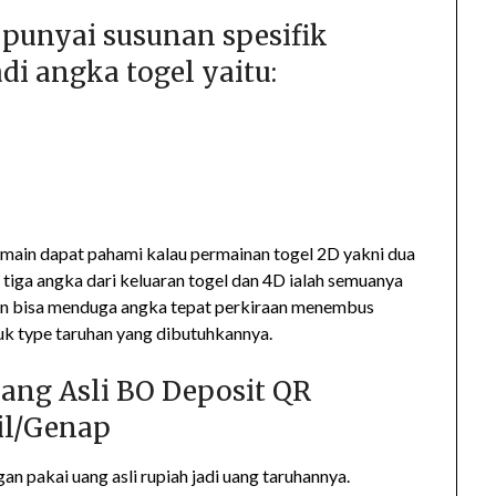
 punyai susunan spesifik
di angka togel yaitu:
emain dapat pahami kalau permainan togel 2D yakni dua
i tiga angka dari keluaran togel dan 4D ialah semuanya
in bisa menduga angka tepat perkiraan menembus
uk type taruhan yang dibutuhkannya.
ang Asli BO Deposit QR
il/Genap
an pakai uang asli rupiah jadi uang taruhannya.