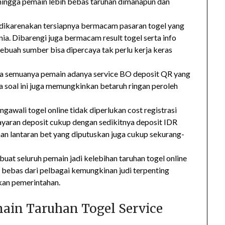
n hingga pemain lebih bebas taruhan dimanapun dan
t dikarenakan tersiapnya bermacam pasaran togel yang
a. Dibarengi juga bermacam result togel serta info
ebuah sumber bisa dipercaya tak perlu kerja keras
sa semuanya pemain adanya service BO deposit QR yang
a soal ini juga memungkinkan betaruh ringan peroleh
awali togel online tidak diperlukan cost registrasi
yaran deposit cukup dengan sedikitnya deposit IDR
an lantaran bet yang diputuskan juga cukup sekurang-
at seluruh pemain jadi kelebihan taruhan togel online
 bebas dari pelbagai kemungkinan judi terpenting
kan pemerintahan.
ain Taruhan Togel Service