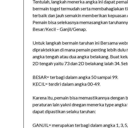
Tentulah, langkah menerka angka ini dapat pemai
bermain togel termudah serta membahagiakan tia
terbaik dan jauh semakin memberikan kepuasan de
Pemain bisa selekasnya memasangkan taruhannya 
Besar/Kecil – Ganjil/Genap.
Untuk langkah bermain taruhan ini Bersama webs
dipraktekkan di mana pemain penting lebih dulu
angka tengah atau dua angka belakang. Buat kel
2D tengah yaitu 73 dan 2D belakang ialah 34. Se
BESAR= terbagi dalam angka 50 sampai 99.
KECIL= terdiri dalam angka 00-49.
Karena itu, pemain bisa memastikannya dengan be
peraturan lain yakni dnegan menerka type angka
dapat dipastikan selaku taruhan:
GANJIL= merupakan terbagi dalam angka 1, 3, 5, 