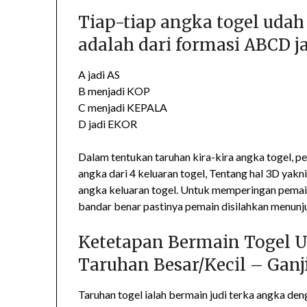
Tiap-tiap angka togel udah
adalah dari formasi ABCD ja
A jadi AS
B menjadi KOP
C menjadi KEPALA
D jadi EKOR
Dalam tentukan taruhan kira-kira angka togel, p
angka dari 4 keluaran togel, Tentang hal 3D yakn
angka keluaran togel. Untuk memperingan pema
bandar benar pastinya pemain disilahkan menunj
Ketetapan Bermain Togel U
Taruhan Besar/Kecil – Ganj
Taruhan togel ialah bermain judi terka angka deng