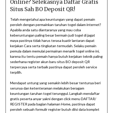
Online? Selekasnya Daftar Gratis
Situs Sah BO Deposit QR!
Telah mengetahui apa keuntungan yang dapat pemain
peroleh dengan permainkan taruhan togel dalam internet?
Apabila anda satu diantaranya yang mau coba
keberuntungan paling besar bermain judi togel di jagat
maya pastinya tidak harus terasa kuatir lantaran dapat
kerjakan Cara serta tingkatan termudah. Selaku pemain
pemula dalam memulai permainan menarik togel online ini,
karena itu tentu pemain hanya butuh kerjakan teknik paling
sederhana register akun baru situs BO deposit QR
terpercaya serta terbaik pastinya dapat peroleh service
terpilih.
Mendapat untung yang semakin lebih besar tentunya beri
serunya dan ketenteraman melakukan beragam
keuntungan taruhan togel terunggul. Langkah mendaftar
gratis peserta anyar yakni dengan click menu DAFTAR/
REGISTER pada bagian halaman Home, pastinya dapat
peroleh sebuah formulir register butuh diisi data komplet