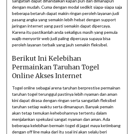
sangatlah dapat dihandalkan kapan pun dan dimanapun
dengan mudah. Cuma dengan modal sedikit siapa-siapa saja
beberapa betaruh dapat makin ringan peroleh layanan judi
pasang angka yang semakin lebih hebat dengan support
jaringan internet yang pasti semakin dapat dipercaya.
Karena itu pastikanlah anda sekaligus masih yang pemula
wajib menyortir web judi paling dipercaya supaya bisa
peroleh layanan terbaik yang jauh semakin fleksibel.
Berikut Ini Kelebihan
Permainkan Taruhan Togel
Online Akses Internet
Togel online sebagai arena taruhan berprestise permainan
taruhan togel terunggul pastinya lebih nyaman dan aman
kini dapat dirasa dengan ringan serta sangatlah fleksibel
taruhan setiap waktu serta dimanapun. Banyak pemain
akan tetap temukan kehebohannya tertentu dalam
menjalankan spekulasi sangat nyaman dan aman. Ada
beberapa kelebihan bermain togel di jagat maya ketimbang
dengan off line maka dari itu soal ini akan selalu beri