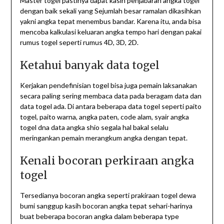
Master togel pastinya dapat kasih penjabaran angka togel
dengan baik sekali yang Sejumlah besar ramalan dikasihkan
yakni angka tepat menembus bandar. Karena itu, anda bisa
mencoba kalkulasi keluaran angka tempo hari dengan pakai
rumus togel seperti rumus 4D, 3D, 2D.
Ketahui banyak data togel
Kerjakan pendefinisian togel bisa juga pemain laksanakan
secara paling sering membaca data pada beragam data dan
data togel ada. Di antara beberapa data togel seperti paito
togel, paito warna, angka paten, code alam, syair angka
togel dna data angka shio segala hal bakal selalu
meringankan pemain merangkum angka dengan tepat.
Kenali bocoran perkiraan angka
togel
Tersedianya bocoran angka seperti prakiraan togel dewa
bumi sanggup kasih bocoran angka tepat sehari-harinya
buat beberapa bocoran angka dalam beberapa type