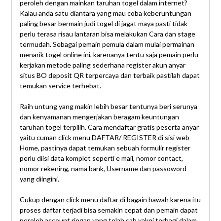
peroleh dengan mainkan taruhan togel dalam internet?
Kalau anda satu diantara yang mau coba keberuntungan
paling besar bermain judi togel di jagat maya pasti tidak
perlu terasa risau lantaran bisa melakukan Cara dan stage
termudah. Sebagai pemain pemula dalam mulai permainan
menarik togel online ini, karenanya tentu saja pemain perlu
kerjakan metode paling sederhana register akun anyar
situs BO deposit QR terpercaya dan terbaik pastilah dapat
temukan service terhebat.
Raih untung yang makin lebih besar tentunya beri serunya
dan kenyamanan mengerjakan beragam keuntungan
taruhan togel terpilih. Cara mendaftar gratis peserta anyar
yaitu cuman click menu DAFTAR/ REGISTER di sisi web
Home, pastinya dapat temukan sebuah formulir register
perlu diisi data komplet seperti e mail, nomor contact,
nomor rekening, nama bank, Username dan passoword
yang diingini.
Cukup dengan click menu daftar di bagain bawah karena itu
proses daftar terjadi bisa semakin cepat dan pemain dapat
peroleh account ringan yang telah sah yakni terbagi dalam