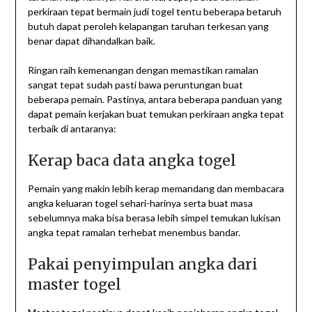
perkiraan tepat bermain judi togel tentu beberapa betaruh
butuh dapat peroleh kelapangan taruhan terkesan yang
benar dapat dihandalkan baik.
Ringan raih kemenangan dengan memastikan ramalan
sangat tepat sudah pasti bawa peruntungan buat
beberapa pemain. Pastinya, antara beberapa panduan yang
dapat pemain kerjakan buat temukan perkiraan angka tepat
terbaik di antaranya:
Kerap baca data angka togel
Pemain yang makin lebih kerap memandang dan membacara
angka keluaran togel sehari-harinya serta buat masa
sebelumnya maka bisa berasa lebih simpel temukan lukisan
angka tepat ramalan terhebat menembus bandar.
Pakai penyimpulan angka dari
master togel