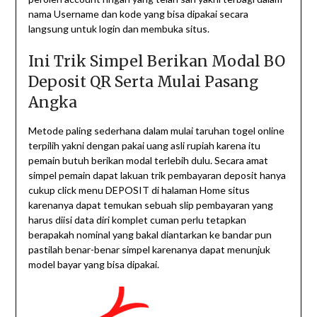
nama Username dan kode yang bisa dipakai secara
langsung untuk login dan membuka situs.
Ini Trik Simpel Berikan Modal BO
Deposit QR Serta Mulai Pasang
Angka
Metode paling sederhana dalam mulai taruhan togel online
terpilih yakni dengan pakai uang asli rupiah karena itu
pemain butuh berikan modal terlebih dulu. Secara amat
simpel pemain dapat lakuan trik pembayaran deposit hanya
cukup click menu DEPOSIT di halaman Home situs
karenanya dapat temukan sebuah slip pembayaran yang
harus diisi data diri komplet cuman perlu tetapkan
berapakah nominal yang bakal diantarkan ke bandar pun
pastilah benar-benar simpel karenanya dapat menunjuk
model bayar yang bisa dipakai.