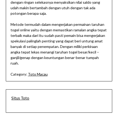
dengan ringan selekasnya menyaksikan nilai saldo yang
udah makin bertambah dengan utuh dengan tak ada
potongan berapa saja.
Metode termudah dalam mengerjakan permainan taruhan
togel online yaitu dengan memastikan ramalan angka tepat
terbaik maka dari itu sudah pasti pemain bisa mengerjakan
spekulasi palinglah penting yang dapat beri untung amat
banyak di setiap penempatan. Dengan miliki perkiraan
angka tepat lekas menangi taruhan togel besar/kecil –
ganjil/genap dengan keuntungan benar-benar tumpah
ruah.
Category:
Toto Macau
Situs Toto