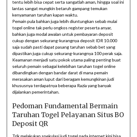
tentu lebih bisa cepat serta sangatlah aman, hingga soal ini
lantas sangat mungkin betaruh gampang temukan
kenyamanan taruhan kapan waktu.
Pemain pula bahkan juga lebih diuntungkan sebab mulai
togel online tak perlu ongkos register peserta anyar,
bahkan juga modal awalan untuk pembayaran deposit
cukup dengan sekurang-kurangnya deposit IDR 10.000
saja sudah pasti dapat pasang taruhan sebab bet yang
dipastikan juga cukup sekurang-kurangnya 100 perak saja.
Keamanan menjadi satu pokok utama paling penting buat
seluruh pemain sebagai kelebihan taruhan togel online
dibandingkan dengan bandar darat di mana pemain
merasakan aman luput dari beragam kemungkinan judi
khususnya terdapatnya beberapa Razia yang banyak
dijalankan pemerintahan.
Pedoman Fundamental Bermain
Taruhan Togel Pelayanan Situs BO
Deposit QR
Trik melakukan spekulasi judi togel pada internet kini bisa