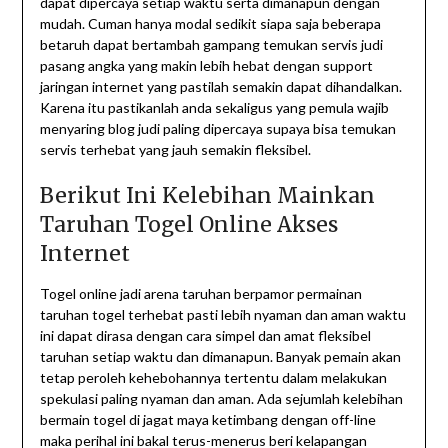
dapat dipercaya setiap waktu serta dimanapun dengan
mudah. Cuman hanya modal sedikit siapa saja beberapa
betaruh dapat bertambah gampang temukan servis judi
pasang angka yang makin lebih hebat dengan support
jaringan internet yang pastilah semakin dapat dihandalkan.
Karena itu pastikanlah anda sekaligus yang pemula wajib
menyaring blog judi paling dipercaya supaya bisa temukan
servis terhebat yang jauh semakin fleksibel.
Berikut Ini Kelebihan Mainkan
Taruhan Togel Online Akses
Internet
Togel online jadi arena taruhan berpamor permainan
taruhan togel terhebat pasti lebih nyaman dan aman waktu
ini dapat dirasa dengan cara simpel dan amat fleksibel
taruhan setiap waktu dan dimanapun. Banyak pemain akan
tetap peroleh kehebohannya tertentu dalam melakukan
spekulasi paling nyaman dan aman. Ada sejumlah kelebihan
bermain togel di jagat maya ketimbang dengan off-line
maka perihal ini bakal terus-menerus beri kelapangan