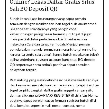
Online? Lekas Daftar Gratis Situs
Sah BO Deposit QR!
Sudah ketahui apa keuntungan yang dapat pemain
temukan dengan mainkan taruhan togel di dalam internet?
Bila anda satu diantaranya yang pengin coba
keberuntungan paling besar bermain judi togel di jagat
maya pastilah tidak perlu terasa kuatir lantaran bisa
melakukan Cara dan tahap termudah. Menjadi pemain
pemula dalam memulai permainan menarik togel online ini,
karena itu tentu saja pemain hanya butuh melakukan teknik
paling sederhana register account baru situs BO deposit
QR terpercaya serta terbaik pastinya dapat temukan
pelayanan terpilih.
Raih untung yang makin lebih besar pastinya kasih serunya
dan keamanan menjalankan bermacam keuntungan taruhan
togel terpilih. Langkah daftar gratis anggota anyar yaitu
dengan click menu DAFTAR/ REGISTER di sisi situs Home,
pastinya dapat peroleh suatu formulir register butuh diisi
data komplet seperti e mail, nomor contact, nomor