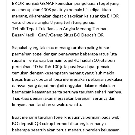
EKOR menjadi GENAP kemudian pengeluaran togel yang
ada merupakan 4308 pastinya pemain bisa dipastikan
menang, dikarenakan dapat disaksikan kalau angka EKOR
yaitu di posisi angka 8 yang terhitung genap.
Tehnik Tepat Trik Ramalan Angka Menang Taruhan
Besar/Kecil – Ganjil/Genap Situs BO Deposit QR
Siapakah yang tak mau menang taruhan paling besar
permainan togel dengan penawaran beberapa ratus juta
rupiah? Tentu saja bermain togel 4D hadiah 10 juta pun
permainan 4D hadiah 100 juta pastinya dapat pemain
temukan dengan kesempatan menang yang jauh makin
besar. Banyak betaruh bisa mengerjakan pelbagai spekulasi
dahsyat yang dapat menjadi unggulan dalam melakukan
bermacam keamanan serta serunya taruhan sehari-harinya.
Tiap-tiap pemain akan merasakan beragam serunya dan
kenyamanan taruhan sewaktu waktu.
Buat menang taruhan togel khususnya bermain pada web
BO deposit QR cukup bermodal kurang karenanya
beberapa betaruh akan terus-menerus peroleh keluasaan