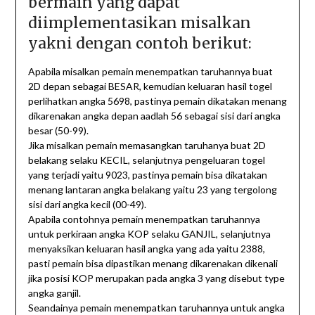
bermain yang dapat
diimplementasikan misalkan
yakni dengan contoh berikut:
Apabila misalkan pemain menempatkan taruhannya buat
2D depan sebagai BESAR, kemudian keluaran hasil togel
perlihatkan angka 5698, pastinya pemain dikatakan menang
dikarenakan angka depan aadlah 56 sebagai sisi dari angka
besar (50-99).
Jika misalkan pemain memasangkan taruhanya buat 2D
belakang selaku KECIL, selanjutnya pengeluaran togel
yang terjadi yaitu 9023, pastinya pemain bisa dikatakan
menang lantaran angka belakang yaitu 23 yang tergolong
sisi dari angka kecil (00-49).
Apabila contohnya pemain menempatkan taruhannya
untuk perkiraan angka KOP selaku GANJIL, selanjutnya
menyaksikan keluaran hasil angka yang ada yaitu 2388,
pasti pemain bisa dipastikan menang dikarenakan dikenali
jika posisi KOP merupakan pada angka 3 yang disebut type
angka ganjil.
Seandainya pemain menempatkan taruhannya untuk angka