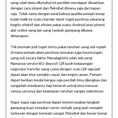
yang udah lama diketahui ini pastilah mendapat dimainkan
dengan cara simpel dan fleksibel dimana saja dan kapan
saja. Tidak sama dengan awal kalinya apabila pemain kerap
bulak-balik ke suatu bandar darat togel pastinya sekarang
begitu efektif dan efisien pakai suatu Android atau piranti
alat online yang lain yang tambah gampang dibawa
dimanapun.
Trik bermain judi togel tentu pakai taruhan uang asli rupiah
di mana pemain akan pastinya temukan juga keuntungan
uang asli secara fakta. Manalagi kini udah ada yang
Namanya service BO deposit QR kasih kelapangan
negosiasi transfer uang cuma dengan scan QR saja jadi
dapat jalan bisa semakin cepat dan begitu aman. Pemain
dapat berikan modal berapa saja pastilah bisa dijangkau dan
sangatlah membantu tiap betaruh untuk bisa merasai
semua serunya dan keamanan taruhan sangat maksimum.
Siapa-siapa saja pastinya dapat memercayakan langkah
gampang buat temukan servis terbaik yang jauh semakin
terkesan dengan bermain sangat fleksibel dan benar-benar