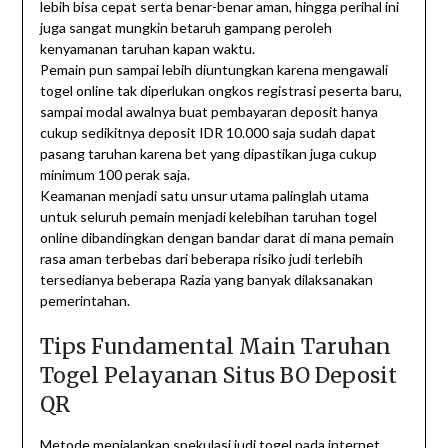
lebih bisa cepat serta benar-benar aman, hingga perihal ini
juga sangat mungkin betaruh gampang peroleh
kenyamanan taruhan kapan waktu.
Pemain pun sampai lebih diuntungkan karena mengawali
togel online tak diperlukan ongkos registrasi peserta baru,
sampai modal awalnya buat pembayaran deposit hanya
cukup sedikitnya deposit IDR 10.000 saja sudah dapat
pasang taruhan karena bet yang dipastikan juga cukup
minimum 100 perak saja.
Keamanan menjadi satu unsur utama palinglah utama
untuk seluruh pemain menjadi kelebihan taruhan togel
online dibandingkan dengan bandar darat di mana pemain
rasa aman terbebas dari beberapa risiko judi terlebih
tersedianya beberapa Razia yang banyak dilaksanakan
pemerintahan.
Tips Fundamental Main Taruhan
Togel Pelayanan Situs BO Deposit
QR
Metode menjalankan spekulasi judi togel pada internet