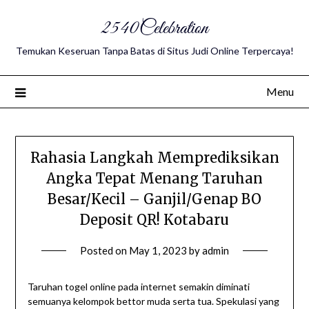
2540Celebration
Temukan Keseruan Tanpa Batas di Situs Judi Online Terpercaya!
Menu
Rahasia Langkah Memprediksikan
Angka Tepat Menang Taruhan
Besar/Kecil – Ganjil/Genap BO
Deposit QR! Kotabaru
Posted on
May 1, 2023
by
admin
Taruhan togel online pada internet semakin diminati
semuanya kelompok bettor muda serta tua. Spekulasi yang