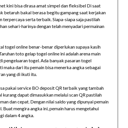
et kini bisa dirasa amat simpel dan fleksibel Di saat
k betaruh bakal berasa begitu gampang saat kerjakan
 terpercaya serta terbaik. Siapa-siapa saja pastilah
han sehari-harinya dengan telah menyadari permainan
l togel online benar-benar diperlukan supaya kasih
aruhan toto gelap togel online ini adalah arena main
di pengeluaran togel. Ada banyak pasaran togel
uti maka dari itu pemain bisa menerka angka sebagai
n yang di ikuti itu.
isa pakai service BO deposit QR terbaik yang tambah
al kurang dapat dimasukkan melalui scan QR pastilah
an dan cepat. Dengan nilai saldo yang dipunyai pemain
. Buat mengira angka ini, pemain harus mengetahui
agi dalam 4 angka.