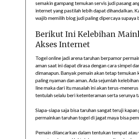
semakin gampang temukan servis judi pasang an
internet yang pastilah lebih dapat dihandalkan. 
wajib memilih blog judi paling dipercaya supaya b
Berikut Ini Kelebihan Mai
Akses Internet
Togel online jadi arena taruhan berpamor permain
aman saat ini dapat dirasa dengan cara simpel da
dimanapun. Banyak pemain akan tetap temukan 
paling nyaman dan aman. Ada sejumlah kelebihan 
line maka dari itu masalah ini akan terus-mener
tentulah selalu beri ketenteraman serta serunya t
Siapa-siapa saja bisa taruhan sangat teruji kapa
permainkan taruhan togel di jagat maya bisa pema
Pemain dilancarkan dalam tentukan tempat atau 