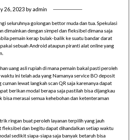
y 26, 2023
by
admin
ngi seluruhnya golongan bettor muda dan tua. Spekulasi
an dimainkan dengan simpel dan fleksibel dimana saja
bila pemain kerap bulak-balik ke suatu bandar darat
en pakai sebuah Android ataupun piranti alat online yang
n.
han uang asli rupiah di mana pemain bakal pasti peroleh
i waktu ini telah ada yang Namanya service BO deposit
ng cuman lewat langkah scan QR saja karenanya dapat
apat berikan modal berapa saja pastilah bisa dijangkau
uk bisa merasai semua kehebohan dan ketenteraman
ik ringan buat peroleh layanan terpilih yang jauh
 fleksibel dan begitu dapat dihandalkan setiap waktu
al sedikit siapa-siapa saja banyak betaruh bisa