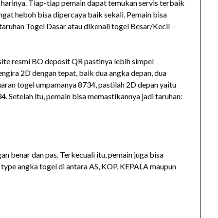
harinya. Tiap-tiap pemain dapat temukan servis terbaik
gat heboh bisa dipercaya baik sekali. Pemain bisa
ruhan Togel Dasar atau dikenali togel Besar/Kecil –
te resmi BO deposit QR pastinya lebih simpel
engira 2D dengan tepat, baik dua angka depan, dua
uaran togel umpamanya 8734, pastilah 2D depan yaitu
4. Setelah itu, pemain bisa memastikannya jadi taruhan:
 benar dan pas. Terkecuali itu, pemain juga bisa
 type angka togel di antara AS, KOP, KEPALA maupun