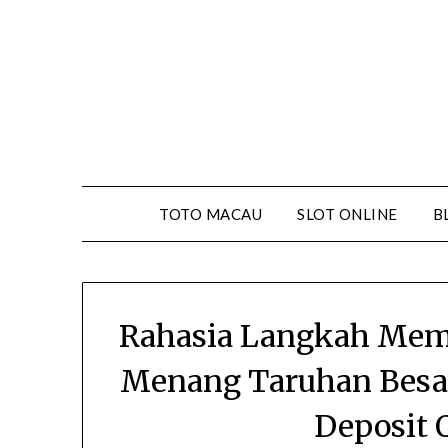
TOTO MACAU
SLOT ONLINE
B
Rahasia Langkah Mem
Menang Taruhan Besar
Deposit 