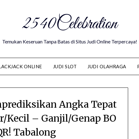
2540Celebration
Temukan Keseruan Tanpa Batas di Situs Judi Online Terpercaya!
LACKJACK ONLINE
JUDI SLOT
JUDI OLAHRAGA
prediksikan Angka Tepat
/Kecil – Ganjil/Genap BO
QR! Tabalong