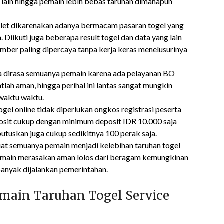
n lain hingga pemain lebih bebas taruhan dimanapun
mplet dikarenakan adanya bermacam pasaran togel yang
Diikuti juga beberapa result togel dan data yang lain
mber paling dipercaya tanpa kerja keras menelusurinya
sa dirasa semuanya pemain karena ada pelayanan BO
tlah aman, hingga perihal ini lantas sangat mungkin
waktu waktu.
gel online tidak diperlukan ongkos registrasi peserta
osit cukup dengan minimum deposit IDR 10.000 saja
putuskan juga cukup sedikitnya 100 perak saja.
at semuanya pemain menjadi kelebihan taruhan togel
pemain merasakan aman lolos dari beragam kemungkinan
banyak dijalankan pemerintahan.
ain Taruhan Togel Service