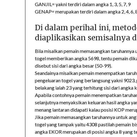
GANJIL= yakni terdiri dalam angka 1, 3, 5, 7, 9
GENAP= merupakan terdiri dalam angka 2, 4, 6, 8
Di dalam perihal ini, meto
diaplikasikan semisalnya d
Bila misalkan pemain memasangkan taruhannya un
togel memberikan angka 5698, tentu pemain dik
disebut sisi dari angka besar (50-99).
Seandainya misalkan pemain menempatkan taruha
pengeluaran togel yang berlangsung yakni 9023,
belakang ialah 23 yang terhitung sisi dari angka k
Apabila contohnya pemain menempatkan taruhan
selanjutnya menyaksikan keluaran hasil angka yan
menang lantaran didapati kalau posisi KOP merup
Jika pemain memasangkan taruhannya untuk ang
togel yang tampak yaitu 4308 pastilah pemain bis
angka EKOR merupakan di posisi angka 8 yang t