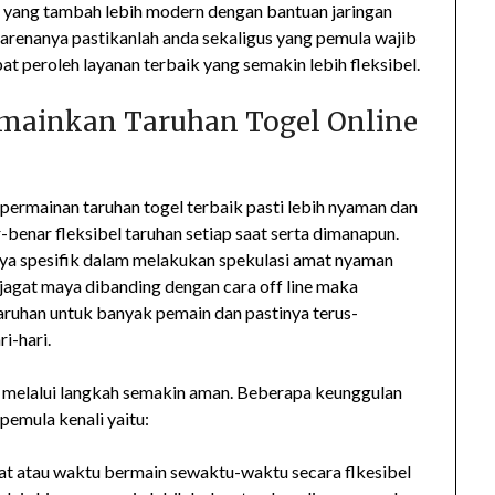
a yang tambah lebih modern dengan bantuan jaringan
Karenanya pastikanlah anda sekaligus yang pemula wajib
at peroleh layanan terbaik yang semakin lebih fleksibel.
rmainkan Taruhan Togel Online
 permainan taruhan togel terbaik pasti lebih nyaman dan
-benar fleksibel taruhan setiap saat serta dimanapun.
ya spesifik dalam melakukan spekulasi amat nyaman
jagat maya dibanding dengan cara off line maka
taruhan untuk banyak pemain dan pastinya terus-
i-hari.
ktu melalui langkah semakin aman. Beberapa keunggulan
pemula kenali yaitu:
 atau waktu bermain sewaktu-waktu secara flkesibel