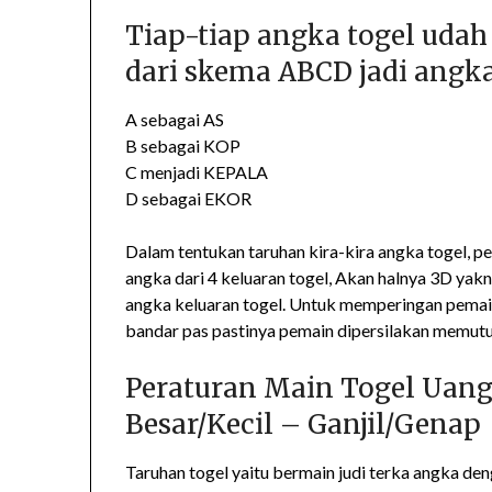
Tiap-tiap angka togel udah
dari skema ABCD jadi angka 
A sebagai AS
B sebagai KOP
C menjadi KEPALA
D sebagai EKOR
Dalam tentukan taruhan kira-kira angka togel, p
angka dari 4 keluaran togel, Akan halnya 3D yakn
angka keluaran togel. Untuk memperingan pemai
bandar pas pastinya pemain dipersilakan memutu
Peraturan Main Togel Uang
Besar/Kecil – Ganjil/Genap
Taruhan togel yaitu bermain judi terka angka den