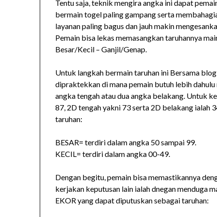
Tentu saja, teknik mengira angka ini dapat pema
bermain togel paling gampang serta membahagia
layanan paling bagus dan jauh makin mengesankan
Pemain bisa lekas memasangkan taruhannya main 
Besar/Kecil – Ganjil/Genap.
Untuk langkah bermain taruhan ini Bersama blo
dipraktekkan di mana pemain butuh lebih dahulu
angka tengah atau dua angka belakang. Untuk ke
87, 2D tengah yakni 73 serta 2D belakang ialah 
taruhan:
BESAR= terdiri dalam angka 50 sampai 99.
KECIL= terdiri dalam angka 00-49.
Dengan begitu, pemain bisa memastikannya dengan
kerjakan keputusan lain ialah dnegan menduga 
EKOR yang dapat diputuskan sebagai taruhan: