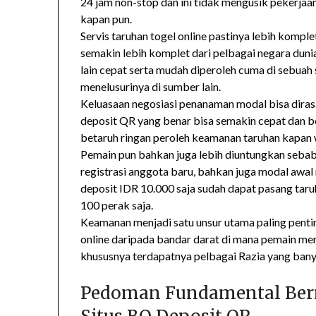
24 jam non-stop dan ini tidak mengusik pekerjaa
kapan pun.
Servis taruhan togel online pastinya lebih komp
semakin lebih komplet dari pelbagai negara dunia
lain cepat serta mudah diperoleh cuma di sebuah
menelusurinya di sumber lain.
Keluasaan negosiasi penanaman modal bisa dira
deposit QR yang benar bisa semakin cepat dan b
betaruh ringan peroleh keamanan taruhan kapan 
Pemain pun bahkan juga lebih diuntungkan sebab
registrasi anggota baru, bahkan juga modal awa
deposit IDR 10.000 saja sudah dapat pasang taru
100 perak saja.
Keamanan menjadi satu unsur utama paling pentin
online daripada bandar darat di mana pemain me
khususnya terdapatnya pelbagai Razia yang ban
Pedoman Fundamental Berm